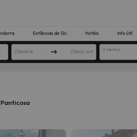
ndorra
Estâncias de Ski
Hotéis
Info útil
2 adultos
Check-in
Check-out
ha
 Panticosa
corresponda à sua pesquisa. Tente modificar o destino.