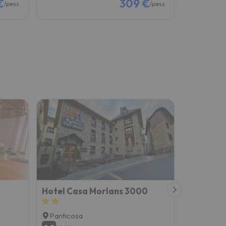
€
309 €
/pess.
/pess.
Hotel Casa Morlans 3000
Casa Lit
Panticosa
Panticos