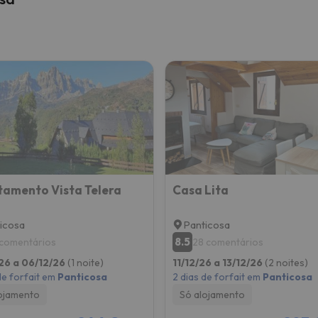
amento Vista Telera
Casa Lita
icosa
Panticosa
8.5
 comentários
28 comentários
26 a 06/12/26
(1 noite)
11/12/26 a 13/12/26
(2 noites)
de forfait em
Panticosa
2 dias de forfait em
Panticosa
ojamento
Só alojamento