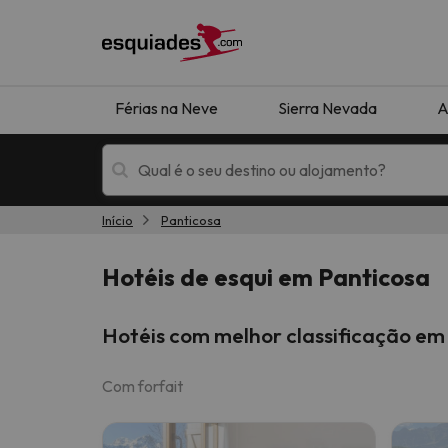
Férias na Neve
Sierra Nevada
A
Início
Panticosa
Férias na neve
Hotéis de montan
Hotéis de esqui em Panticosa
Hotéis com melhor classificação em
Com forfait
Oops, não encontramos nenhum resultado que 