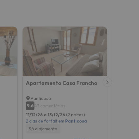
Apartamento Casa Francho
La casita
Panticosa
Panticos
9.6
9.3
43 comentários
30 com
11/12/26 a 13/12/26
(2 noites)
11/12/26 a 
2 dias de forfait em
Panticosa
2 dias de f
Só alojamento
Só alojam