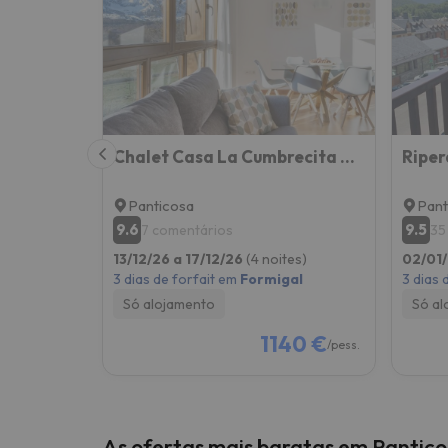
Bem, parece que o nosso Seeker perdeu o seu
Chalet Casa La Cumbrecita en Panticosa
Riper
Panticosa
Pant
9.6
9.5
7 comentários
35
13/12/26 a 17/12/26
(4 noites)
02/01/
3 dias de forfait em
Formigal
3 dias 
Só alojamento
Só al
1140 €
/pess.
As ofertas mais baratas em Pantic