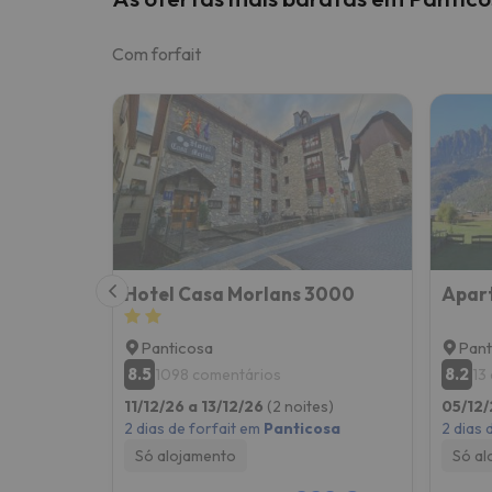
Com forfait
Hotel Casa Morlans 3000
Apart
Panticosa
Pant
8.5
8.2
1098 comentários
13
11/12/26 a 13/12/26
(2 noites)
05/12/
2 dias de forfait em
Panticosa
2 dias 
Só alojamento
Só al