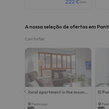
222 €
/pess.
A nossa seleção de ofertas em Pant
Com forfait
Rural apartment in the mountains
Panticosa
Pant