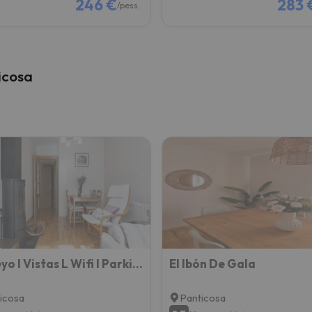
246 €
283 
/pess.
icosa
El Pueyo I Vistas L Wifi I Parking
El Ibón De Gala
icosa
Panticosa