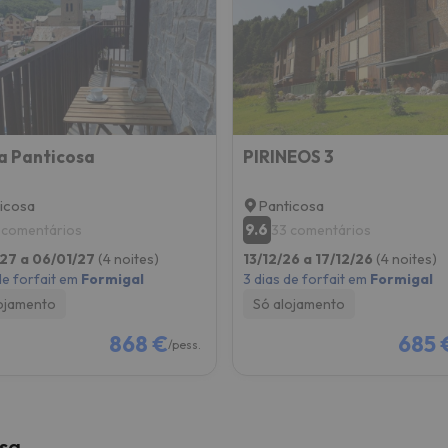
 caminho. Assim que encontrar a sua bússola, estará de volta.
a Panticosa
PIRINEOS 3
icosa
Panticosa
9.6
 comentários
33 comentários
27 a 06/01/27
(4 noites)
13/12/26 a 17/12/26
(4 noites)
de forfait em
Formigal
3 dias de forfait em
Formigal
ojamento
Só alojamento
868 €
685 
/pess.
osa