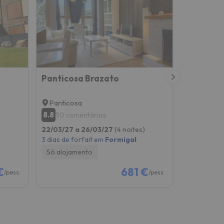
Panticosa Brazato
Panticosa
Panticos
8.8
9
50 comentários
1 comen
22/03/27 a 26/03/27
(4 noites)
06/12/26 a
3 dias de forfait em
Formigal
4 dias de f
Só alojamento
Só alojam
€
681 €
/pess.
/pess.