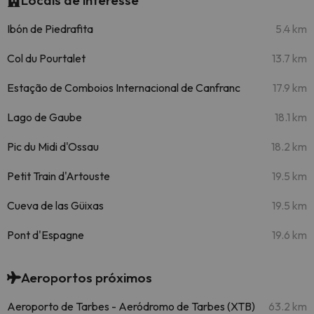
Locais de interesse
Ibón de Piedrafita
5.4 km
Col du Pourtalet
13.7 km
Estação de Comboios Internacional de Canfranc
17.9 km
Lago de Gaube
18.1 km
Pic du Midi d'Ossau
18.2 km
Petit Train d'Artouste
19.5 km
Cueva de las Güixas
19.5 km
Pont d'Espagne
19.6 km
Aeroportos próximos
Aeroporto de Tarbes - Aeródromo de Tarbes (XTB)
63.2 km