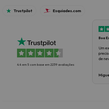
Trustpilot
Esquiades.com
Boa E
Um ex
preci
de ne
4.4 em 5 com base em 2239 avaliações
Migue