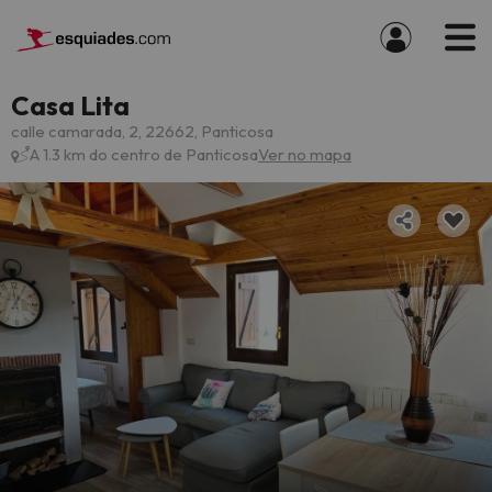
Casa Lita
calle camarada, 2, 22662, Panticosa
A 1.3 km do centro de Panticosa
Ver no mapa