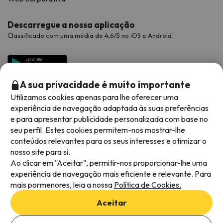
Descarregue a nossa aplicação
Classificado com uma média de 4,6/5 no iOS e Android.
A sua privacidade é muito importante
Utilizamos cookies apenas para lhe oferecer uma
experiência de navegação adaptada às suas preferências
e para apresentar publicidade personalizada com base no
seu perfil. Estes cookies permitem-nos mostrar-lhe
conteúdos relevantes para os seus interesses e otimizar o
Métodos de pagamento disponíveis
nosso site para si.
Ao clicar em "Aceitar", permitir-nos proporcionar-lhe uma
experiência de navegação mais eficiente e relevante. Para
mais pormenores, leia a nossa
Política de Cookies.
Termos e condições gerais
Aceitar
Privacidade dos dados
Adicionar datas para verificar a disponibilidade