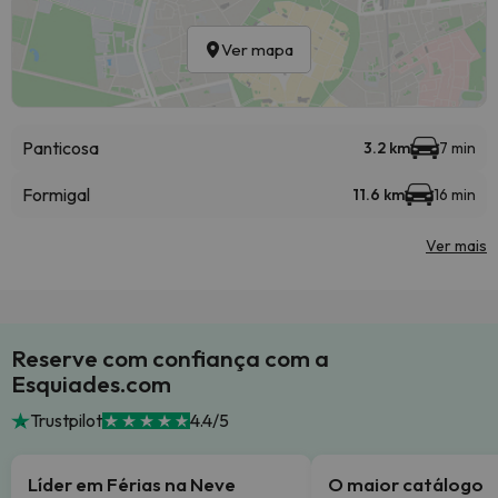
Ver mapa
Panticosa
3.2 km
7 min
Formigal
11.6 km
16 min
Ver mais
Reserve com confiança com a
Esquiades.com
Trustpilot
4.4/5
Líder em Férias na Neve
O maior catálogo