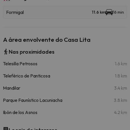
Formigal
11.6 km
16 min
A área envolvente do Casa Lita
Nas proximidades
Telesilla Petrosos
1.6 km
Teleférico de Panticosa
1.8 km
Mandilar
3.4 km
Parque Faunístico Lacuniacha
3.8 km
Ibón de los Asnos
4.2 km