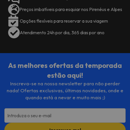
estar com uma cama de rodízio
para duas pessoas, uma cama de
Preços imbatíveis para esquiar nos Pirenéus e Alpes
solteiro e sótão 3 camas de
Opções flexíveis para reservar a sua viagem
solteiro. A cozinha totalmente
equipada com geladeira, forno,
Atendimento 24h por dia, 365 dias por ano
fogão com 2 bicos e lava-louças e
banheiro com WC separado
As melhores ofertas da temporada
estão aqui!
Inscreva-se na nossa newsletter para não perder
nada! Ofertas exclusivas, últimas novidades, onde e
quando está a nevar e muito mais ;)
Introduza o seu e-mail
Inscrever-me!