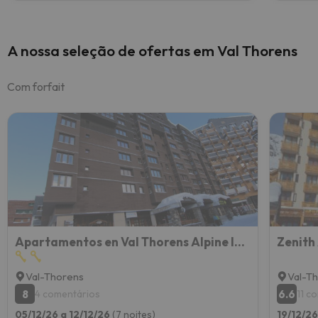
A nossa seleção de ofertas em Val Thorens
Com forfait
Apartamentos en Val Thorens Alpine Imm
Val-Thorens
Val-T
8
6.6
4 comentários
11 c
05/12/26 a 12/12/26
(7 noites)
19/12/26