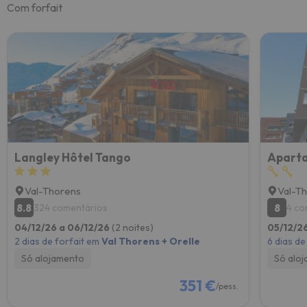
Com forfait
Langley Hôtel Tango
Val-Thorens
Val-T
8.8
8
324 comentários
4 co
04/12/26 a 06/12/26
(2 noites)
05/12/26
2 dias de forfait em
Val Thorens + Orelle
6 dias de
Só alojamento
Só alo
351 €
/pess.