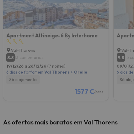
Apartment Altineige-6 By Interhome
Apartm
Val-Thorens
Val-T
8.8
9.8
13 comentários
15 c
19/12/26 a 26/12/26
(7 noites)
09/01/2
6 dias de forfait em
Val Thorens + Orelle
6 dias de
Só alojamento
Só alo
1577 €
/pess.
As ofertas mais baratas em Val Thorens