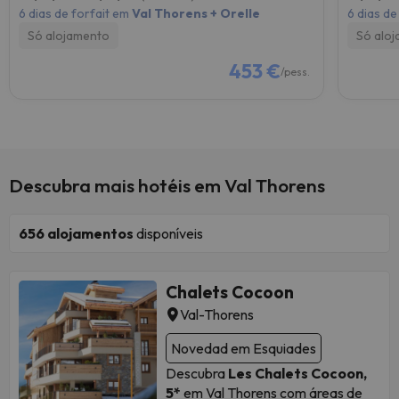
6 dias de forfait em
Val Thorens + Orelle
6 dias de
Só alojamento
Só alo
453 €
/pess.
Descubra mais hotéis em Val Thorens
656
alojamentos
disponíveis
Chalets Cocoon
Val-Thorens
Novedad em Esquiades
Descubra
Les Chalets Cocoon,
5*
em Val Thorens com áreas de