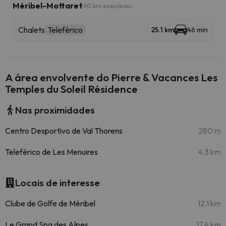
Méribel-Mottaret
60 km esquiáveis
Chalets
Teleférico
25.1 km
46 min
A área envolvente do Pierre & Vacances Les
Temples du Soleil Résidence
Nas proximidades
Centro Desportivo de Val Thorens
280 m
Teleférico de Les Menuires
4.3 km
Locais de interesse
Clube de Golfe de Méribel
12.1 km
Le Grand Spa des Alpes
17.4 km