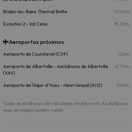
Brides-les-Bains Thermal Baths
17.4 km
Evolution 2 - Val Cenis
18.7 km
Aeroportos próximos
Aeroporto de Courchevel (CVF)
12 km
Aeroporto de Albertville - Aeródromo de Albertville
41.7 km
(XAV)
Aeroporto de l'Alpe-d'Huez - Henri Giraud (AHZ)
45 km
Todas as distâncias são calculadas em linha reta. As distâncias
reais de viagem podem variar.