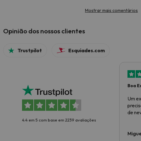
Mostrar mais comentários
Opinião dos nossos clientes
Trustpilot
Esquiades.com
Boa E
Um ex
preci
de ne
4.4 em 5 com base em 2239 avaliações
Migue