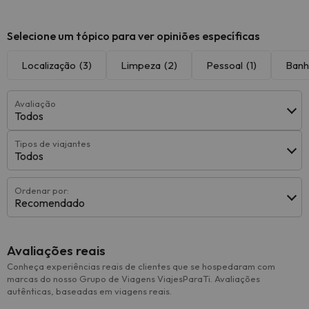
Selecione um tópico para ver opiniões específicas
Localização
(3)
Limpeza
(2)
Pessoal
(1)
Banh
Avaliação
Todos
Tipos de viajantes
Todos
Ordenar por:
Recomendado
Avaliações reais
Conheça experiências reais de clientes que se hospedaram com
marcas do nosso Grupo de Viagens ViajesParaTi. Avaliações
autênticas, baseadas em viagens reais.