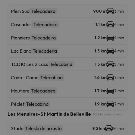
Plein Sud
Telecadeira
900 m
3 min
Cascades
Telecadeira
1.1 km
4 min
Pionniers
Telecadeira
1.2 km
4 min
Lac Blanc
Telecadeira
1.3 km
4 min
TCD10 Les 2 Lacs
Telecabina
1.5 km
5 min
Cairn - Caron
Telecabina
1.6 km
7 min
Moutiere
Telecadeira
1.7 km
7 min
Péclet
Telecabina
1.9 km
7 min
Les Menuires-St Martin de Belleville
160 km esquiáveis
Stade
Teleski de arrasto
9.2 km
14 min