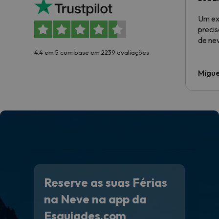
Um ex
preci
de ne
4.4 em 5 com base em 2239 avaliações
Migue
Reserve as suas Férias
na Neve na app da
Esquiades.com