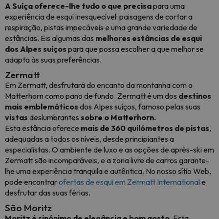
A Suíça oferece-lhe tudo o que precisa
para uma
experiência de esqui inesquecível: paisagens de cortar a
respiração, pistas impecáveis e uma grande variedade de
estâncias. Eis algumas das
melhores estâncias de esqui
dos Alpes suíços
para que possa escolher a que melhor se
adapta às suas preferências.
Zermatt
Em Zermatt, desfrutará do encanto da montanha com o
Matterhorn como pano de fundo. Zermatt é um dos
destinos
mais emblemáticos
dos Alpes suíços, famoso pelas suas
vistas
deslumbrantes
sobre o Matterhorn.
Esta estância oferece
mais de 360 quilómetros de pistas
,
adequadas a todos os níveis, desde principiantes a
especialistas. O ambiente de luxo e as opções de après-ski em
Zermatt são incomparáveis, e a zona livre de carros garante-
lhe uma experiência tranquila e autêntica. No nosso sítio Web,
pode encontrar
ofertas de esqui em Zermatt International
e
desfrutar das suas férias.
São Moritz
Moritz é sinónimo de elegância e bom gosto.
Esta