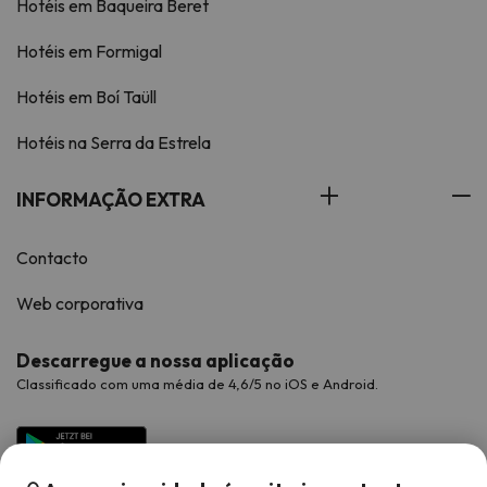
Hotéis em Baqueira Beret
Hotéis em Formigal
Hotéis em Boí Taüll
Hotéis na Serra da Estrela
INFORMAÇÃO EXTRA
Contacto
Web corporativa
Descarregue a nossa aplicação
Classificado com uma média de 4,6/5 no iOS e Android.