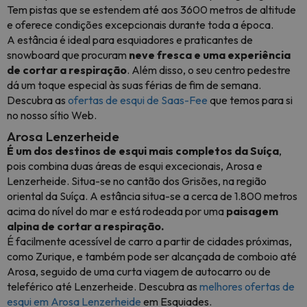
Tem pistas que se estendem até aos 3600 metros de altitude
e oferece condições excepcionais durante toda a época.
A estância é ideal para esquiadores e praticantes de
snowboard que procuram
neve fresca e uma experiência
de cortar a respiração
. Além disso, o seu centro pedestre
dá um toque especial às suas férias de fim de semana.
Descubra as
ofertas de esqui de Saas-Fee
que temos para si
no nosso sítio Web.
Arosa Lenzerheide
É um dos destinos de esqui mais completos da Suíça
,
pois combina duas áreas de esqui excecionais, Arosa e
Lenzerheide. Situa-se no cantão dos Grisões, na região
oriental da Suíça. A estância situa-se a cerca de 1.800 metros
acima do nível do mar e está rodeada por uma
paisagem
alpina de cortar a respiração.
É facilmente acessível de carro a partir de cidades próximas,
como Zurique, e também pode ser alcançada de comboio até
Arosa, seguido de uma curta viagem de autocarro ou de
teleférico até Lenzerheide. Descubra as
melhores ofertas de
esqui em Arosa Lenzerheide
em Esquiades.