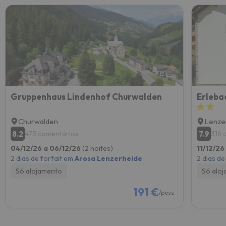
Gruppenhaus Lindenhof Churwalden
Erleba
Churwalden
Lenze
8.2
7.9
475 comentários
316 
04/12/26 a 06/12/26
(2 noites)
11/12/26
2 dias de forfait em
Arosa Lenzerheide
2 dias de
Só alojamento
Só alo
191 €
/pess.