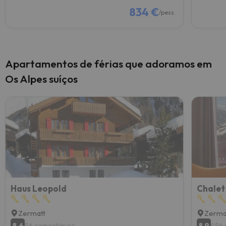
834 €
/pess.
Apartamentos de férias que adoramos em
Os Alpes suíços
Haus Leopold
Chalet
Zermatt
Zerma
8.6
8.9
56 comentários
496 