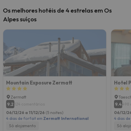
Os melhores hotéis de 4 estrelas em Os
Alpes suíços
Mountain Exposure Zermatt
Hotel 
Zermatt
Taesc
9.2
9.4
124 comentários
498 
06/12/26 a 11/12/26
(5 noites)
06/12/26
4 dias de forfait em
Zermatt International
4 dias de
Só alojamento
Só alo