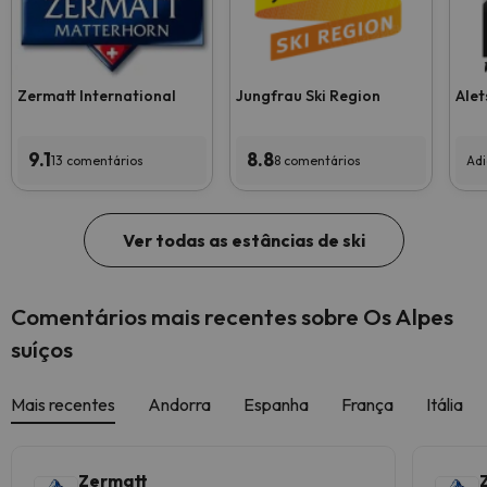
Zermatt International
Jungfrau Ski Region
Alet
9.1
8.8
13 comentários
8 comentários
Adi
Ver todas as estâncias de ski
Comentários mais recentes sobre Os Alpes
suíços
Mais recentes
Andorra
Espanha
França
Itália
Zermatt