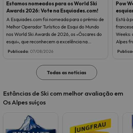
Estamos nomeados para os World Ski
Pow We
Awards 2026: Vote na Esquiades.com!
esquia
A Esquiades.com foi nomeada para o prémio de
Está à p
Melhor Operador Turístico de Esqui do Mundo
frances
nos World Ski Awards de 2026, os «Óscares do
Weeks: o
esqui», que reconhecem a excelência na
Alpes fr
indústria do esqui. Vote agora e ajude-nos a
Publicada:
07/08/2026
Publica
chegar ao topo!
Todas as notícias
Estâncias de Ski com melhor avaliação em
Os Alpes suíços