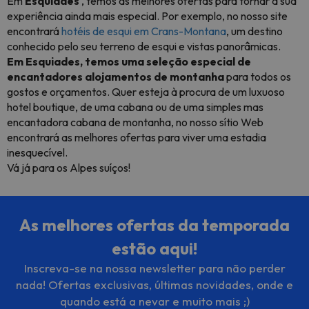
Em
Esquiades
, temos as melhores ofertas para tornar a sua
experiência ainda mais especial. Por exemplo, no nosso site
encontrará
hotéis de esqui em Crans-Montana
, um destino
conhecido pelo seu terreno de esqui e vistas panorâmicas.
Em Esquiades, temos uma seleção especial de
encantadores alojamentos de montanha
para todos os
gostos e orçamentos. Quer esteja à procura de um luxuoso
hotel boutique, de uma cabana ou de uma simples mas
encantadora cabana de montanha, no nosso sítio Web
encontrará as melhores ofertas para viver uma estadia
inesquecível.
Vá já para os Alpes suíços!
As melhores ofertas da temporada
estão aqui!
Inscreva-se na nossa newsletter para não perder
nada! Ofertas exclusivas, últimas novidades, onde e
quando está a nevar e muito mais ;)