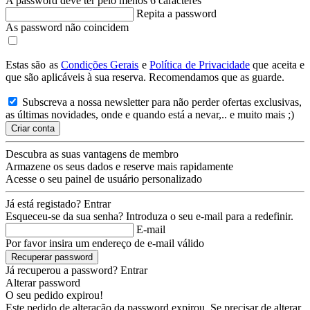
A password deve ter pelo menos 6 caracteres
Repita a password
As password não coincidem
Estas são as
Condições Gerais
e
Política de Privacidade
que aceita e
que são aplicáveis à sua reserva. Recomendamos que as guarde.
Subscreva a nossa newsletter para não perder ofertas exclusivas,
as últimas novidades, onde e quando está a nevar,.. e muito mais ;)
Criar conta
Descubra as suas vantagens de membro
Armazene os seus dados e reserve mais rapidamente
Acesse o seu painel de usuário personalizado
Já está registado?
Entrar
Esqueceu-se da sua senha? Introduza o seu e-mail para a redefinir.
E-mail
Por favor insira um endereço de e-mail válido
Recuperar password
Já recuperou a password?
Entrar
Alterar password
O seu pedido expirou!
Este pedido de alteração da password expirou. Se precisar de alterar