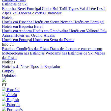
Estâncias de Ski
Baqueira-Beret
Formigal
Cerler
Boí Taüll
Tignes
Val d'Isère
Les 2
Alpes
Val Thorens
Avoriaz
Chamonix
Hotéis
Hotéis em Espanha
Hotéis em Sierra Nevada
Hotéis em Formigal
Hotéis em Baqueira Beret
Hotéis em Andorra
Hotéis em Grandvalira
Hotéis em Vallnord Pal-
Arinsal
Hotéis em Ordino-Arcalís
Hotéis em Portugal
Hotéis em Serra da Estrela
Info útil
Estado e Condições das Pistas
Datas de abertura e encerramento
Meteorologia nas Estâncias
Webcams nas Estâncias de Ski
Mapas
das Pistas
Notícias
Notícias da Neve
Tipos de Esquiador
Grupos
Opiniões
PT
Español
Català
English
Français
Português