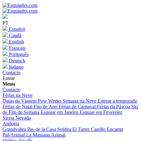
PT
Español
Català
English
Français
Português
Deutsch
Italiano
Contacto
Entrar
Menu
Contacto
Férias na Neve
Datas da Viagem
Pow Weeks
Semana na Neve
Estrear a temporada
Férias de Natal
Fim de Ano
Férias de Carnaval
Férias da Páscoa
Ski
de Fim de Semana
Esquiar em Janeiro
Esquiar em Fevereiro
Sierra Nevada
Andorra
Grandvalira
Pas de la Casa
Soldeu
El Tarter
Canillo
Encamp
Pal-Arinsal
La Massana
Arinsal
Ordino-Arcalís