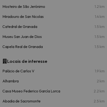
Mosteiro de São Jerónimo
1.2 km
Miradouro de San Nicolas
1.4 km
Catedral de Granada
1.5 km
Museu San Juan de Dios
1.5 km
Capela Real de Granada
1.5 km
Locais de interesse
Palácio de Carlos V
1.9 km
Alhambra
2 km
Casa Museo Federico García Lorca
2.2 km
Abadia de Sacromonte
2.5 km