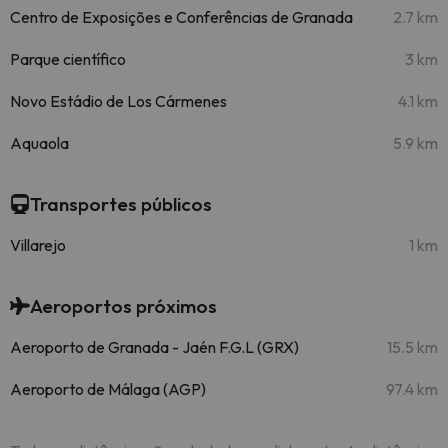
Centro de Exposições e Conferências de Granada
2.7 km
Parque científico
3 km
Novo Estádio de Los Cármenes
4.1 km
Aquaola
5.9 km
Transportes públicos
Villarejo
1 km
Aeroportos próximos
Aeroporto de Granada - Jaén F.G.L (GRX)
15.5 km
Aeroporto de Málaga (AGP)
97.4 km