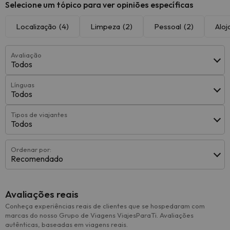
Selecione um tópico para ver opiniões específicas
Localização
(4)
Limpeza
(2)
Pessoal
(2)
Alo
Avaliação
Todos
Línguas
Todos
Tipos de viajantes
Todos
Ordenar por:
Recomendado
Avaliações reais
Conheça experiências reais de clientes que se hospedaram com
marcas do nosso Grupo de Viagens ViajesParaTi. Avaliações
autênticas, baseadas em viagens reais.