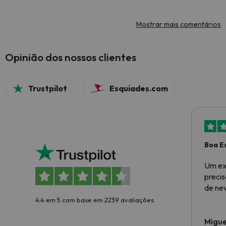
Mostrar mais comentários
Opinião dos nossos clientes
Trustpilot
Esquiades.com
Boa E
Um ex
preci
de ne
4.4 em 5 com base em 2239 avaliações
Migue