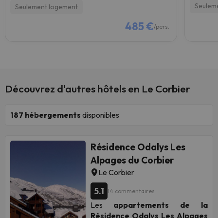
Seulem
Seulement logement
485 €
/pers.
Découvrez d'autres hôtels en Le Corbier
187
hébergements
disponibles
Résidence Odalys Les
Alpages du Corbier
Le Corbier
5.1
14 commentaires
Les
appartements de la
Résidence Odalys Les Alpages