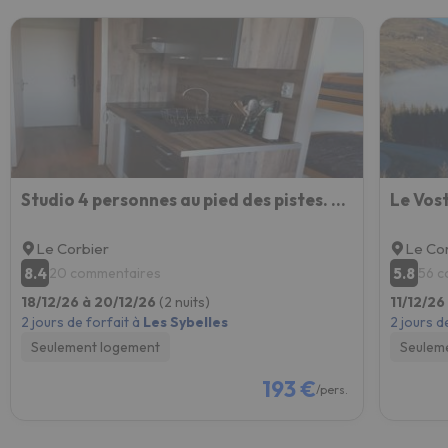
Studio 4 personnes au pied des pistes. Le Corbier
Le Vos
Le Corbier
Le Co
8.4
5.8
20 commentaires
56 c
18/12/26 à 20/12/26
(2 nuits)
11/12/26
2 jours de forfait à
Les Sybelles
2 jours d
Seulement logement
Seulem
193 €
/pers.