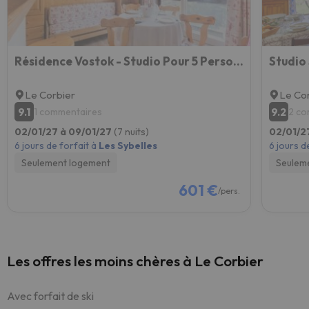
Résidence Vostok - Studio Pour 5 Personnes 424
Le Corbier
Le Co
9.1
9.2
1 commentaires
2 co
02/01/27 à 09/01/27
(7 nuits)
02/01/2
6 jours de forfait à
Les Sybelles
6 jours d
Seulement logement
Seulem
601 €
/pers.
Les offres les moins chères à Le Corbier
Avec forfait de ski