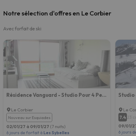
Notre sélection d'offres en Le Corbier
Avec forfait de ski
Résidence Vanguard - Studio Pour 4 Personnes 454
Studio 
Le Corbier
Le Co
7.4
23 c
Nouveau sur Esquiades
09/01/2
02/01/27 à 09/01/27
(7 nuits)
6 jours d
6 jours de forfait à
Les Sybelles