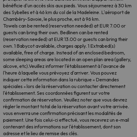
bénéficie d'un accès skis aux pieds. Vous séjournerez à 30 km
des Sybelles et à 46 km du col de la Madeleine. L'aéroport de
Chambéry-Savoie, le plus proche, est à 96 km.
Towels can be rented (reservation needed) at EUR 7.00 or
guests can bring their own. Bedlinen can be rented
(reservation needed) at EUR 13.00 or guests can bring their
own. 1 Babycot available, charges apply. 1 Extrabed(s)
available, free of charge. Instead of an enclosed bedroom,
some sleeping areas are located in an open plan area (gallery,
alcove, etc).Veuillez informer l'établissement à l'avance de
l'heure à laquelle vous prévoyez d'arriver. Vous pouvez
indiquer cette information dans la rubrique « Demandes
spéciales » lors de la réservation ou contacter directement
l'établissement. Ses coordonnées figurent sur votre
confirmation de réservation. Veuillez noter que vous devrez
régler le montant total de la réservation avant votre arrivée.
vous enverra une confirmation précisant les modalités de
paiement. Une fois celui-ci effectué, vous recevrez un e-mail
contenant des informations sur l'établissement, dont son
adresse et le lieu de remise des clés.