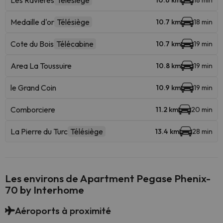
Les Ravieres
Télésiège
10.6 km
18 min
Medaille d'or
Télésiège
10.7 km
18 min
Cote du Bois
Télécabine
10.7 km
19 min
Area La Toussuire
10.8 km
19 min
le Grand Coin
10.9 km
19 min
Comborciere
11.2 km
20 min
La Pierre du Turc
Télésiège
13.4 km
28 min
Les environs de Apartment Pegase Phenix-
70 by Interhome
Aéroports à proximité