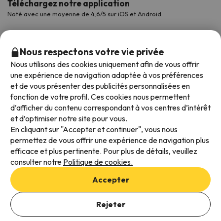
Téléchargez notre application
Noté avec une moyenne de 4,6/5 sur iOS et Android.
Nous respectons votre vie privée
Nous utilisons des cookies uniquement afin de vous offrir
une expérience de navigation adaptée à vos préférences
et de vous présenter des publicités personnalisées en
fonction de votre profil. Ces cookies nous permettent
d’afficher du contenu correspondant à vos centres d’intérêt
et d’optimiser notre site pour vous.
Modes de paiement disponibles
En cliquant sur "Accepter et continuer", vous nous
permettez de vous offrir une expérience de navigation plus
efficace et plus pertinente. Pour plus de détails, veuillez
consulter notre
Politique de cookies.
Conditions générales d'utilisation
Accepter
Protection des données
Ajouter des dates pour vérifier la disponibilité
Politique en matière de cookies
Rejeter
Sélectionnez les dates de réservation