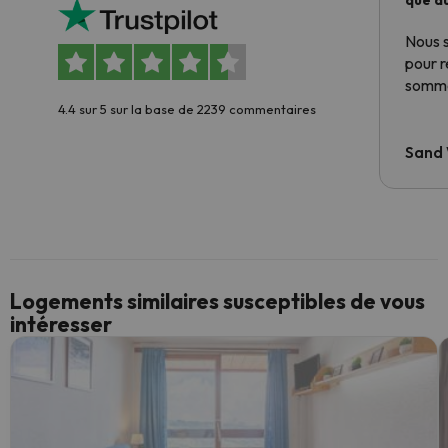
que du
Nous 
pour 
somme
4.4 sur 5 sur la base de 2239 commentaires
Sand
Logements similaires susceptibles de vous
intéresser