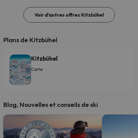
Voir d'autres offres Kitzbühel
Plans de Kitzbühel
Kitzbühel
Carte
Blog, Nouvelles et conseils de ski