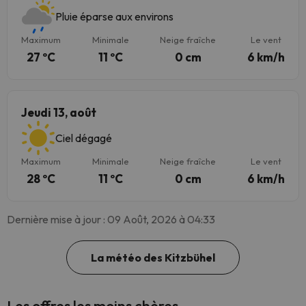
Pluie éparse aux environs
Maximum
Minimale
Neige fraîche
Le vent
27 ºC
11 ºC
0 cm
6 km/h
Jeudi 13, août
Ciel dégagé
Maximum
Minimale
Neige fraîche
Le vent
28 ºC
11 ºC
0 cm
6 km/h
Dernière mise à jour : 09 Août, 2026 à 04:33
La météo des Kitzbühel
Les offres les moins chères