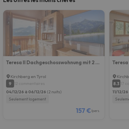
Teresa II Dachgeschosswohnung mit 2 Schlafzimmern
Kirchberg en Tyrol
Kirchb
9
8.3
12 commentaires
17 c
04/12/26 à 06/12/26
(2 nuits)
11/12/26
Seulement logement
Seulem
157 €
/pers.