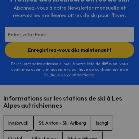
Abonnez-vous à notre Newsletter mensuelle et
recevez les meilleures offres de ski pour l'hiver.
Entrer votre Email
Enregistrez-vous dès maintenant !
En incluant votre adresse e-mail à notre liste de diffusion, vous
confirmez avoir lu et accepté la politique de confidentialité de
Politique de confidentialité
.
Informations sur les stations de ski à Les
Alpes autrichiennes
Innsbruck
St. Anton - Ski Arlberg
Ischgl
Ötztal
Obertauern
Stubai Glacier