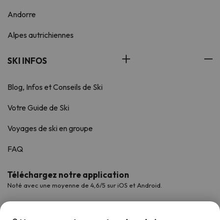
Andorre
Alpes autrichiennes
SKI INFOS
Blog, Infos et Conseils de Ski
Votre Guide de Ski
Voyages de ski en groupe
FAQ
Téléchargez notre application
Noté avec une moyenne de 4,6/5 sur iOS et Android.