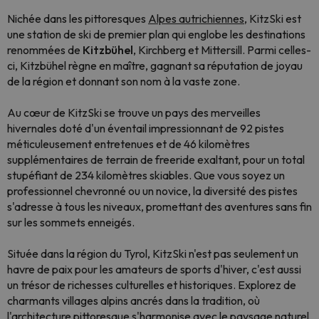
Nichée dans les pittoresques
Alpes autrichiennes
, KitzSki est
une station de ski de premier plan qui englobe les destinations
renommées de
Kitzbühel
, Kirchberg et Mittersill. Parmi celles-
ci, Kitzbühel règne en maître, gagnant sa réputation de joyau
de la région et donnant son nom à la vaste zone.
Au cœur de KitzSki se trouve un pays des merveilles
hivernales doté d'un éventail impressionnant de 92 pistes
méticuleusement entretenues et de 46 kilomètres
supplémentaires de terrain de freeride exaltant, pour un total
stupéfiant de 234 kilomètres skiables. Que vous soyez un
professionnel chevronné ou un novice, la diversité des pistes
s'adresse à tous les niveaux, promettant des aventures sans fin
sur les sommets enneigés.
Située dans la région du Tyrol, KitzSki n'est pas seulement un
havre de paix pour les amateurs de sports d'hiver, c'est aussi
un trésor de richesses culturelles et historiques. Explorez de
charmants villages alpins ancrés dans la tradition, où
l'architecture pittoresque s'harmonise avec le paysage naturel