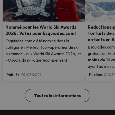
Nommé pour les World Ski Awards
Réductions sp
2026 : Votez pour Esquiades.com !
forfaits de s
enfants en 
Esquiades.com a été nominé dans la
Esquiades.com 
catégorie « Meilleur tour-opérateur de ski
gratuits en And
au monde » aux World Ski Awards 2026, les
moins de 12 a
« Oscars du ski », qui récompensent
ayant au moins u
l'excellence dans le secteur du ski. Votez
enfant aura un f
dès maintenant et aidez-nous à atteindre la
Publiée:
07/08/2026
Publiée:
01/08
savoir plus ici.
première place !
Toutes les informations