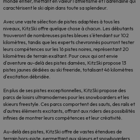
monde entier, mettant en valeur l'athlétisme et l'adrénaline qui
caractérisent le ski alpin dans toute sa splendeur.
Avec une vaste sélection de pistes adaptées à tous les
niveaux, KitzSki offre quelque chose à chacun. Les débutants
trouveront de nombreuses pistes bleues s'étendant sur 102
kilomètres, tandis que les experts chevronnés pourront tester
leurs compétences sur les 16 pistes noires, représentant 20
kilomètres de terrain exaltant. Pour ceux qui ont envie
d'aventure au-delà des pistes damées, KitzSki propose 13
pistes jaunes dédiées au ski freeride, totalisant 46 kilomètres
d'excitation débridée.
En plus de ses pistes exceptionnelles, KitzSki propose des
parcs de loisirs ultramodernes pour les snowboarders et les
skieurs freestyle. Ces parcs comportent des sauts, des rails et
d'autres éléments excitants, offrant aux riders des possibilités
infinies de montrer leurs compétences et leur créativité.
Au-delà des pistes, KitzSki offre de vastes étendues de
terrain hors-piste, permettant aux skieurs et snowboarders