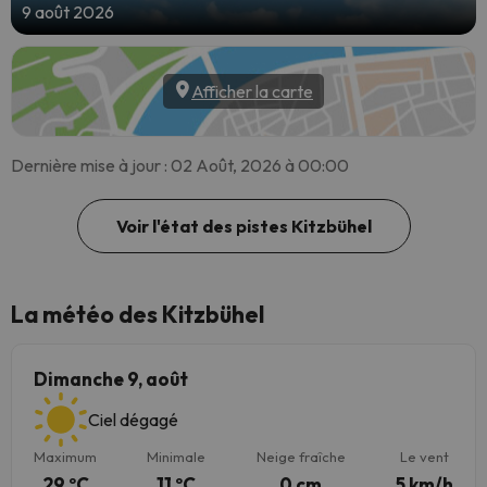
9 août 2026
Afficher la carte
Dernière mise à jour : 02 Août, 2026 à 00:00
Voir l'état des pistes Kitzbühel
La météo des Kitzbühel
Dimanche 9, août
Ciel dégagé
Maximum
Minimale
Neige fraîche
Le vent
29 ºC
11 ºC
0 cm
5 km/h