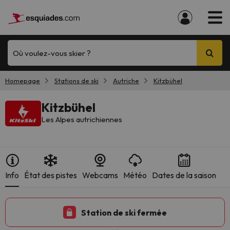
Où voulez-vous skier ?
Homepage
Stations de ski
Autriche
Kitzbühel
Kitzbühel
Les Alpes autrichiennes
Info
État des pistes
Webcams
Météo
Dates de la saison
Station de ski fermée