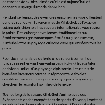
destination de ski bien-aimée qu'elle est aujourd'hui, et
donnent un aperçu du mode de vie local.
Pendant ce temps, des aventures épicuriennes vous attendent
dans les
restaurants
renommés de Kitzbühel, où l'exquise
cuisine autrichienne et les saveurs internationales vous raviront
le palais. Des auberges tyroliennes traditionnelles aux
établissements gastronomiques étoilés au guide Michelin,
Kitzbühel offre un paysage culinaire varié qui satisfera tous les
palais.
Pour des moments de détente et de rajeunissement, de
luxueuses retraites thermales
vous invitent à vous faire
dorloter au milieu d'un paysage alpin serein. Les rituels de
bien-être hivernaux offrent un répit contre le froid et
constituent un sanctuaire pour les voyageurs fatigués qui
cherchent le réconfort au milieu de la neige.
Tout au long de la saison, Kitzbühel s'anime avec des
événements et des compétitions de sports d'hiver qui mettent
en valeur l'athlétisme alpin. En décembre, à l'approche des