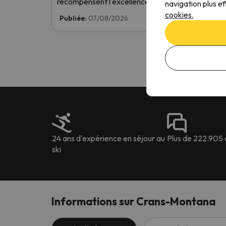
récompensent l'excellence dans le secteur du ski.
navigation plus ef
Votez dès maintenant et aidez-nous à atteindre 
cookies.
Publiée:
07/08/2026
première place !
24 ans d'expérience en séjour au
Plus de 222.905 
ski
Informations sur Crans-Montana