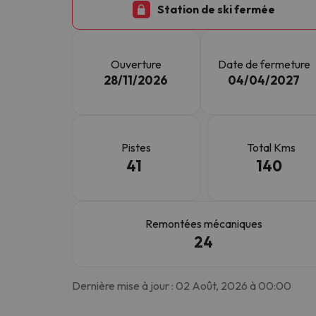
Station de ski fermée
Il semble que notre chercheur se soit égaré. Dè
Ouverture
Date de fermeture
28/11/2026
04/04/2027
Pistes
Total Kms
41
140
Remontées mécaniques
24
Dernière mise à jour : 02 Août, 2026 à 00:00