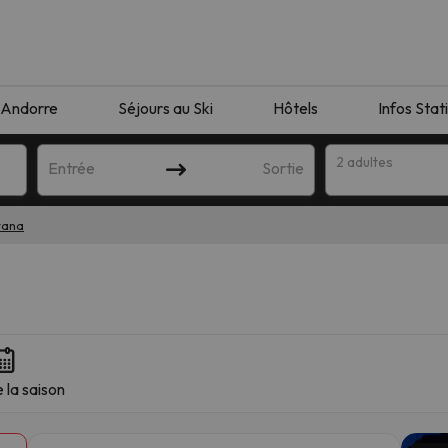
Andorre
Séjours au Ski
Hôtels
Infos Stat
2 adultes
Entrée
Sortie
tana
 la saison
orrespondant à votre recherche. Essayez de modifier la destinatio