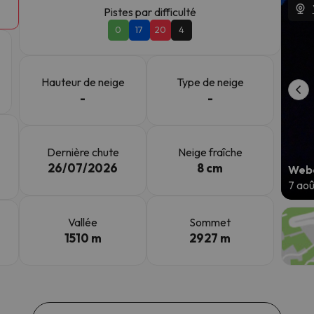
Pistes par difficulté
0
17
20
4
s qu'il aura retrouvé sa boussole, il reviendra.
Hauteur de neige
Type de neige
-
-
Dernière chute
Neige fraîche
26/07/2026
8 cm
Web
7 ao
Vallée
Sommet
1510 m
2927 m