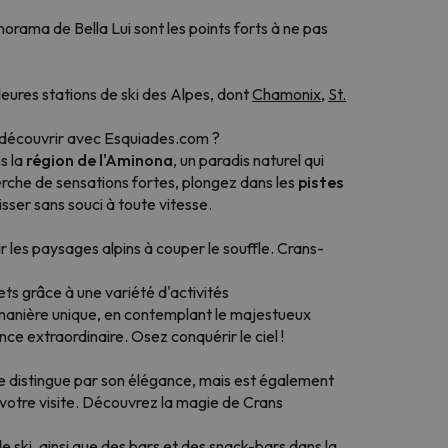
norama de Bella Lui sont les points forts à ne pas
eures stations de ski des Alpes, dont
Chamonix
,
St.
a découvrir avec Esquiades.com ?
s la
région de l'Aminona
, un paradis naturel qui
herche de sensations fortes, plongez dans les
pistes
lisser sans souci à toute vitesse.
 les paysages alpins à couper le souffle. Crans-
ets grâce à une variété d'activités
e manière unique, en contemplant le majestueux
ce extraordinaire. Osez conquérir le ciel !
e distingue par son élégance, mais est également
otre visite. Découvrez la magie de Crans
 ski, ainsi que des bars et des snack-bars dans la