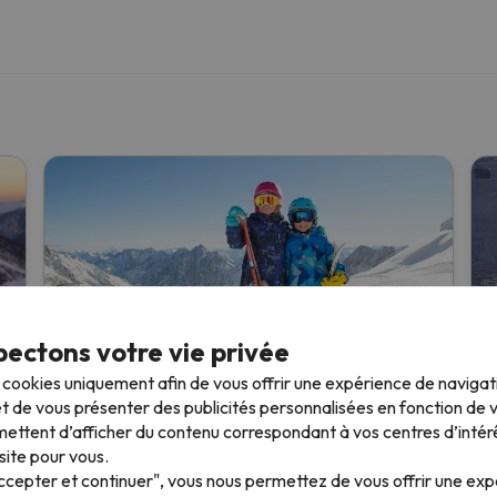
ectons votre vie privée
Réductions spéciales sur le ski : forfaits de
Z
s cookies uniquement afin de vous offrir une expérience de naviga
ski gratuits pour les enfants en Andorre
v
t de vous présenter des publicités personnalisées en fonction de vo
Esquiades.com propose des forfaits de ski gratuits
L
ettent d’afficher du contenu correspondant à vos centres d’intér
en Andorre
pour
les enfants
moins de 12 ans
.
t
site pour vous.
Pour chaque adulte ayant au moins un forfait de
Z
Accepter et continuer", vous nous permettez de vous offrir une ex