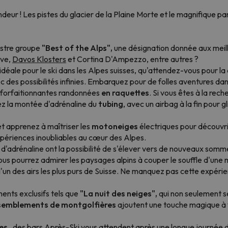
deur ! Les pistes du glacier de la Plaine Morte et le magnifique pa
ustre groupe
"Best of the Alps
",
une désignation donnée aux meill
ve,
Davos Klosters
et Cortina D'Ampezzo, entre autres ?
déale pour le ski dans les Alpes suisses, qu'attendez-vous pour l
 des possibilités infinies. Embarquez pour de folles aventures dan
de forfaitionnantes randonnées
en raquettes
. Si vous êtes à la rec
ez la montée d'adrénaline du
tubing
, avec un airbag à la fin pour g
t apprenez à maîtriser les
motoneiges
électriques pour découvrir
xpériences inoubliables au cœur des Alpes.
 d'adrénaline ont la possibilité de s'élever vers de nouveaux somm
ous pourrez admirer les paysages alpins à couper le souffle d'un
l'un des airs les plus purs de Suisse. Ne manquez pas cette expérien
nts exclusifs tels que
"La nuit des neiges",
qui non seulement s
semblements de montgolfières
ajoutent une touche magique à v
tes
, des bars Après-Ski vous attendent après une longue journée de