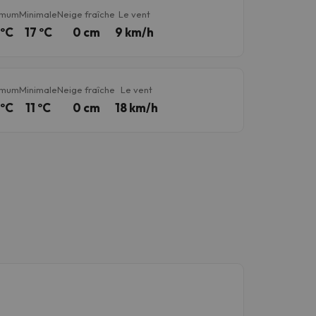
imum
Minimale
Neige fraîche
Le vent
 ºC
17 ºC
0 cm
9 km/h
imum
Minimale
Neige fraîche
Le vent
 ºC
11 ºC
0 cm
18 km/h