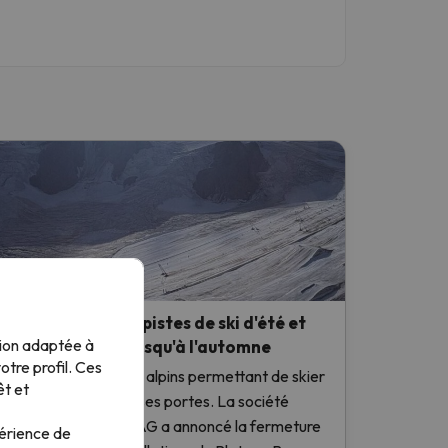
ermatt ferme ses pistes de ski d'été et
tion adaptée à
ous dit au revoir jusqu'à l'automne
tre profil. Ces
e dernier des glaciers alpins permettant de skier
êt et
oute l'année a fermé ses portes. La société
ermatt Bergbahnen AG a annoncé la fermeture
périence de