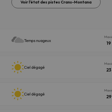
Voir l'état des pistes Crans-Montana
Max
Temps nuageux
19
Max
Ciel dégagé
23
Max
Ciel dégagé
29