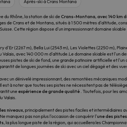
ntana
Après-ski à Crans Montana
ée du Rhône, la station de ski de
Crans-Montana, avec 140 km de
ges de Crans et de Montana, situés à 1 500 mètres d'altitude, cons
e Suisse. Cette région dispose d'un impressionnant domaine skiable 
'Er (2267 m), Bella Lui (2543 m), Les Violettes (2250 m), Plaine
 Valais, avec 140 000 m d'altitude.Le domaine skiable est l'un d
euses pistes de ski de fond, une grande patinoire artificielle et l
rantit de longues journées de ski avec un ciel dégagé et des vues
vec un dénivelé impressionnant, des remontées mécaniques modern
n. Il est à noter que toutes ses pistes ne nécessitent pas de télési
rantit une
expérience de grande qualité
. Toutefois, pour les 
u Valais.
 les niveaux
, principalement des pistes faciles et intermédiaires a
 Ne manquez pas non plus l'occasion de conquérir l'
une des pistes
ts
, la plus longue piste de la région, qui accueillera les Champion