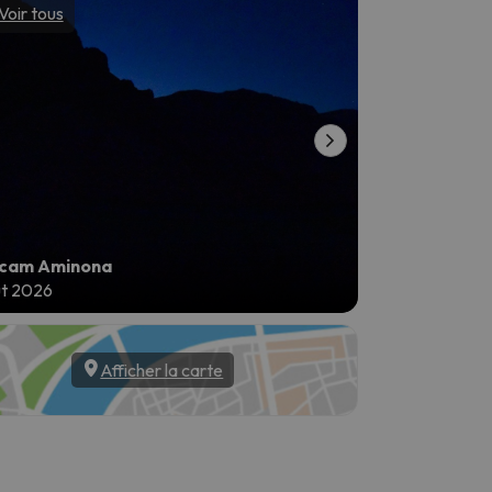
Voir tous
Voir tous
cam Aminona
Webcam Amin
ût 2026
7 août 2026
Afficher la carte