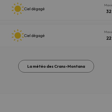
Max
Ciel dégagé
32
Max
Ciel dégagé
22
La météo des Crans-Montana