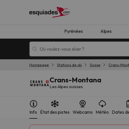
Pyrénées
Alpes
Homepage
Stations de ski
Suisse
Crans-Mon
Séjours au ski
Séjours montagne
Crans-Montana
Les Alpes suisses
Info
État des pistes
Webcams
Météo
Dates de
Oups, nous n'avons pas trouvé de résultats c