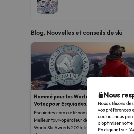
Blog, Nouvelles et conseils de ski
Nous resp
Nommé pour les World Ski Awards 2026 :
Nous utilisons de
Votez pour Esquiades.com !
vos préférences e
Esquiades.com a été nominé dans la catégorie «
cookies nous perm
Meilleur tour-opérateur de ski au monde » aux
d’optimiser notre 
World Ski Awards 2026, les « Oscars du ski », qui
En cliquant sur "