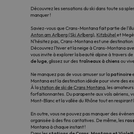
Découvrez les sensations du ski dans toute sa splen
manquer !
Saviez-vous que Crans-Montana fait partie de l'ill
Anton am Arlberg (Ski Arlberg)
,
Kitzbühel
et Megè
N'hésitez pas, Crans-Montana est une destination i
Découvrez l'hiver et la neige à Crans-Montana avec
vous invite à explorer la beauté alpine à travers 
de luge
, glissez sur des
traîneaux à chiens
ou viv
Ne manquez pas de vous amuser sur la
patinoire
e
Montana est la destination idéale pour vivre des e
À la
station de ski de Crans Montana
, les amateurs
forfaitionnantes. Du parapente aux vols aériens, v
Mont-Blanc et la vallée du Rhône tout en respirant 
En outre, vous ne pouvez pas manquer des événeme
organisée à des fins caritatives. De même, les
ras
Montana à chaque instant !
Dans les
stations de Crans, Montana et Violet