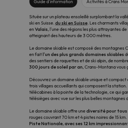
Guide d'information
Activités à Crans Mo
Située sur un plateau ensoleillé surplombant la vall
ski en Suisse.
du ski en Suisse
. Les charmants villa
en
Valais
, l'une des régions les plus attrayantes d
atteignant des hauteurs de 3 000 mètres.
Le domaine skiable est composé des montagnes Cry d
en fait
l'un des plus grands domaines skiables
du
des sentiers de raquettes et de ski alpin, de nombr
300 jours de soleil par an
, Crans-Montana vous ga
Découvrez un domaine skiable unique et compact a
trois villages accueillants qui composent la statio
télécabines à la pointe de la technologie, ce qui ga
télésièges avec vue sur les plus belles montagnes d
Le domaine skiable offre une
diversité pour tous
rouges couvrant 70 km et 4 pistes noires de 15 km.
Piste Nationale, avec ses 12 km impressionnan