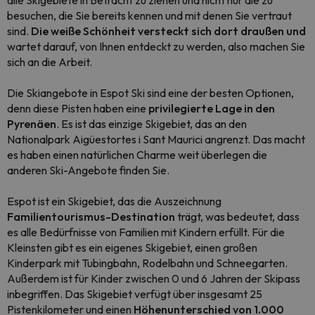
alle Skigebiete in Betracht zu ziehen und nicht nur die zu
besuchen, die Sie bereits kennen und mit denen Sie vertraut
sind.
Die weiße Schönheit versteckt sich dort draußen und
wartet darauf, von Ihnen entdeckt zu werden, also machen Sie
sich an die Arbeit.
Die Skiangebote in Espot Ski sind eine der besten Optionen,
denn diese Pisten haben eine
privilegierte Lage in den
Pyrenäen
. Es ist das einzige Skigebiet, das an den
Nationalpark Aigüestortes i Sant Maurici angrenzt. Das macht
es haben einen natürlichen Charme weit überlegen die
anderen Ski-Angebote finden Sie.
Espot ist ein Skigebiet, das die Auszeichnung
Familientourismus-Destination
trägt, was bedeutet, dass
es alle Bedürfnisse von Familien mit Kindern erfüllt.
Für die
Kleinsten gibt es ein eigenes Skigebiet, einen großen
Kinderpark mit Tubingbahn, Rodelbahn und Schneegarten.
Außerdem ist für Kinder zwischen 0 und 6 Jahren der Skipass
inbegriffen.
Das Skigebiet verfügt über insgesamt 25
Pistenkilometer und einen
Höhenunterschied von 1.000