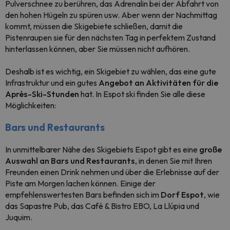
Pulverschnee zu berühren, das Adrenalin bei der Abfahrt von
den hohen Hügeln zu spüren usw. Aber wenn der Nachmittag
kommt, müssen die Skigebiete schließen, damit die
Pistenraupen sie für den nächsten Tag in perfektem Zustand
hinterlassen können, aber Sie müssen nicht aufhören.
Deshalb ist es wichtig, ein Skigebiet zu wählen, das eine gute
Infrastruktur und ein gutes
Angebot an Aktivitäten für die
Après-Ski-Stunden
hat. In Espot ski finden Sie alle diese
Möglichkeiten:
Bars und Restaurants
In unmittelbarer Nähe des Skigebiets Espot gibt es eine
große
Auswahl an Bars und Restaurants
, in denen Sie mit Ihren
Freunden einen Drink nehmen und über die Erlebnisse auf der
Piste am Morgen lachen können. Einige der
empfehlenswertesten Bars befinden sich im
Dorf Espot
, wie
das Sapastre Pub, das Café & Bistro EBO, La Llúpia und
Juquim.