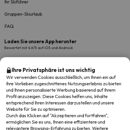
Ihr Skiführer
Gruppen-Skiurlaub
FAQ
Laden Sie unsere App herunter
Bewertet mit 4.6/5 auf iOS und Android.
Ihre Privatsphäre ist uns wichtig
Wir verwenden Cookies ausschließlich, um Ihnen ein auf
Ihre Vorlieben zugeschnittenes Nutzungserlebnis zu bieten
und Ihnen personalisierte Werbung basierend auf Ihrem
Profil anzuzeigen. Diese Cookies helfen uns, Inhalte
entsprechend Ihren Interessen darzustellen und unsere
Website für Sie zu optimieren.
Verfügbare Zahlungsarten
Durch das Klicken auf "Akzeptieren und fortfahren",
ermöglichen Sie es uns, Ihnen eine effizientere und
relevantere Browsing-Erfahrung zu bieten. Weitere