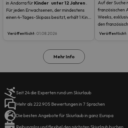
Auf der Suche 
in Andorra
für
Kinder
unter 12 Jahren
.
französischen 
Für jeden Erwachsenen, der mindestens
Weeks, exklusiv
einen 4-Tages-Skipass besitzt, erhält 1 Kind
den französisch
einen kostenlosen Skipass! Lesen Sie hier
Rabatten
mehr.
Veröffentlicht:
01.08.2026
Veröffentlicht:
Mehr Info
Seit 24 die Experten rund um Skiurlaub
Mehr als 222.905 Bewertungen in 7 Sprachen
Die besten Angebote für Skiurlaub in ganz Europa
Reibungslos und flexibel den nächsten Skiurlaub buchen