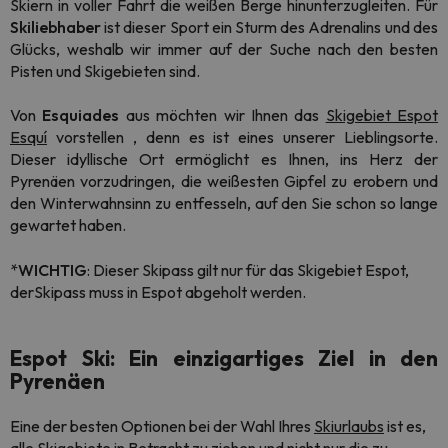
Skiern in voller Fahrt die weißen Berge hinunterzugleiten. Für
Skiliebhaber
ist dieser Sport ein Sturm des Adrenalins und des
Glücks, weshalb wir immer auf der Suche nach den besten
Pisten und Skigebieten sind.
Von
Esquiades
aus möchten wir Ihnen das
Skigebiet Espot
Esquí
vorstellen
,
denn es ist eines unserer Lieblingsorte.
Dieser idyllische Ort ermöglicht es Ihnen, ins Herz der
Pyrenäen vorzudringen, die weißesten Gipfel zu erobern und
den Winterwahnsinn zu entfesseln, auf den Sie schon so lange
gewartet haben.
*
WICHTIG
:
Dieser Skipass gilt nur für das Skigebiet Espot,
der
Skipass muss in Espot
abgeholt werden.
Espot Ski: Ein einzigartiges Ziel in den
Pyrenäen
Eine der besten Optionen bei der Wahl Ihres
Skiurlaubs
ist es,