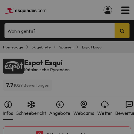
Wohin geht's?
Homepage
Skigebiete
Spanien
Espot Esquí
Espot Esquí
Katalanische Pyrenäen
7.7
1029 Bewertungen
Infos
Schneebericht
Angebote
Webcams
Wetter
Bewertu