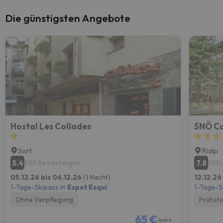
Die günstigsten Angebote
Hostal Les Collades
SNÖ Co
Sort
Rialp
5.4
7.8
659 Bewertungen
550
05.12.26 bis 06.12.26
(1 Nacht)
12.12.26
1-Tage-Skipass in
Espot Esquí
1-Tage-S
Ohne Verpflegung
Frühst
65 €
/pers.