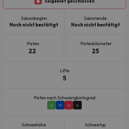
Skigebiet geschlossen
Saisonbeginn
Saisonende
Noch nicht bestätigt
Noch nicht bestätigt
Pisten
Pistenkilometer
22
25
Lifte
5
Pisten nach Schwierigkeitsgrad
2
10
6
4
Schneehöhe
Schneetyp