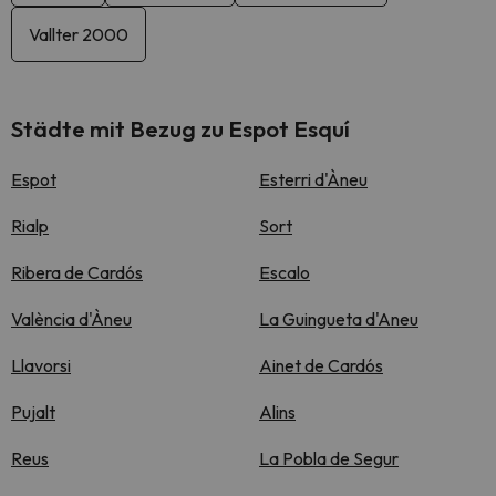
Vallter 2000
Städte mit Bezug zu Espot Esquí
Espot
Esterri d'Àneu
Rialp
Sort
Ribera de Cardós
Escalo
València d'Àneu
La Guingueta d'Aneu
Llavorsi
Ainet de Cardós
Pujalt
Alins
Reus
La Pobla de Segur