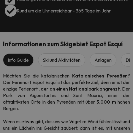
Rund um die Uhr erreichbar - 365 Tage im Jahr
Informationen zum Skigebiet Espot Esquí
Info Guide
Ski und Aktivitäten
Anlagen
Die
Möchten Sie die katalanischen
Katalanischen Pyrenäen
?
Der Ferienort Espot Esquí ist das perfekte Ziel, denn er ist der
einzige Ferienort
, der an einen Nationalpark angrenzt
. Der
Park von Aigüestortes und Sant Maurici, einer der
attraktivsten Orte in den Pyrenäen mit über
3.000 m
hohen
Bergen.
Wenn es etwas gibt, das uns wie Vögel im Wind fühlen lässt und
uns ein Lächeln ins Gesicht zaubert, dann ist es, mit unseren