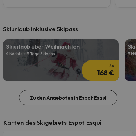
Skiurlaub inklusive Skipass
Skiurlaub über Weihnachten
Ski
4 Nächte + 3 Tage Skipass
3 Nä
Ab
168 €
Zu den Angeboten in Espot Esquí
Karten des Skigebiets Espot Esquí