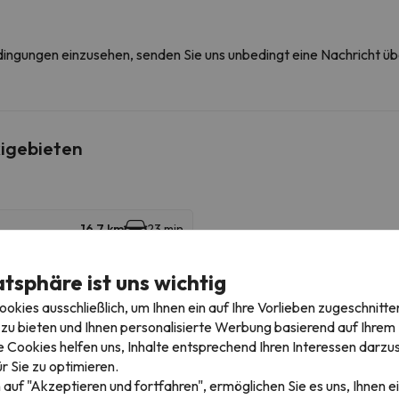
edingungen einzusehen, senden Sie uns unbedingt eine Nachricht ü
igebieten
16.7 km
23 min
atsphäre ist uns wichtig
kies ausschließlich, um Ihnen ein auf Ihre Vorlieben zugeschnitte
zu bieten und Ihnen personalisierte Werbung basierend auf Ihrem P
Baqueira Beret
22.5 km
26 min
 Cookies helfen uns, Inhalte entsprechend Ihren Interessen darzus
r Sie zu optimieren.
40 km
48 min
 auf "Akzeptieren und fortfahren", ermöglichen Sie es uns, Ihnen ei