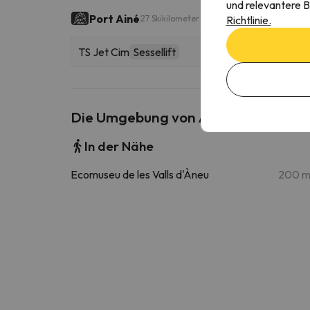
und relevantere B
Port Ainé
Richtlinie.
27 Skikilometer
TS Jet Cim
Sessellift
Die Umgebung von Apartament d'est
In der Nähe
Ecomuseu de les Valls d'Àneu
200 