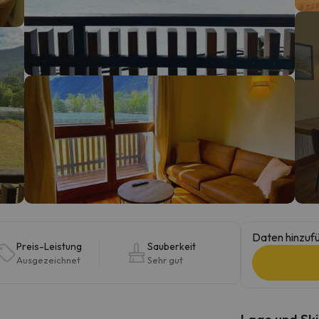
erirrt. Sobald er seinen Kompass gefunden hat, wird er zurück sein.
Daten hinzufü
Preis-Leistung
Sauberkeit
Ausgezeichnet
Sehr gut
Lage und Ski