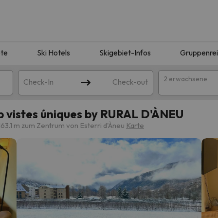
te
Ski Hotels
Skigebiet-Infos
Gruppenre
2 erwachsene
Check-In
Check-out
mb vistes úniques by RURAL D'ÀNEU
163.1 m zum Zentrum von Esterri d'Àneu
Karte
ie Ihrer Suche entsprechen. Versuchen Sie, das Ziel zu ändern.