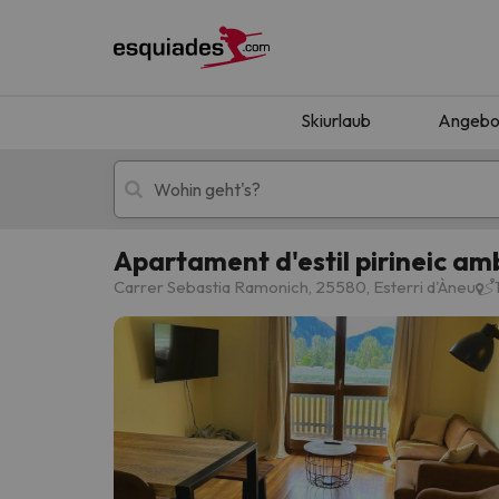
Skiurlaub
Angebo
Apartament d'estil pirineic a
Skiurlaub
Berghotels
Carrer Sebastia Ramonich, 25580, Esterri d'Àneu
Oops, wir haben keine Ergebnisse gefunden, d