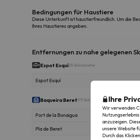
Bedingungen für Haustiere
Diese Unterkunft ist haustierfreundlich. Um die B
Ihres Haustieres angeben.
Entfernungen zu nahe gelegenen Sk
Espot Esquí
25 Skikilometer
Espot Esquí
Ihre Priv
Baqueira Beret
173 Skikilometer
Wir verwenden Coo
Nutzungserlebnis 
Port de la Bonaigua
anzuzeigen. Diese
unsere Website fü
Pla de Beret
Durch das Klicken