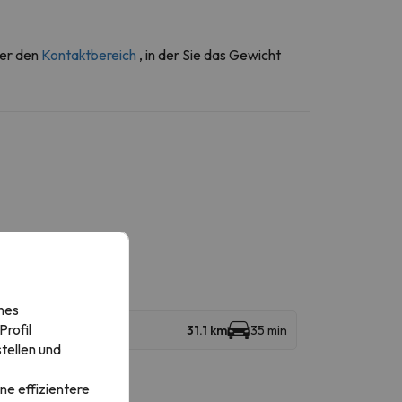
ber den
Kontaktbereich
, in der Sie das Gewicht
nes
rofil
31.1 km
35 min
tellen und
ne effizientere