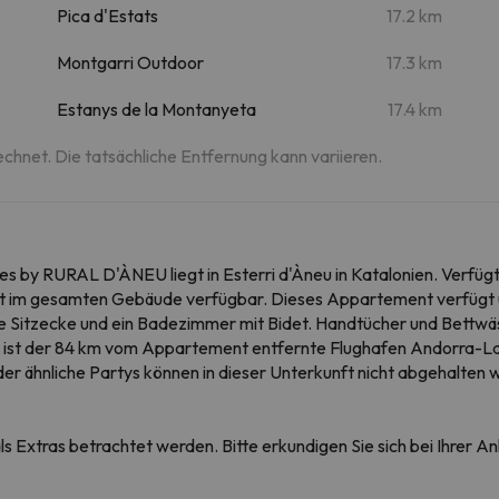
Pica d'Estats
17.2 km
Montgarri Outdoor
17.3 km
Estanys de la Montanyeta
17.4 km
echnet. Die tatsächliche Entfernung kann variieren.
es by RURAL D'ÀNEU liegt in Esterri d'Àneu in Katalonien. Verfügt
ist im gesamten Gebäude verfügbar. Dieses Appartement verfügt 
ne Sitzecke und ein Badezimmer mit Bidet. Handtücher und Bettwäsc
ist der 84 km vom Appartement entfernte Flughafen Andorra-La 
r ähnliche Partys können in dieser Unterkunft nicht abgehalten 
s Extras betrachtet werden. Bitte erkundigen Sie sich bei Ihrer 