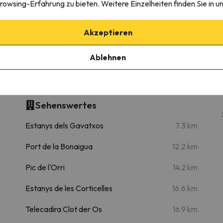
rowsing-Erfahrung zu bieten. Weitere Einzelheiten finden Sie in u
Akzeptieren
40.9 km
44 min
Ablehnen
il pirineic amb vistes úniques by RURAL D'ÀN
Sehenswertes
m
Estanys dels Gavatxos
7.3 km
Port de la Bonaigua
12.2 km
Pic de l'Orri
14.2 km
Estanys de les Corticelles
16.6 km
Telecadira Clot der Os
16.9 km