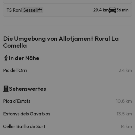
TS Roní
Sessellift
29.4 km
36 min
Die Umgebung von Allotjament Rural La
Comella
In der Nähe
Pic de l'Orri
2.4 km
Sehenswertes
Pica d'Estats
10.8 km
Estanys dels Gavatxos
13.5 km
Celler Batlliu de Sort
14 km