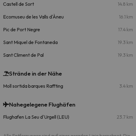
Castell de Sort
14.8 km
Ecomuseu de les Valls d'Àneu
16.1 km
Pic de Port Negre
17.4 km
Sant Miquel de Fontaneda
19.3 km
Sant Climent de Pal
19.3 km
Strände in der Nähe
Moll sortida barques Raffting
3.4 km
Nahegelegene Flughäfen
Flughafen La Seu d'Urgell (LEU)
23.7 km
Alle Entfernungen sind auf einer geraden Linie berechnet. Die