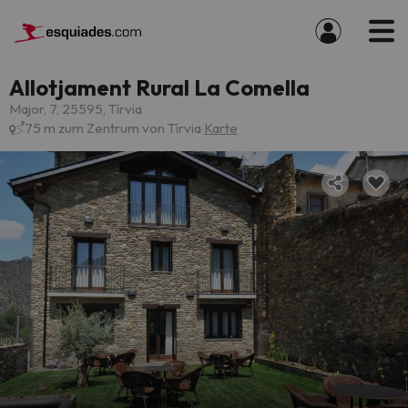
Allotjament Rural La Comella
Major, 7, 25595, Tírvia
75 m zum Zentrum von Tírvia
Karte