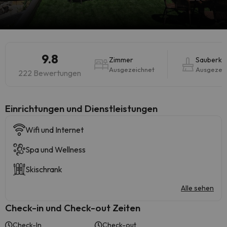
9.8
Zimmer
Sauberkei
Ausgezeichnet
Ausgezei
222 Bewertungen
​Einrichtungen und Dienstleistungen
Wifi und Internet
Spa und Wellness
Skischrank
Alle sehen
Check-in und Check-out Zeiten
Check-In
Check-out