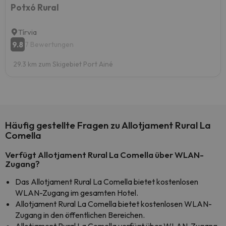
Potxó Rural
Tírvia
9.8
7 Bewertungen
29.3 km zum Skigebiet Port Ainé
Häufig gestellte Fragen zu Allotjament Rural La
Comella
Verfügt Allotjament Rural La Comella über WLAN-
Zugang?
Das Allotjament Rural La Comella bietet kostenlosen
WLAN-Zugang im gesamten Hotel.
Allotjament Rural La Comella bietet kostenlosen WLAN-
Zugang in den öffentlichen Bereichen.