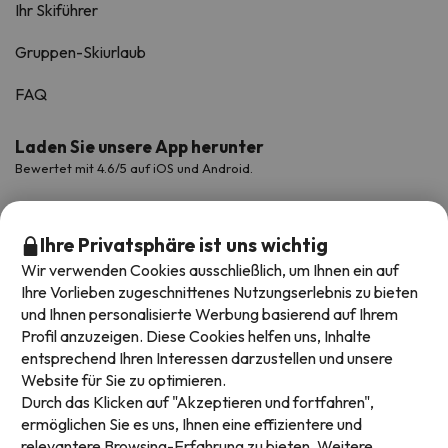
Ihr Skiführer
Gruppen-Skiurlaub
FAQ
Laden Sie unsere App herunter
Bewertet mit 4.6/5 auf iOS und Android.
Ihre Privatsphäre ist uns wichtig
Wir verwenden Cookies ausschließlich, um Ihnen ein auf
Ihre Vorlieben zugeschnittenes Nutzungserlebnis zu bieten
und Ihnen personalisierte Werbung basierend auf Ihrem
Profil anzuzeigen. Diese Cookies helfen uns, Inhalte
entsprechend Ihren Interessen darzustellen und unsere
Website für Sie zu optimieren.
Verfügbare Zahlungsarten
Durch das Klicken auf "Akzeptieren und fortfahren",
ermöglichen Sie es uns, Ihnen eine effizientere und
relevantere Browsing-Erfahrung zu bieten. Weitere