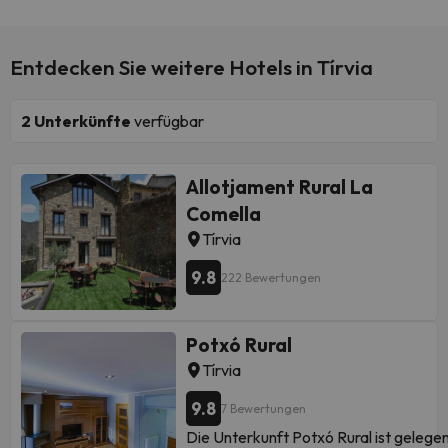
Entdecken Sie weitere Hotels in Tírvia
2
Unterkünfte
verfügbar
Allotjament Rural La
Comella
Tírvia
9.8
222 Bewertungen
Potxó Rural
Tírvia
9.8
7 Bewertungen
Die Unterkunft Potxó Rural ist gelegen