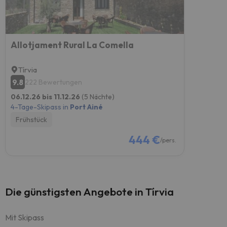
Allotjament Rural La Comella
Tírvia
9.8
222 Bewertungen
06.12.26 bis 11.12.26
(5 Nächte)
4-Tage-Skipass in
Port Ainé
Frühstück
444 €
/pers.
Die günstigsten Angebote in Tírvia
Mit Skipass