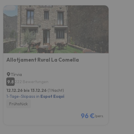
Allotjament Rural La Comella
Tírvia
9.8
222 Bewertungen
12.12.26 bis 13.12.26
(1 Nacht)
1-Tage-Skipass in
Espot Esquí
Frühstück
96 €
/pers.