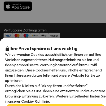
Verfügbare Zahlungsarten
Ihre Privatsphäre ist uns wichtig
Wir verwenden Cookies ausschließlich, um Ihnen ein auf Ihre
Impressum und AGBs
Vorlieben zugeschnittenes Nutzungserlebnis zu bieten und
Datenschutz
Ihnen personalisierte Werbung basierend auf Ihrem Profil
Cookies Richtlinien
anzuzeigen. Diese Cookies helfen uns, Inhalte entsprechend
Ihren Interessen darzustellen und unsere Website für Sie zu
Viajes para ti S.L.U. Copyright © Esquiades.com 2002-2026
optimieren.
Durch das Klicken auf "Akzeptieren und fortfahren",
ermöglichen Sie es uns, Ihnen eine effizientere und relevantere
Browsing-Erfahrung zu bieten. Weitere Einzelheiten finden Sie
in unserer
Cookie-Richtlinie.