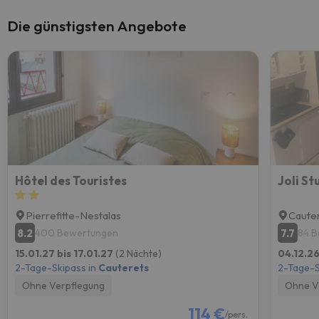
Die günstigsten Angebote
Hôtel des Touristes
Joli S
Pierrefitte-Nestalas
Caute
8.2
7.7
400 Bewertungen
84 
15.01.27 bis 17.01.27
(2 Nächte)
04.12.26
2-Tage-Skipass in
Cauterets
2-Tage-S
Ohne Verpflegung
Ohne V
114 €
/pers.