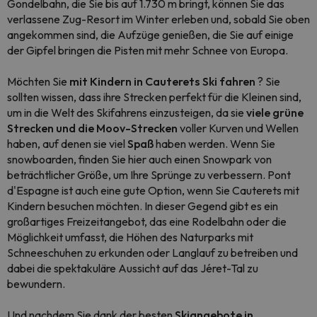
Gondelbahn, die Sie bis auf 1.730 m bringt, können Sie das
verlassene Zug-Resort im Winter erleben und, sobald Sie oben
angekommen sind, die Aufzüge genießen, die Sie auf einige
der Gipfel bringen die Pisten mit mehr Schnee von Europa.
Möchten Sie
mit Kindern in Cauterets Ski fahren
? Sie
sollten wissen, dass ihre Strecken perfekt für die Kleinen sind,
um in die Welt des Skifahrens einzusteigen, da sie
viele grüne
Strecken und die Moov-Strecken
voller Kurven und Wellen
haben, auf denen sie viel
Spaß
haben werden. Wenn Sie
snowboarden, finden Sie hier auch einen Snowpark von
beträchtlicher Größe, um Ihre Sprünge zu verbessern. Pont
d'Espagne ist auch eine gute Option, wenn Sie Cauterets mit
Kindern besuchen möchten. In dieser Gegend gibt es ein
großartiges Freizeitangebot, das eine Rodelbahn oder die
Möglichkeit umfasst, die Höhen des Naturparks mit
Schneeschuhen zu erkunden oder Langlauf zu betreiben und
dabei die spektakuläre Aussicht auf das Jéret-Tal zu
bewundern.
Und nachdem Sie dank der besten
Skiangebote in