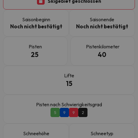
Skigebiet geschlossen
Saisonbeginn
Saisonende
Noch nicht bestätigt
Noch nicht bestätigt
Pisten
Pistenkilometer
25
40
Lifte
15
Pisten nach Schwierigkeitsgrad
5
9
9
2
Schneehöhe
Schneetyp