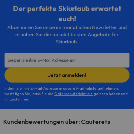
Der perfekte Skiurlaub erwartet
euch!
Abonnieren Sie unseren monatlichen Newsletter und
erhalten Sie die absolut besten Angebote für
Skiurlaub.
Geben sie ihre E-Mail Adresse ein
Jetzt anmelden!
Indem Sie Ihre E-Mail-Adresse in unsere Mailingliste aufnehmen,
bestätigen Sie, dass Sie die
Datenschutzrichtlinie
gelesen haben und
ihr zustimmen.
Kundenbewertungen über: Cauterets