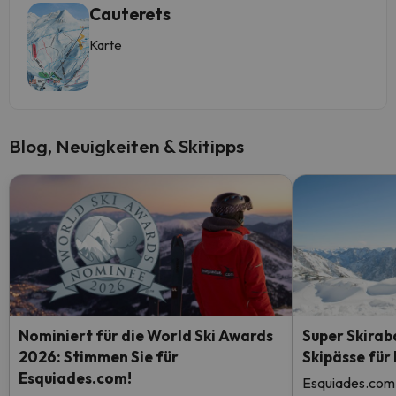
Cauterets
Karte
Blog, Neuigkeiten & Skitipps
Nominiert für die World Ski Awards
Super Skirab
2026: Stimmen Sie für
Skipässe für
Esquiades.com!
Esquiades.com 