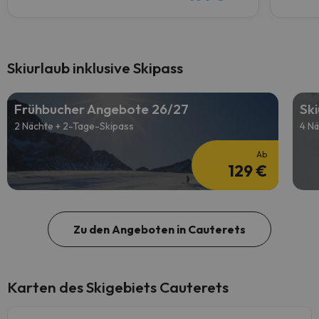
Skiurlaub inklusive Skipass
Frühbucher Angebote 26/27
Sk
2 Nächte + 2-Tage-Skipass
4 Nä
Ab
129 €
Zu den Angeboten in Cauterets
Karten des Skigebiets Cauterets