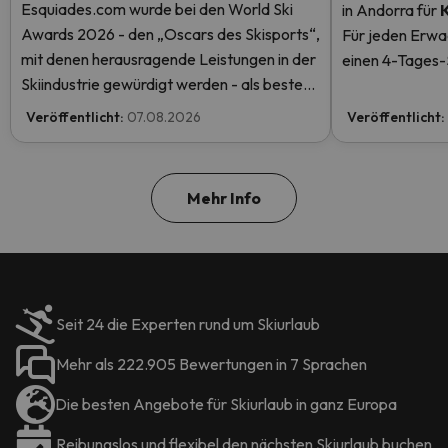
Esquiades.com wurde bei den World Ski
in Andorra
für
Awards 2026 - den „Oscars des Skisports“,
Für jeden Erwa
mit denen herausragende Leistungen in der
einen 4-Tages-S
Skiindustrie gewürdigt werden - als bester
einen kostenlos
Skiurlaubveranstalter der Welt nominiert.
mehr.
Veröffentlicht:
07.08.2026
Veröffentlicht:
Stimmen Sie jetzt ab und helfen Sie uns, den
ersten Platz zu erreichen!
Mehr Info
Seit 24 die Experten rund um Skiurlaub
Mehr als 222.905 Bewertungen in 7 Sprachen
Die besten Angebote für Skiurlaub in ganz Europa
Reibungslos und flexibel den nächsten Skiurlaub buchen