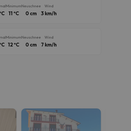
mal
Minimum
Neuschnee
Wind
ºC
11 ºC
0 cm
3 km/h
mal
Minimum
Neuschnee
Wind
ºC
12 ºC
0 cm
7 km/h