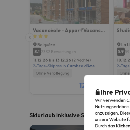
Vacancéole - Appart'Vacances Pyrénées 2000
Bolquère
La L
8.1
5.9
2332 Bewertungen
59
11.12.26 bis 13.12.26
(2 Nächte)
18.12.
2-Tage-Skipass in
Cambre d'Aze
2-Tage
Ohne Verpflegung
Ohne 
126 €
/pers.
Ihre Priv
Wir verwenden Coo
Nutzungserlebnis 
anzuzeigen. Diese
Skiurlaub inklusive Skipass
unsere Website fü
Durch das Klicken