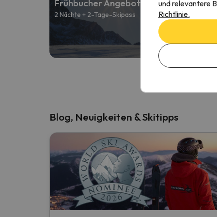
Frühbucher Angebote 26/27
und relevantere B
Richtlinie.
2 Nächte + 2-Tage-Skipass
A
131 
Blog, Neuigkeiten & Skitipps