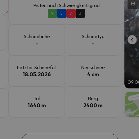
Pisten nach Schwierigkeitsgrad
9
5
7
3
erirrt. Sobald er seinen Kompass gefunden hat, wird er zurück sein.
Schneehöhe
Schneetyp
-
-
Letzter Schneefall
Neuschnee
18.05.2026
4 cm
09.0
Tal
Berg
1640 m
2400 m