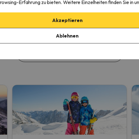
Skiwochen
S
rowsing-Erfahrung zu bieten. Weitere Einzelheiten finden Sie in u
7 Nächte + 6 Tage Skipass
2
Akzeptieren
b
Ab
€
390 €
Ablehnen
Zu den Angeboten in Cambre d'Aze