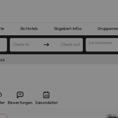
te
Ski Hotels
Skigebiet-Infos
Gruppenre
2 erwachsene
Check-In
Check-out
Aze
ter
Bewertungen
Saisondaten
ie Ihrer Suche entsprechen. Versuchen Sie, das Ziel zu ändern.