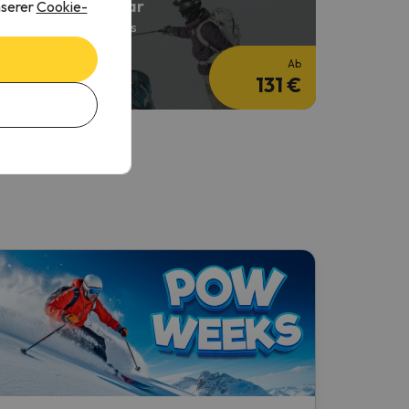
kiurlaub im Januar
nserer
Cookie-
 Nächte + 2 Tage Skipass
Ab
131 €