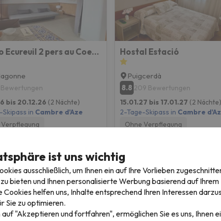
Studio Ecureuil 2 pers au Coeur de la Montagne
Hostal Estació
lagonne
Puigcerdà
8.8
 Bewertungen
209 Bewertungen
26 bis 20.12.26
(2 Nächte)
15.01.27 bis 17.01.27
(2 Nächte
-Skipass in
Cambre d'Aze
2-Tage-Skipass in
Cambre d'A
Verpflegung
Ohne Verpflegung
151 €
152 
/pers.
atsphäre ist uns wichtig
kies ausschließlich, um Ihnen ein auf Ihre Vorlieben zugeschnitte
zu bieten und Ihnen personalisierte Werbung basierend auf Ihrem P
 Cookies helfen uns, Inhalte entsprechend Ihren Interessen darzus
r Sie zu optimieren.
 auf "Akzeptieren und fortfahren", ermöglichen Sie es uns, Ihnen ei