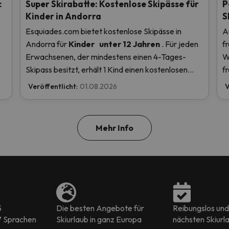
:
Super Skirabatte: Kostenlose Skipässe für
P
Kinder in Andorra
S
Esquiades.com bietet kostenlose Skipässe in
A
Andorra
für
Kinder
unter 12 Jahren
. Für jeden
f
Erwachsenen, der mindestens einen 4-Tages-
W
Skipass besitzt, erhält 1 Kind einen kostenlosen
f
en
Skipass! Lesen Sie hier mehr.
Veröffentlicht:
01.08.2026
V
u
Mehr Info
5
Die besten Angebote für
Reibungslos und 
7 Sprachen
Skiurlaub in ganz Europa
nächsten Skiurl