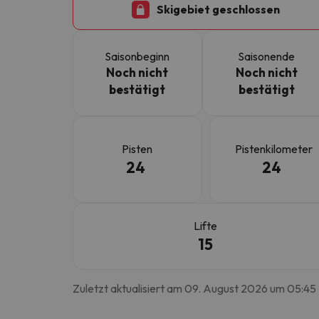
Skigebiet geschlossen
Es sieht so aus, als hätte sich unser Sucher v
Saisonbeginn
Saisonende
Noch nicht
Noch nicht
bestätigt
bestätigt
Pisten
Pistenkilometer
24
24
Lifte
15
Zuletzt aktualisiert am 09. August 2026 um 05:45