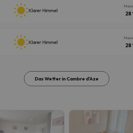
Maxi
Klarer Himmel
28 
Maxi
Klarer Himmel
28 
Das Wetter in Cambre d'Aze