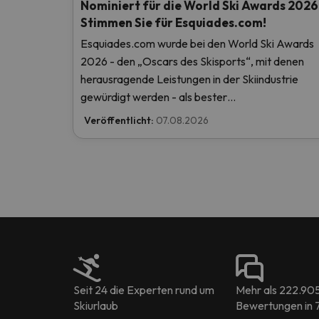
Nominiert für die World Ski Awards 2026
Stimmen Sie für Esquiades.com!
Esquiades.com wurde bei den World Ski Awards
2026 - den „Oscars des Skisports“, mit denen
herausragende Leistungen in der Skiindustrie
gewürdigt werden - als bester
Skiurlaubveranstalter der Welt nominiert. Stimm
Veröffentlicht:
07.08.2026
Sie jetzt ab und helfen Sie uns, den ersten Platz z
erreichen!
Seit 24 die Experten rund um
Mehr als 222.90
Skiurlaub
Bewertungen in 