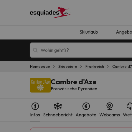
Skiurlaub
Angebo
Homepage
Skigebiete
Frankreich
Cambre d'
Skiurlaub
Berghotels
Cambre d'Aze
Französische Pyrenäen
Infos
Schneebericht
Angebote
Webcams
Wet
Oops, wir haben keine Ergebnisse gefunden, d