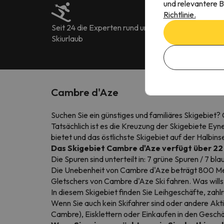
und relevantere B
Richtlinie.
Seit 24 die Experten rund um
Mehr als 222.90
Skiurlaub
Bewertungen in 
Cambre d'Aze
Suchen Sie ein günstiges und familiäres Skigebiet?
Tatsächlich ist es die Kreuzung der Skigebiete Ey
bietet und das östlichste Skigebiet auf der Halbinsel
Das Skigebiet Cambre d'Aze verfügt über 22
Die Spuren sind unterteilt in: 7 grüne Spuren / 7 bl
Die Unebenheit von Cambre d'Aze beträgt 800 Met
Gletschers von Cambre d'Aze Ski fahren. Was will
In diesem Skigebiet finden Sie Leihgeschäfte, zahl
Wenn Sie auch kein Skifahrer sind oder andere A
Cambre), Eisklettern oder
Einkaufen
in den Geschäf