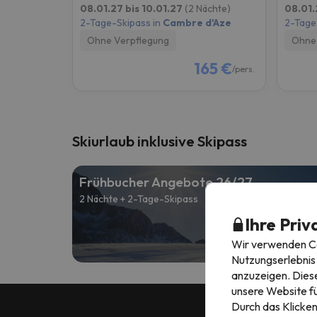
08.01.27 bis 10.01.27
(2 Nächte)
08.01.
2-Tage-Skipass in
Cambre d'Aze
2-Tage
Ohne Verpflegung
Ohne 
165 €
/pers.
Skiurlaub inklusive Skipass
Frühbucher Angebote 26/27
2 Nächte + 2-Tage-Skipass
Ihre Priv
A
131 
Wir verwenden Coo
Nutzungserlebnis 
anzuzeigen. Diese
unsere Website fü
Durch das Klicken