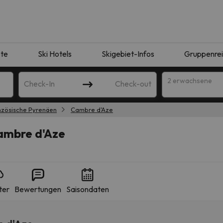
te
Ski Hotels
Skigebiet-Infos
Gruppenre
2 erwachsene
Check-In
Check-out
nzösische Pyrenäen
Cambre d'Aze
Cambre d'Aze
ter
Bewertungen
Saisondaten
ie Ihrer Suche entsprechen. Versuchen Sie, das Ziel zu ändern.