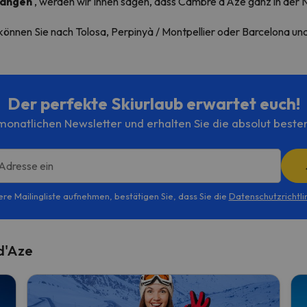
langen
, werden wir Ihnen sagen, dass Cambre d'Aze ganz in der N
önnen Sie nach Tolosa, Perpinyà / Montpellier oder Barcelona u
Der perfekte Skiurlaub erwartet euch!
onatlichen Newsletter und erhalten Sie die absolut beste
 Adresse ein
ere Mailingliste aufnehmen, bestätigen Sie, dass Sie die
Datenschutzrichtli
d'Aze