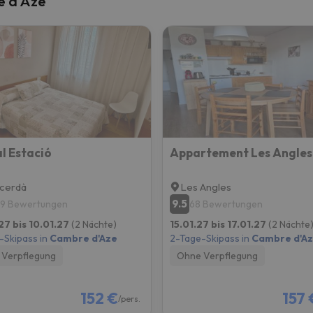
e d'Aze
erirrt. Sobald er seinen Kompass gefunden hat, wird er zurück sein.
l Estació
cerdà
Les Angles
9.5
9 Bewertungen
68 Bewertungen
27 bis 10.01.27
(2 Nächte)
15.01.27 bis 17.01.27
(2 Nächte
-Skipass in
Cambre d'Aze
2-Tage-Skipass in
Cambre d'A
Verpflegung
Ohne Verpflegung
152 €
157 
/pers.