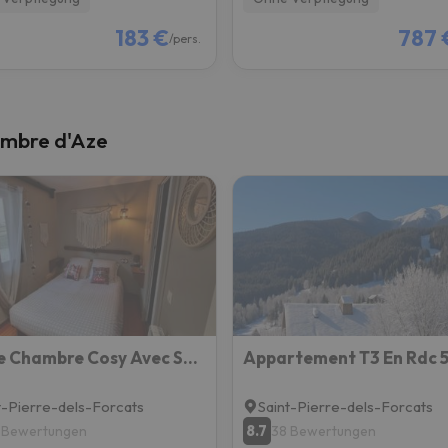
183 €
787 
/pers.
ambre d'Aze
Petite Chambre Cosy Avec Salle De Bain Privative
t-Pierre-dels-Forcats
Saint-Pierre-dels-Forcats
8.7
 Bewertungen
38 Bewertungen