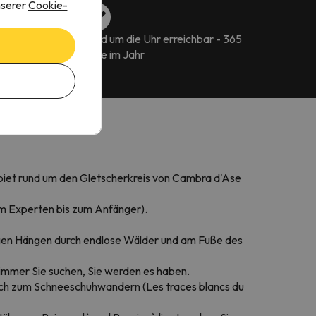
nserer
Cookie-
flexibel den
Rund um die Uhr erreichbar - 365
aub buchen
Tage im Jahr
ebiet rund um den Gletscherkreis von Cambra d'Ase
vom Experten bis zum Anfänger).
gen Hängen durch endlose Wälder und am Fuße des
 immer Sie suchen, Sie werden es haben.
ich zum Schneeschuhwandern (Les traces blancs du