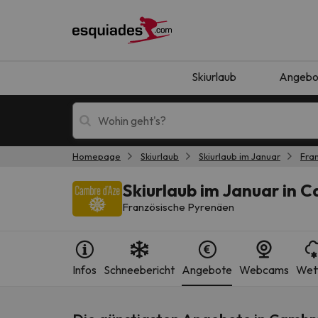
Skiurlaub
Angebo
Homepage
Skiurlaub
Skiurlaub im Januar
Fra
Skiurlaub
Berghotels
Skiurlaub im Januar in 
Französische Pyrenäen
Infos
Schneebericht
Angebote
Webcams
Wet
Oops, wir haben keine Ergebnisse gefunden, d