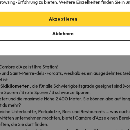
rowsing-Erfahrung zu bieten. Weitere Einzelheiten finden Sie in u
5
Die besten Angebote für
Reibungslos und 
Akzeptieren
7 Sprachen
Skiurlaub in ganz Europa
nächsten Skiurl
Ablehnen
Cambre d'Aze ist Ihre Station!
ne und Saint-Pierre-dels-Forcats, weshalb es ein ausgedehntes G
 ist.
 Skikilometer
, die für alle Schwierigkeitsgrade geeignet sind (
aue Spuren / 8 rote Spuren / 3 schwarze Spuren.
er und die maximale Höhe 2.400 Meter. Sie können also auf lan
st du mehr?
reiche Unterkünfte, Parkplätze, Bars und Restaurants ... was auch
ktivitäten unternehmen möchten, bietet Cambre d'Azze einen Bere
ten, die Sie dort finden.