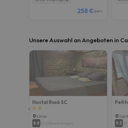
258 €
/pers.
Unsere Auswahl an Angeboten in C
Hostal Rusó SC
Llívia
Sain
8.8
9.3
502 Bewertungen
45