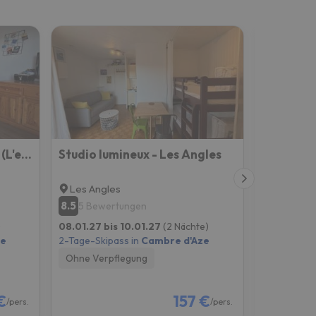
Appartement Les Angles (L'esquirol)
Studio lumineux - Les Angles
Aigua Ne
Les Angles
Les Angl
8.5
5 Bewertungen
Neu bei Es
)
08.01.27 bis 10.01.27
(2 Nächte)
15.01.27 bi
ze
2-Tage-Skipass in
Cambre d'Aze
2-Tage-Skip
Ohne Verpflegung
Ohne Verp
€
157 €
/pers.
/pers.