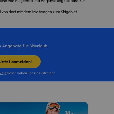
ähe von Puigcerdà und Perpinyà liegt, sodass Sie
nd von dort mit dem Mietwagen zum Skigebiet
n Angebote für Skiurlaub.
Jetzt anmelden!
nie
gelesen haben und ihr zustimmen.