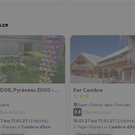
Aze
LE LODGE, Pyrénées 2000 - Jardin, très calme, espace rangement
Ker Cambre
uère
Saint-Pierre-dels-Forcats
9.8
 Bewertungen
11 Bewertungen
27 bis 17.01.27
(2 Nächte)
15.01.27 bis 17.01.27
(2 Nächte
-Skipass in
Cambre d'Aze
2-Tage-Skipass in
Cambre d'A
Verpflegung
Ohne Verpflegung