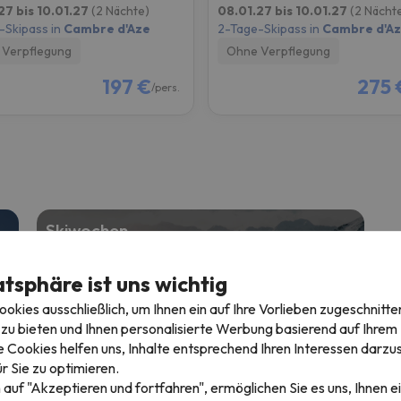
27 bis 10.01.27
(2 Nächte)
08.01.27 bis 10.01.27
(2 Nächt
-Skipass in
Cambre d'Aze
2-Tage-Skipass in
Cambre d'A
Verpflegung
Ohne Verpflegung
197 €
275 
/pers.
Skiwochen
7 Nächte + 6 Tage Skipass
atsphäre ist uns wichtig
b
Ab
€
390 €
kies ausschließlich, um Ihnen ein auf Ihre Vorlieben zugeschnitte
zu bieten und Ihnen personalisierte Werbung basierend auf Ihrem P
 Cookies helfen uns, Inhalte entsprechend Ihren Interessen darzus
r Sie zu optimieren.
 auf "Akzeptieren und fortfahren", ermöglichen Sie es uns, Ihnen ei