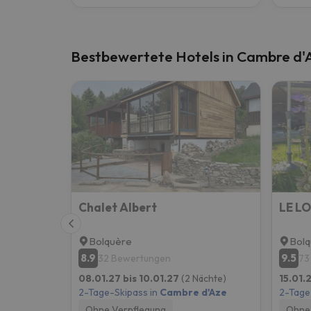
Bestbewertete Hotels in Cambre d'
Chalet Albert
Bolquère
Bolq
8.9
9.5
32 Bewertungen
73
08.01.27 bis 10.01.27
(2 Nächte)
15.01.
2-Tage-Skipass in
Cambre d'Aze
2-Tage
Ohne Verpflegung
Ohne 