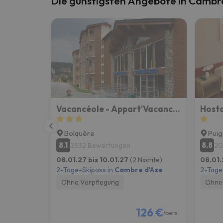
Die günstigsten Angebote in Cambr
Es sieht so aus, als hätte sich unser Sucher v
Vacancéole - Appart'Vacances Pyrénées 2000
Hosta
Bolquère
Puig
8.1
8.8
2332 Bewertungen
20
08.01.27 bis 10.01.27
(2 Nächte)
08.01.
2-Tage-Skipass in
Cambre d'Aze
2-Tage
Ohne Verpflegung
Ohne 
126 €
/pers.