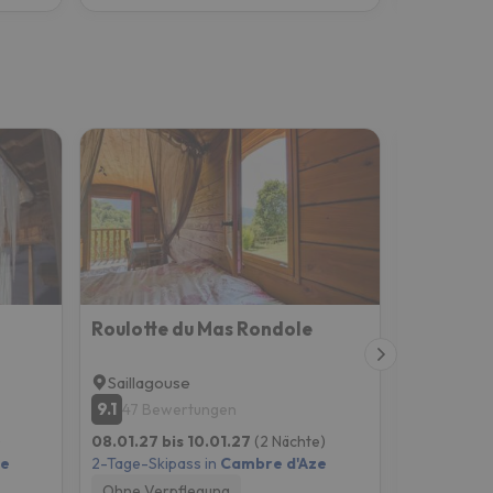
Roulotte du Mas Rondole
La Choue
Saillagouse
Bolquèr
9.1
8.9
47 Bewertungen
82 Bew
)
08.01.27 bis 10.01.27
(2 Nächte)
08.01.27 b
ze
2-Tage-Skipass in
Cambre d'Aze
2-Tage-Skip
Ohne Verpflegung
Ohne Verp