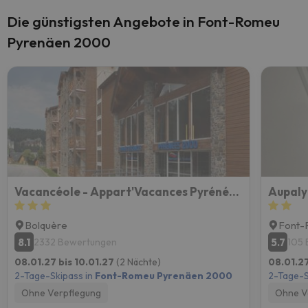
Die günstigsten Angebote in Font-Romeu
Pyrenäen 2000
Vacancéole - Appart'Vacances Pyrénées 2000
Aupaly
Bolquère
Font-
8.1
5.7
2332 Bewertungen
105
08.01.27 bis 10.01.27
(2 Nächte)
08.01.27
2-Tage-Skipass in
Font-Romeu Pyrenäen 2000
2-Tage-S
Ohne Verpflegung
Ohne V