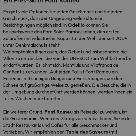
Ein
Près-Ski
in Font Romeu
Es gibt viele Optionen für jeden Geschmack und für jeden
Geschmack, da in der Umgebung viele kulturelle
Besichtigungen möglich sind. In
Odeillo
können Sie
beispielsweise den Forn Solar Parabol sehen, den ersten
Solarofen mit industrieller Kapazität der Welt, der seit 2009
unter Denkmalschutz steht.
Wir empfehlen Ihnen auch, das Gebiet und insbesondere die
Villen zu entdecken, die von der UNESCO zum Weltkulturerbe
erklärt wurden. Es lohnt sich, Montlluís und Vilafranca de
Conflent zu erkunden. Auf jeden Fall ist Font Romeu ein
Ferienort mit sonnigen Hängen und Einrichtungen, um den
Schnee auf großartige Weise zu genießen. Die Besuche, die in
der Umgebung durchgeführt werden können, werden Ihnen ein
tolles Wochenende bereiten.
Ein weiterer Grund,
Font Romeu
als Reiseziel zu wählen, ist
die Gastronomie. Wenn der Skitag vorüber ist, finden Sie in der
Stadt Restaurants und Cafés für alle Geschmäcker und
Vorlieben. Wir empfehlen den
Table des Saveurs
(mit