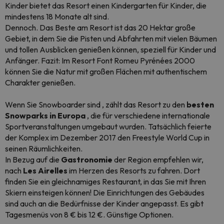
Kinder bietet das Resort einen Kindergarten für Kinder, die
mindestens 18 Monate alt sind.
Dennoch. Das Beste am Resort ist das 20 Hektar große
Gebiet, in dem Sie die Pisten und Abfahrten mit vielen Bäumen
und tollen Ausblicken genießen können, speziell für Kinder und
Anfänger. Fazit: Im Resort Font Romeu Pyrénées 2000
können Sie die Natur mit großen Flächen mit authentischem
Charakter genießen.
Wenn Sie
Snowboarder sind
, zählt das Resort zu den
besten
Snowparks in Europa
, die für verschiedene internationale
Sportveranstaltungen umgebaut wurden. Tatsächlich feierte
der Komplex im Dezember 2017 den Freestyle World Cup in
seinen Räumlichkeiten.
In Bezug auf die
Gastronomie
der Region empfehlen wir,
nach
Les Airelles
im Herzen des Resorts zu fahren. Dort
finden Sie ein gleichnamiges Restaurant, in das Sie mit Ihren
Skiern einsteigen können! Die Einrichtungen des Gebäudes
sind auch an die Bedürfnisse der Kinder angepasst. Es gibt
Tagesmenüs von 8 € bis 12 €. Günstige Optionen.