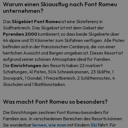
Warum einen Skiausflug nach Font Romeu
unternehmen?
Das
Skigebiet Font Romeu
ist eine Skireferenz in
Südfrankreich. Das Skigebiet ist mit dem Gebiet der
Pyrenäen 2000
kombiniert, so dass beide Skigebiete über
44 alpine und 111 Kilometer zum Skifahren verfügen. Alle Pisten
befinden sich in der französischen Cerdanya, die von einer
herrlichen Aussicht und Bergen umgeben ist. Dieses Resort ist
aufgrund seiner schönen Atmosphäre ideal für Familien.
Die
Einrichtungen
des Resorts haben 22 markiert
Schaltungen, 41 Pisten, 504 Schneekanonen, 23 Skilifte, 1
Snowpark, 1 Gondel, 1 Freizeitbereich, 2 Schlittenrouten, 4
Skischulen und 1 Biathlonstadion.
Was macht Font Romeu so besonders?
Die Einrichtungen zeichnen Font Romeu besonders für
Familien aus. In verschiedenen Bereichen des Resorts können
Sie wunderbar
lernen, wie man
mit Kindern
Ski
fährt. Für