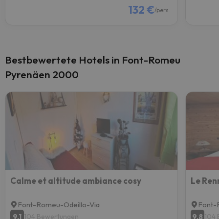
132 €
/pers.
Bestbewertete Hotels in Font-Romeu
Pyrenäen 2000
Calme et altitude ambiance cosy
Le Ren
Font-Romeu-Odeillo-Via
Font-
9.1
9.8
104 Bewertungen
104