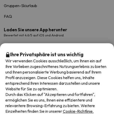
Gruppen-Skiurlaub
FAQ
Laden Sie unsere App herunter
Bewertet mit 4.6/5 auf iOS und Android.
Ihre Privatsphäre ist uns wichtig
Wir verwenden Cookies ausschließlich, um Ihnen ein auf
Ihre Vorlieben zugeschnittenes Nutzungserlebnis zu bieten
und Ihnen personalisierte Werbung basierend auf Ihrem
Profil anzuzeigen. Diese Cookies helfen uns, Inhalte
entsprechend Ihren Interessen darzustellen und unsere
Website für Sie zu optimieren.
Verfügbare Zahlungsarten
Durch das Klicken auf "Akzeptieren und fortfahren",
ermöglichen Sie es uns, Ihnen eine effizientere und
relevantere Browsing-Erfahrung zu bieten. Weitere
Einzelheiten finden Sie in unserer
Cookie-Richtlinie.