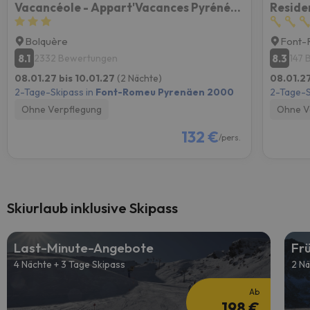
Vacancéole - Appart'Vacances Pyrénées 2000
Reside
Bolquère
Font-
8.1
8.3
2332 Bewertungen
147 
08.01.27 bis 10.01.27
(2 Nächte)
08.01.27
2-Tage-Skipass in
Font-Romeu Pyrenäen 2000
2-Tage-S
Ohne Verpflegung
Ohne V
132 €
/pers.
Skiurlaub inklusive Skipass
Last-Minute-Angebote
Fr
4 Nächte + 3 Tage Skipass
2 Nä
Ab
198 €