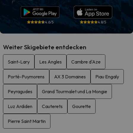
4.6/5
4.8/5
Weiter Skigebiete entdecken
Saint-Lary
Les Angles
Cambre d'Aze
Porté-Puymorens
AX 3 Domaines
Piau Engaly
Peyragudes
Grand Tourmalet und La Mongie
Luz Ardiden
Cauterets
Gourette
Pierre Saint Martin