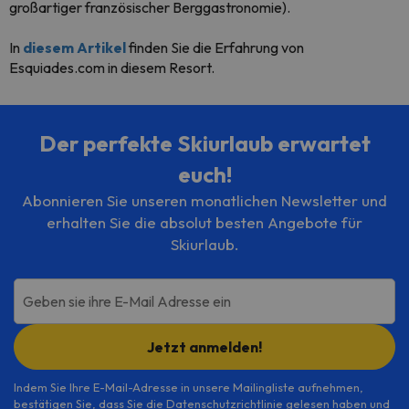
großartiger französischer Berggastronomie).
In
diesem Artikel
finden Sie die Erfahrung von
Esquiades.com in diesem Resort.
Der perfekte Skiurlaub erwartet
euch!
Abonnieren Sie unseren monatlichen Newsletter und
erhalten Sie die absolut besten Angebote für
Skiurlaub.
Geben sie ihre E-Mail Adresse ein
Jetzt anmelden!
Indem Sie Ihre E-Mail-Adresse in unsere Mailingliste aufnehmen,
bestätigen Sie, dass Sie die
Datenschutzrichtlinie
gelesen haben und