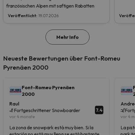
französischen Alpen mit saftigen Rabatten
Veröffentlicht:
19.07.2026
Veröffe
Mehr Info
Neueste Bewertungen über Font-Romeu
Pyrenäen 2000
Font-Romeu Pyrenäen
2000
Raul
Andre
7.4
Fortgeschrittener Snowboarder
Fort
vor 4 monate
vor 4 
La zona de snowpark está muy bien. Si la
La pist
estación no está muy llena se está bastante
park t