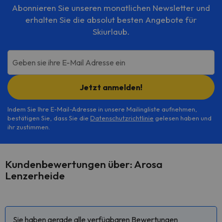
Abonnieren Sie unseren monatlichen Newsletter und
erhalten Sie die absolut besten Angebote für
Skiurlaub.
Geben sie ihre E-Mail Adresse ein
Jetzt anmelden!
Indem Sie Ihre E-Mail-Adresse in unsere Mailingliste aufnehmen,
bestätigen Sie, dass Sie die
Datenschutzrichtlinie
gelesen haben und
ihr zustimmen.
Kundenbewertungen über: Arosa
Lenzerheide
Sie haben gerade alle verfügbaren Bewertungen