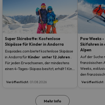
Super Skirabatte: Kostenlose
Pow Weeks - 
Skipässe für Kinder in Andorra
Skifahren in
Alpen
Esquiades.com bietet kostenlose Skipässe
Auf der Suche 
in Andorra
für
Kinder
unter 12 Jahren
.
französischen 
Für jeden Erwachsenen, der mindestens
Weeks, exklusiv
einen 4-Tages-Skipass besitzt, erhält 1 Kind
den französisch
einen kostenlosen Skipass! Lesen Sie hier
Rabatten
mehr.
Veröffentlicht:
01.08.2026
Veröffentlicht:
Mehr Info