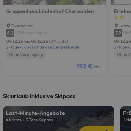
Gruppenhaus Lindenhof Churwalden
Erleba
Churwalden
Lenze
8.2
7.9
475 Bewertungen
316 
04.12.26 bis 06.12.26
(2 Nächte)
04.12.26
2-Tage-Skipass in
Arosa Lenzerheide
2-Tage-S
Ohne Verpflegung
Ohne V
192 €
/pers.
Skiurlaub inklusive Skipass
Last-Minute-Angebote
Fr
4 Nächte + 3 Tage Skipass
2 Nä