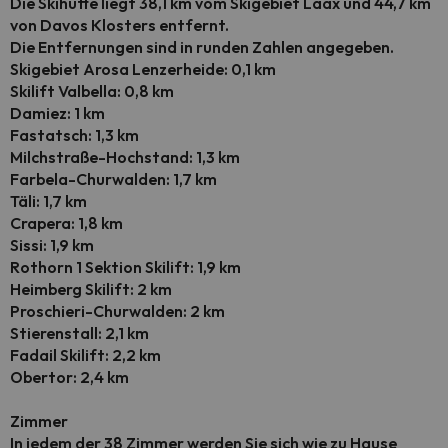
Die Skihütte liegt 38,1 km vom Skigebiet Laax und 44,7 km
von Davos Klosters entfernt.
Die Entfernungen sind in runden Zahlen angegeben.
Skigebiet Arosa Lenzerheide: 0,1 km
Skilift Valbella: 0,8 km
Damiez: 1 km
Fastatsch: 1,3 km
Milchstraße-Hochstand: 1,3 km
Farbela-Churwalden: 1,7 km
Täli: 1,7 km
Crapera: 1,8 km
Sissi: 1,9 km
Rothorn 1 Sektion Skilift: 1,9 km
Heimberg Skilift: 2 km
Proschieri-Churwalden: 2 km
Stierenstall: 2,1 km
Fadail Skilift: 2,2 km
Obertor: 2,4 km
Zimmer
In jedem der 38 Zimmer werden Sie sich wie zu Hause