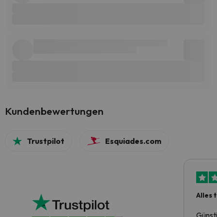
Kundenbewertungen
Trustpilot
Esquiades.com
Alles 
Günst