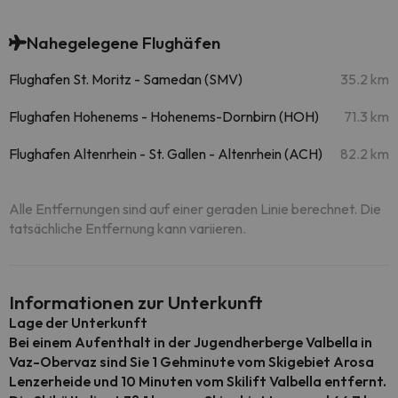
Nahegelegene Flughäfen
Flughafen St. Moritz - Samedan (SMV)
35.2 km
Flughafen Hohenems - Hohenems-Dornbirn (HOH)
71.3 km
Flughafen Altenrhein - St. Gallen - Altenrhein (ACH)
82.2 km
Alle Entfernungen sind auf einer geraden Linie berechnet. Die
tatsächliche Entfernung kann variieren.
Informationen zur Unterkunft
Lage der Unterkunft
Bei einem Aufenthalt in der Jugendherberge Valbella in
Vaz-Obervaz sind Sie 1 Gehminute vom Skigebiet Arosa
Lenzerheide und 10 Minuten vom Skilift Valbella entfernt.