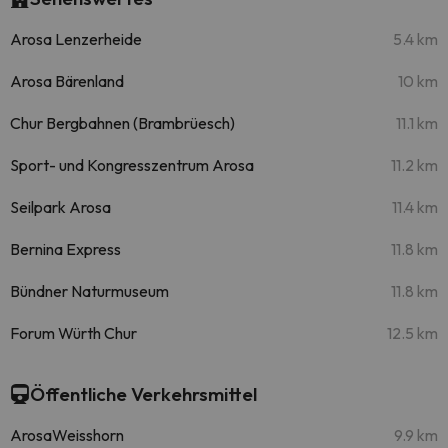
Arosa Lenzerheide
5.4 km
Arosa Bärenland
10 km
Chur Bergbahnen (Brambrüesch)
11.1 km
Sport- und Kongresszentrum Arosa
11.2 km
Seilpark Arosa
11.4 km
Bernina Express
11.8 km
Bündner Naturmuseum
11.8 km
Forum Würth Chur
12.5 km
Öffentliche Verkehrsmittel
ArosaWeisshorn
9.9 km