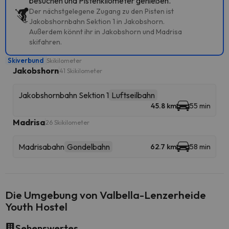
besuchen und Pistenkilometer genießen.
Der nächstgelegene Zugang zu den Pisten ist
Jakobshornbahn Sektion 1 in Jakobshorn.
Außerdem könnt ihr in Jakobshorn und Madrisa
skifahren.
Skiverbund
Skikilometer
Jakobshorn
41 Skikilometer
Jakobshornbahn Sektion 1
Luftseilbahn
45.8 km
55 min
Madrisa
26 Skikilometer
Madrisabahn
Gondelbahn
62.7 km
58 min
Die Umgebung von Valbella-Lenzerheide
Youth Hostel
Sehenswertes