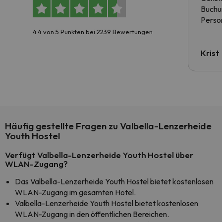
Buchun
Person
4.4 von 5 Punkten bei 2239 Bewertungen
Krist
Häufig gestellte Fragen zu Valbella-Lenzerheide
Youth Hostel
Verfügt Valbella-Lenzerheide Youth Hostel über
WLAN-Zugang?
Das Valbella-Lenzerheide Youth Hostel bietet kostenlosen
WLAN-Zugang im gesamten Hotel.
Valbella-Lenzerheide Youth Hostel bietet kostenlosen
WLAN-Zugang in den öffentlichen Bereichen.