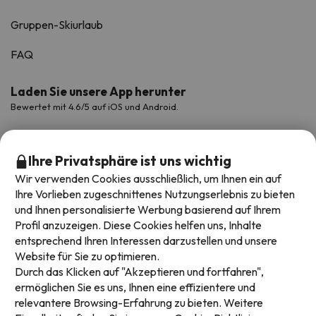
Gruppen-Skiurlaub
FAQ
Laden Sie unsere App herunter
Bewertet mit 4.6/5 auf iOS und Android.
Ihre Privatsphäre ist uns wichtig
Wir verwenden Cookies ausschließlich, um Ihnen ein auf
Ihre Vorlieben zugeschnittenes Nutzungserlebnis zu bieten
und Ihnen personalisierte Werbung basierend auf Ihrem
Profil anzuzeigen. Diese Cookies helfen uns, Inhalte
entsprechend Ihren Interessen darzustellen und unsere
Website für Sie zu optimieren.
Verfügbare Zahlungsarten
Durch das Klicken auf "Akzeptieren und fortfahren",
ermöglichen Sie es uns, Ihnen eine effizientere und
relevantere Browsing-Erfahrung zu bieten. Weitere