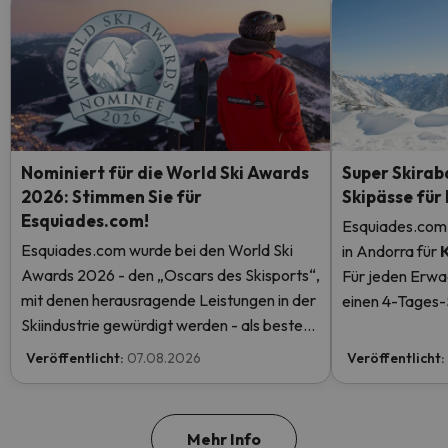
Nominiert für die World Ski Awards
Super Skirab
2026: Stimmen Sie für
Skipässe für
Esquiades.com!
Esquiades.com 
Esquiades.com wurde bei den World Ski
in Andorra
für
Awards 2026 - den „Oscars des Skisports“,
Für jeden Erwa
mit denen herausragende Leistungen in der
einen 4-Tages-S
Skiindustrie gewürdigt werden - als bester
einen kostenlos
Skiurlaubveranstalter der Welt nominiert.
mehr.
Veröffentlicht:
07.08.2026
Veröffentlicht:
Stimmen Sie jetzt ab und helfen Sie uns, den
ersten Platz zu erreichen!
Mehr Info