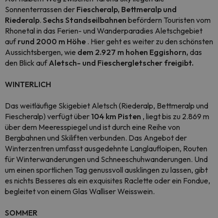
Sonnenterrassen der
Fiescheralp, Bettmeralp und
Riederalp
.
Sechs Standseilbahnen
befördern Touristen vom
Rhonetal in das Ferien- und Wanderparadies Aletschgebiet
auf
rund 2000 m Höhe
. Hier geht es weiter zu den schönsten
Aussichtsbergen, wie
dem 2.927 m hohen Eggishorn,
das
den Blick auf
Aletsch- und Fieschergletscher freigibt.
WINTERLICH
Das weitläufige Skigebiet Aletsch (Riederalp, Bettmeralp und
Fiescheralp) verfügt über
104 km Pisten
, liegt bis zu 2.869 m
über dem Meeresspiegel und ist durch eine Reihe von
Bergbahnen und Skiliften verbunden. Das Angebot der
Winterzentren umfasst ausgedehnte Langlaufloipen, Routen
für Winterwanderungen und Schneeschuhwanderungen. Und
um einen sportlichen Tag genussvoll ausklingen zu lassen, gibt
es nichts Besseres als ein exquisites Raclette oder ein Fondue,
begleitet von einem Glas Walliser Weisswein.
SOMMER