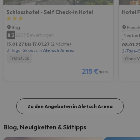
Schlosshotel - Self Check-In Hotel
Hotel 
Brig
Fiesc
8.3
2209 Bewertungen
Neu bei 
15.01.27 bis 17.01.27
(2 Nächte)
08.01.27
2-Tage-Skipass in
Aletsch Arena
2-Tage-S
Frühstück
Ohne V
215 €
/pers.
Zu den Angeboten in Aletsch Arena
Blog, Neuigkeiten & Skitipps