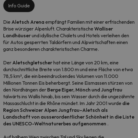
Info Guide
Die
Aletsch Arena
empfängt Familien mit einer erfrischenden
Brise würziger Alpenluft. Charakteristische
Walliser
Landhäuser
und idyllische Chalets und Hotels verleihen den
für Autos gesperrten Taldörfern und Alpwirtschaften einen
ganz besonderen charakteristischen Charme.
Der
Aletschgletscher
hat eine Länge von 20 km, eine
durchschnittliche Breite von 1.800 m und eine Fläche von etwa
78,5 km², die ein beeindruckendes Volumen von 11.000
Millionen Tonnen Eis beherbergt. Seine Eismassen stürzen von
den Nordhängen der
Berge Eiger, Mönch und Jungfrau
talwärts ins Wallis hinab, bis sein Wasser durch die ungezähmte
Massaschlucht in die Rhône mündet. Im Jahr 2001 wurde
die
Region Schweizer Alpen Jungfrau–Aletsch als
Landschaft von ausserordentlicher Schönheit in die Liste
des UNESCO-Weltnaturerbes aufgenommen
.
Auf halbem Weg zwischen Tal und Sky liegen die