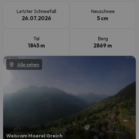
Letzter Schneefall
Neuschnee
26.07.2026
5 cm
Tal
Berg
1845 m
2869 m
Alle sehen
Webcam Moerel Greich