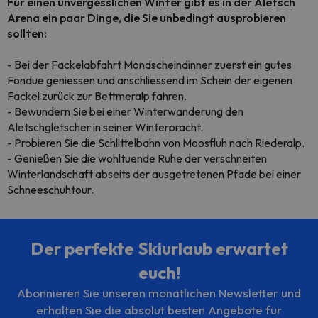
Für einen unvergesslichen Winter gibt es in der Aletsch
Arena ein paar Dinge, die Sie unbedingt ausprobieren
sollten:
- Bei der Fackelabfahrt Mondscheindinner zuerst ein gutes
Fondue geniessen und anschliessend im Schein der eigenen
Fackel zurück zur Bettmeralp fahren.
- Bewundern Sie bei einer Winterwanderung den
Aletschgletscher in seiner Winterpracht.
- Probieren Sie die Schlittelbahn von Moosfluh nach Riederalp.
- Genießen Sie die wohltuende Ruhe der verschneiten
Winterlandschaft abseits der ausgetretenen Pfade bei einer
Schneeschuhtour.
Der perfekte Skiurlaub erwartet
euch!
Abonnieren Sie unseren monatlichen Newsletter und
erhalten Sie die absolut besten Angebote für