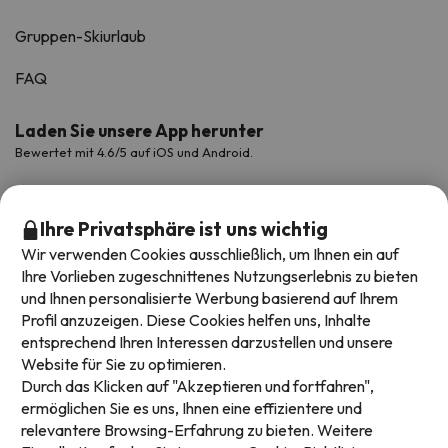
Gruppen-Skiurlaub
FAQ
Laden Sie unsere App herunter
Bewertet mit 4.6/5 auf iOS und Android.
Ihre Privatsphäre ist uns wichtig
Wir verwenden Cookies ausschließlich, um Ihnen ein auf
Ihre Vorlieben zugeschnittenes Nutzungserlebnis zu bieten
und Ihnen personalisierte Werbung basierend auf Ihrem
Profil anzuzeigen. Diese Cookies helfen uns, Inhalte
entsprechend Ihren Interessen darzustellen und unsere
Website für Sie zu optimieren.
Verfügbare Zahlungsarten
Durch das Klicken auf "Akzeptieren und fortfahren",
ermöglichen Sie es uns, Ihnen eine effizientere und
relevantere Browsing-Erfahrung zu bieten. Weitere