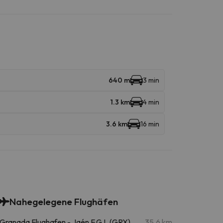
640 m
3 min
1.3 km
4 min
3.6 km
16 min
Nahegelegene Flughäfen
Granada Flughafen - Jaén F.G.L (GRX)
35.6 km