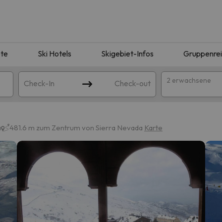
te
Ski Hotels
Skigebiet-Infos
Gruppenre
2 erwachsene
Check-In
Check-out
a
481.6 m zum Zentrum von Sierra Nevada
Karte
ie Ihrer Suche entsprechen. Versuchen Sie, das Ziel zu ändern.