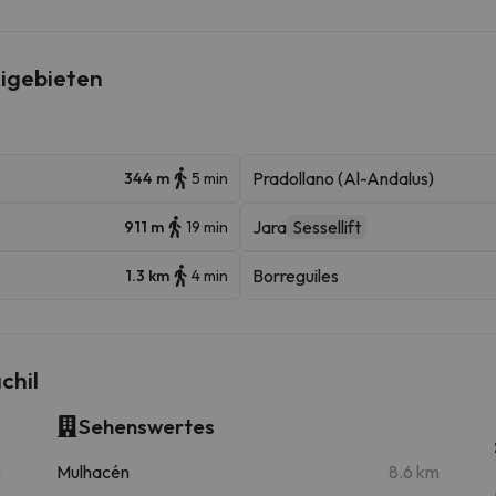
igebieten
Pradollano (Al-Andalus)
344 m
5 min
Jara
Sessellift
911 m
19 min
Borreguiles
1.3 km
4 min
chil
Sehenswertes
m
Mulhacén
8.6 km