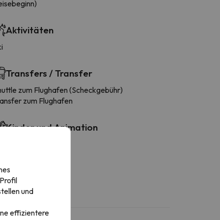
eisebeginn)
Aktivitäten
i
Transfers / Transfer
huttle zum Flughafen (Scheckgebühr)
ransfer zum Flughafen
Kinder und Animation
ive-Unterhaltung
nes
rofil
tellen und
ne effizientere