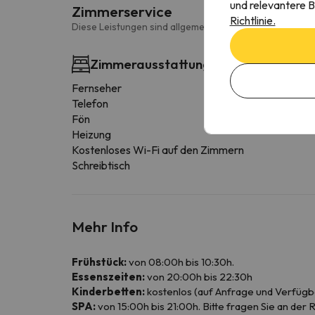
und relevantere B
Zimmerservice
Richtlinie.
Diese Leistungen sind allgemein und können je nach Zi
Zimmerausstattung
Fernseher
Telefon
Fön
Heizung
Kostenloses Wi-Fi auf den Zimmern
Schreibtisch
Mehr Info
Frühstück:
von 08:00h bis 10:30h.
Essenszeiten:
von 20:00h bis 22:30h
Kinderbetten:
kostenlos (auf Anfrage und Verfügba
SPA:
von 15:00h bis 21:00h. Bitte fragen Sie an de