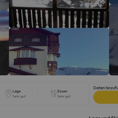
erirrt. Sobald er seinen Kompass gefunden hat, wird er zurück sein.
Daten hinzufü
Lage
Essen
Sehr gut
Sehr gut
Lage und Ski