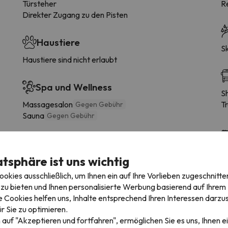
Türsteher
R
Direkter Zugang zu den Pisten
Haustiere
Sk
Haustiere sind nicht erlaubt
Spa und Wellness
S
Massagesalon
T
Gegen Gebühr
Sauna
Gegen Gebühr
Einrichtungen
L
atsphäre ist uns wichtig
Balkon
Billardtisch
Gegen Gebühr
kies ausschließlich, um Ihnen ein auf Ihre Vorlieben zugeschnitte
Zona de Juegos
zu bieten und Ihnen personalisierte Werbung basierend auf Ihrem P
Solarium
 Cookies helfen uns, Inhalte entsprechend Ihren Interessen darzus
r Sie zu optimieren.
 auf "Akzeptieren und fortfahren", ermöglichen Sie es uns, Ihnen ei