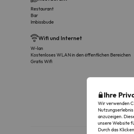
Restaurant
Bar
Imbissbude
Wifi und Internet
W-lan
Kostenloses WLAN in den öffentlichen Bereichen
Gratis Wifi
Ihre Priv
Wir verwenden Coo
Nutzungserlebnis 
anzuzeigen. Diese
unsere Website fü
Durch das Klicken