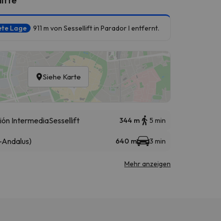
ete Lage
911 m von Sessellift in Parador I entfernt.
Siehe Karte
ión Intermedia
Sessellift
344 m
5 min
-Andalus)
640 m
3 min
Mehr anzeigen