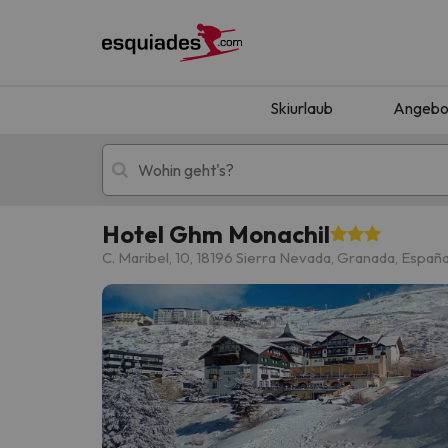
Skiurlaub
Angebo
Hotel Ghm Monachil
Skiurlaub
Berghotels
C. Maribel, 10, 18196 Sierra Nevada, Granada, Españ
Oops, wir haben keine Ergebnisse gefunden, d