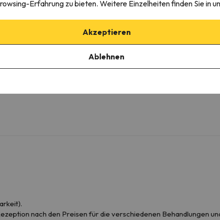
rowsing-Erfahrung zu bieten. Weitere Einzelheiten finden Sie in u
mmertyp variieren.
Akzeptieren
Badezimmer
Ablehnen
WC
Ausstattung
Dusche oder Badewanne
rkeit).
r Rezeption nach den Preisen für die verschiedenen Behandlungen un