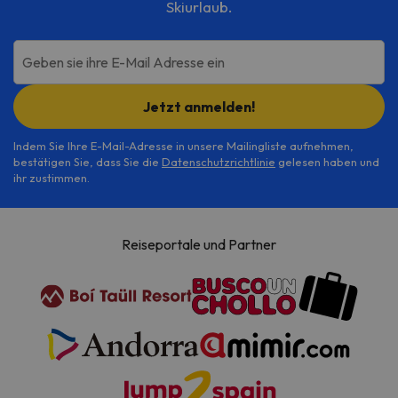
Skiurlaub.
Küche (mit Waschmaschine,
Kühlschrank, Mikrowelle mit Grill
und Geschirr) wurde funktional und
Geben sie ihre E-Mail Adresse ein
ästhetisch in das Wohn-Esszimmer
integriert. Alle Zimmer sind in
Jetzt anmelden!
Ocker, Senf und Grün gehalten, mit
Holzböden, fröhlichen Möbeln und
Indem Sie Ihre E-Mail-Adresse in unsere Mailingliste aufnehmen,
Textildekorationen, die von der
bestätigen Sie, dass Sie die
Datenschutzrichtlinie
gelesen haben und
Helligkeit und Wärme der
ihr zustimmen.
natürlichen Umgebung der Tierra
Boutique inspiriert sind.
Reiseportale und Partner
ERDGESCHOSS BOUTIQUE
LAND
44 M2
Appartement komplett renoviert
im Jahr 2021. In einer ruhigen
Umgebung im Zentrum von
Biescas, mit Blick auf den Fluss
Gállego. Ideale Appartement für 4