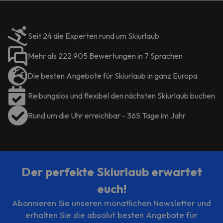
Ocker, Senf und Grün gehalten, mit
Holzböden, fröhlichen Möbeln und
Textildekorationen, die von der
Helligkeit und Wärme der
Seit 24 die Experten rund um Skiurlaub
natürlichen Umgebung der Tierra
Mehr als 222.905 Bewertungen in 7 Sprachen
Boutique inspiriert sind.
Die besten Angebote für Skiurlaub in ganz Europa
LAND BOUTIQUE BALKON
36 m2
Reibungslos und flexibel den nächsten Skiurlaub buchen
Appartement komplett renoviert
im Jahr 2021. In einer ruhigen
Rund um die Uhr erreichbar - 365 Tage im Jahr
Umgebung im Zentrum von
Biescas, mit Blick auf den Fluss
Gállego. Ideale Appartement für 4
Personen. Es verfügt über 3
unabhängige Räume: Schlafzimmer
Der perfekte Skiurlaub erwartet
mit Kingsize-Bett (1,80 x 1,90 m),
euch!
komplettes Badezimmerezimmer
und Wohnzimmer mit
Abonnieren Sie unseren monatlichen Newsletter und
komfortablem Schlafsofa (optimal
erhalten Sie die absolut besten Angebote für
für 2 Personen). Die komplette