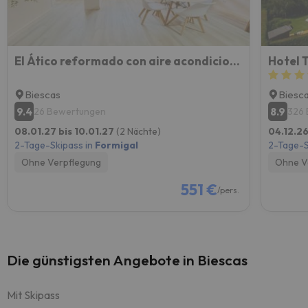
El Ático reformado con aire acondicionado en el centro, ascensor, garaje y WiFi
Hotel 
Biescas
Biesc
9.4
8.9
26 Bewertungen
326
08.01.27 bis 10.01.27
(2 Nächte)
04.12.26
2-Tage-Skipass in
Formigal
2-Tage-S
Ohne Verpflegung
Ohne V
551 €
/pers.
Die günstigsten Angebote in Biescas
Mit Skipass