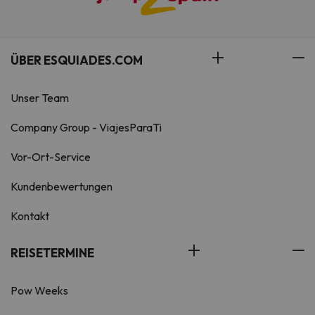
Personen. Es verfügt über 3
unabhängige Räume: Schlafzimmer
mit Kingsize-Bett (1,80 x 1,90 m),
komplettes Badezimmerezimmer
ÜBER ESQUIADES.COM
und Wohnzimmer mit
komfortablem Schlafsofa (optimal
Unser Team
für 2 Personen). Die komplette
Küche (mit Waschmaschine,
Company Group - ViajesParaTi
Kühlschrank, Mikrowelle mit Grill
und Geschirr) wurde funktional und
Vor-Ort-Service
ästhetisch in das Wohn-Esszimmer
integriert. Alle Zimmer sind in
Kundenbewertungen
Ocker, Senf und Grün gehalten, mit
Holzböden, fröhlichen Möbeln und
Kontakt
Textildekorationen, die von der
Helligkeit und Wärme der
REISETERMINE
natürlichen Umgebung der Tierra
Boutique inspiriert sind.
Pow Weeks
Haustiere sind auf Anfrage und