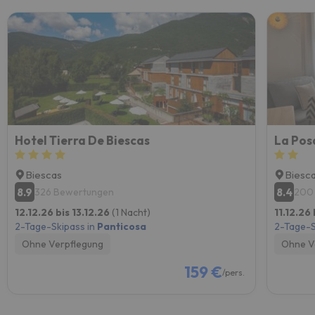
Hotel Tierra De Biescas
La Pos
Biescas
Biesc
8.9
8.4
326 Bewertungen
200
12.12.26 bis 13.12.26
(1 Nacht)
11.12.26
2-Tage-Skipass in
Panticosa
2-Tage-S
Ohne Verpflegung
Ohne V
159 €
/pers.