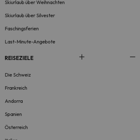
nach Verfügbarkeit gegen einen
Skiurlaub über Weihnachten
Aufpreis von 25 € pro Aufenthalt
erlaubt.
Skiurlaub über Silvester
Bei längeren Aufenthalten erfolgt
ab dem 5. Tag eine Reinigung der
Faschingsferien
Appartement und ein Wechsel der
Last-Minute-Angebote
Bettwäsche.
Reinigungszuschlag € 25 pro
Service.
REISEZIELE
Die Schweiz
Frankreich
Andorra
Spanien
Österreich