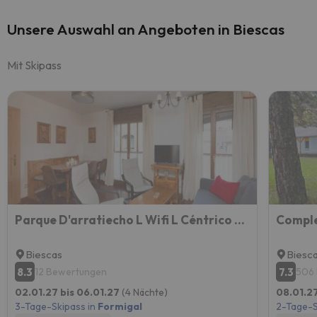
Unsere Auswahl an Angeboten in Biescas
Mit Skipass
Parque D'arratiecho L Wifi L Céntrico L Amplio
Comple
Biescas
Biesc
8.3
7.3
12 Bewertungen
506
02.01.27 bis 06.01.27
(4 Nächte)
08.01.27
3-Tage-Skipass in
Formigal
2-Tage-S