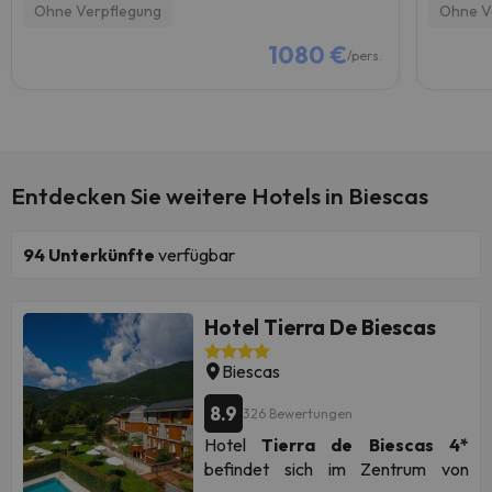
Ohne Verpflegung
Ohne V
1080 €
/pers.
Entdecken Sie weitere Hotels in Biescas
94
Unterkünfte
verfügbar
Hotel Tierra De Biescas
Biescas
8.9
326 Bewertungen
Hotel
Tierra de Biescas 4*
befindet sich im Zentrum von