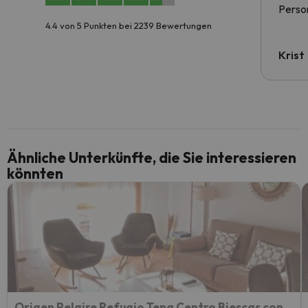
Person
4.4 von 5 Punkten bei 2239 Bewertungen
Krist
Ähnliche Unterkünfte, die Sie interessieren
könnten
Origen Pelaire Refugio Tena Centro Biescas con encanto UbicacionTop