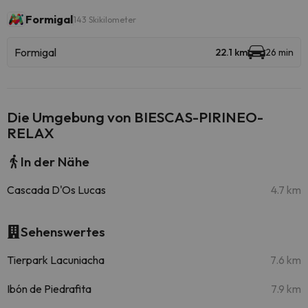
Formigal
143 Skikilometer
Formigal
22.1 km
26 min
Die Umgebung von BIESCAS-PIRINEO-
RELAX
In der Nähe
Cascada D'Os Lucas
4.7 km
Sehenswertes
Tierpark Lacuniacha
7.6 km
Ibón de Piedrafita
7.9 km