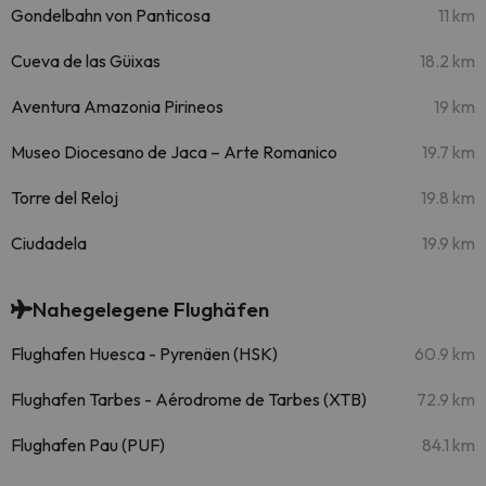
Gondelbahn von Panticosa
11 km
Cueva de las Güixas
18.2 km
Aventura Amazonia Pirineos
19 km
Museo Diocesano de Jaca – Arte Romanico
19.7 km
Torre del Reloj
19.8 km
Ciudadela
19.9 km
Nahegelegene Flughäfen
Flughafen Huesca - Pyrenäen (HSK)
60.9 km
Flughafen Tarbes - Aérodrome de Tarbes (XTB)
72.9 km
Flughafen Pau (PUF)
84.1 km