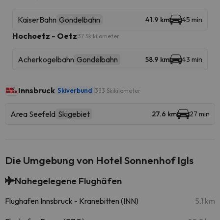
KaiserBahn
Gondelbahn
41.9 km
45 min
Hochoetz - Oetz
37 Skikilometer
Acherkogelbahn
Gondelbahn
58.9 km
43 min
Innsbruck
Skiverbund
333 Skikilometer
Area Seefeld
Skigebiet
27.6 km
27 min
Die Umgebung von Hotel Sonnenhof Igls
Nahegelegene Flughäfen
Flughafen Innsbruck - Kranebitten (INN)
5.1 km