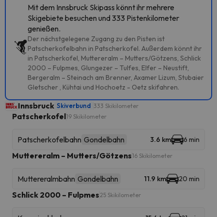
Mit dem Innsbruck Skipass könnt ihr mehrere
Skigebiete besuchen und 333 Pistenkilometer
genießen.
Der nächstgelegene Zugang zu den Pisten ist
Patscherkofelbahn in Patscherkofel. Außerdem könnt ihr
in Patscherkofel, Muttereralm – Mutters/Götzens, Schlick
2000 – Fulpmes, Glungezer – Tulfes, Elfer – Neustift,
Bergeralm – Steinach am Brenner, Axamer Lizum, Stubaier
Gletscher , Kühtai und Hochoetz - Oetz skifahren.
Innsbruck
Skiverbund
333 Skikilometer
Patscherkofel
19 Skikilometer
Patscherkofelbahn
Gondelbahn
3.6 km
6 min
Muttereralm – Mutters/Götzens
16 Skikilometer
Muttereralmbahn
Gondelbahn
11.9 km
20 min
Schlick 2000 – Fulpmes
25 Skikilometer