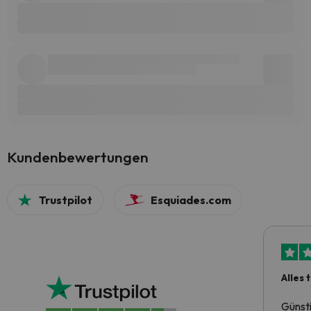
Kundenbewertungen
Trustpilot
Esquiades.com
Alles 
Günst