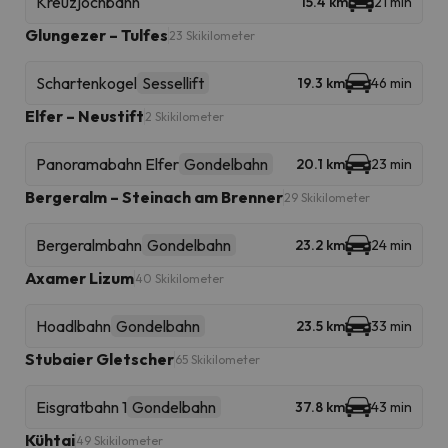
Kreuzjochbahn
15.4 km
21 min
Glungezer – Tulfes
23 Skikilometer
Schartenkogel
Sessellift
19.3 km
46 min
Elfer – Neustift
2 Skikilometer
Panoramabahn Elfer
Gondelbahn
20.1 km
23 min
Bergeralm – Steinach am Brenner
29 Skikilometer
Bergeralmbahn
Gondelbahn
23.2 km
24 min
Axamer Lizum
40 Skikilometer
Hoadlbahn
Gondelbahn
23.5 km
33 min
Stubaier Gletscher
65 Skikilometer
Eisgratbahn 1
Gondelbahn
37.8 km
43 min
Kühtai
49 Skikilometer