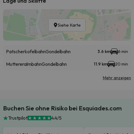
Lage und Skilifte
Siehe Karte
Patscherkofelbahn
Gondelbahn
3.6 km
6 min
Muttereralmbahn
Gondelbahn
11.9 km
20 min
Mehr anzeigen
Buchen Sie ohne Risiko bei Esquiades.com
Trustpilot
4.4/5