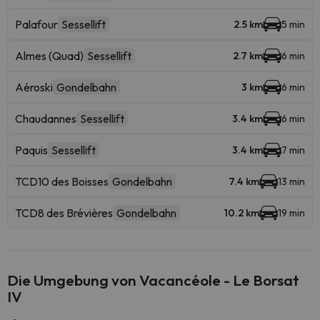
Palafour
Sessellift
2.5 km
5 min
Almes (Quad)
Sessellift
2.7 km
6 min
Aéroski
Gondelbahn
3 km
6 min
Chaudannes
Sessellift
3.4 km
6 min
Paquis
Sessellift
3.4 km
7 min
TCD10 des Boisses
Gondelbahn
7.4 km
13 min
TCD8 des Brévières
Gondelbahn
10.2 km
19 min
Die Umgebung von Vacancéole - Le Borsat
IV