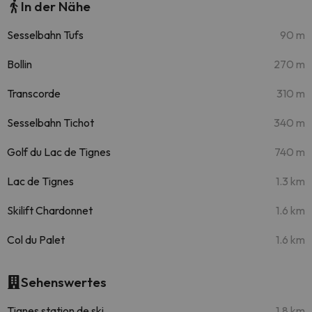
In der Nähe
Sesselbahn Tufs
90 m
Bollin
270 m
Transcorde
310 m
Sesselbahn Tichot
340 m
Golf du Lac de Tignes
740 m
Lac de Tignes
1.3 km
Skilift Chardonnet
1.6 km
Col du Palet
1.6 km
Sehenswertes
Tignes station de ski
1.8 km