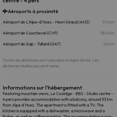
centre - 4 pers
Aéroports à proximité
Aéroport de L'Alpe-d'Huez - Henri Giraud (AHZ)
9.5 km
Aéroport de Courchevel (CVF)
58.9 km
Aéroport de Gap - Tallard (GAT)
62 km
Toutes les distances sont calculées en ligne droite. Les
distances réelles peuvent varier.
Informations sur l'hébergement
Featuring mountain views, Le Coolidge - BB2 - Studio centre -
4 pers provides accommodation with a balcony, around 33 km
from Alpe d'Huez. The apartment is fitted with a TV. The
kitchen is equipped with a dishwasher, a microwave and a
fridge, as well as coffee machine. The accommodation is non-