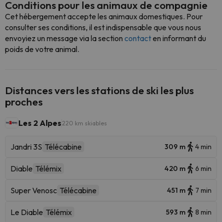
Conditions pour les animaux de compagnie
Cet hébergement accepte les animaux domestiques. Pour
consulter ses conditions, il est indispensable que vous nous
envoyiez un message via la section
contact
en informant du
poids de votre animal.
Distances vers les stations de ski les plus
proches
Les 2 Alpes
220 km skiables
Jandri 3S
Télécabine
309 m
4 min
Diable
Télémix
420 m
6 min
Super Venosc
Télécabine
451 m
7 min
Le Diable
Télémix
593 m
8 min