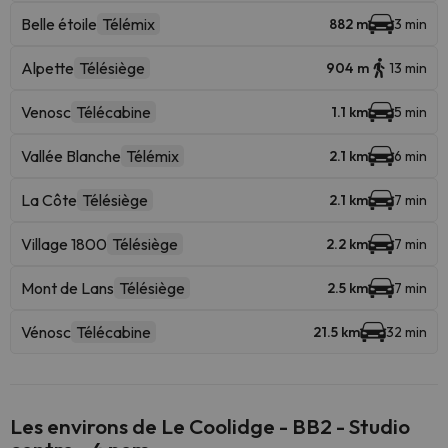
Belle étoile
Télémix
882 m
3 min
Alpette
Télésiège
904 m
13 min
Venosc
Télécabine
1.1 km
5 min
Vallée Blanche
Télémix
2.1 km
6 min
La Côte
Télésiège
2.1 km
7 min
Village 1800
Télésiège
2.2 km
7 min
Mont de Lans
Télésiège
2.5 km
7 min
Vénosc
Télécabine
21.5 km
32 min
Les environs de Le Coolidge - BB2 - Studio