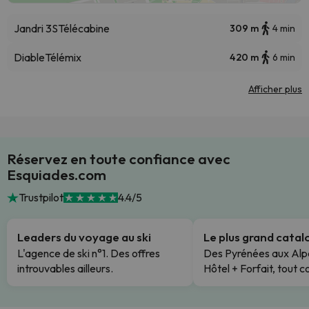
Jandri 3S
Télécabine
309 m
4 min
Diable
Télémix
420 m
6 min
Afficher plus
Réservez en toute confiance avec
Esquiades.com
Trustpilot
4.4/5
Leaders du voyage au ski
Le plus grand cata
L'agence de ski n°1. Des offres
Des Pyrénées aux Alp
introuvables ailleurs.
Hôtel + Forfait, tout c