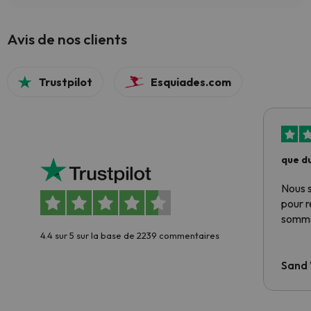
Avis de nos clients
Trustpilot
Esquiades.com
que du
Nous 
pour 
somme
4.4 sur 5 sur la base de 2239 commentaires
Sand