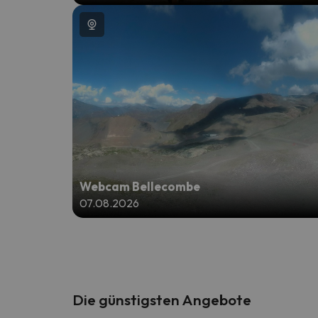
Webcam Bellecombe
07.08.2026
Die günstigsten Angebote