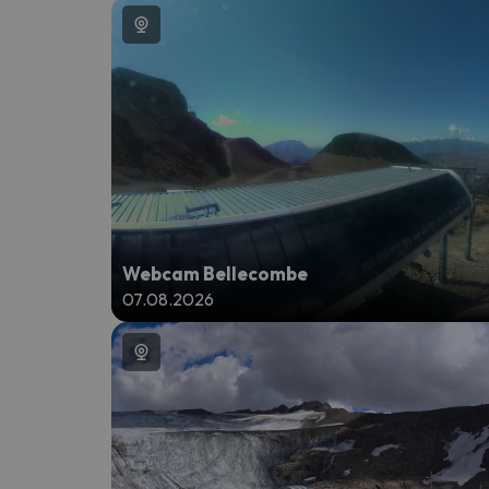
Es sieht so aus, als hätte sich unser Sucher v
Webcam Bellecombe
07.08.2026