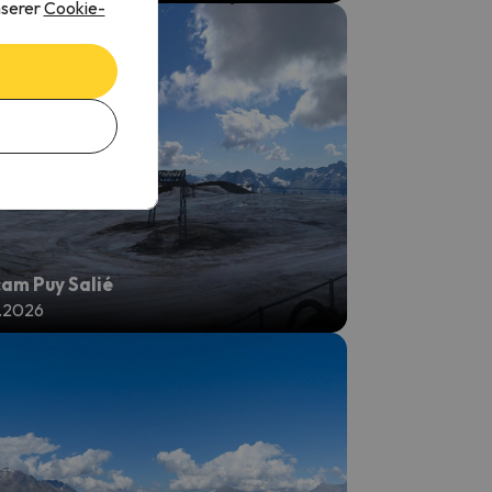
nserer
Cookie-
am Puy Salié
.2026