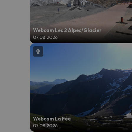
Webcam Les 2 Alpes/Glacier
07.08.2026
Webcam La Fée
07.08.2026