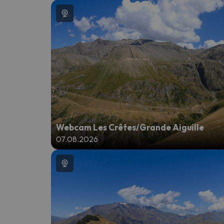
Webcam Les Crêtes/Grande Aiguille
07.08.2026