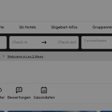
te
Ski Hotels
Skigebiet-Infos
Gruppenre
2 erwachsene
Check-In
Check-out
s
Webcams in Les 2 Alpes
ter
Bewertungen
Saisondaten
ie Ihrer Suche entsprechen. Versuchen Sie, das Ziel zu ändern.