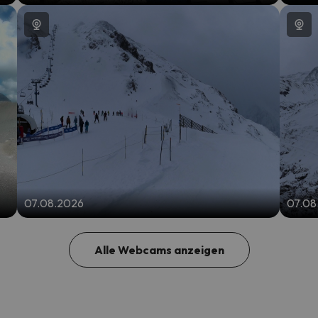
07.08.2026
07.08
Alle Webcams anzeigen