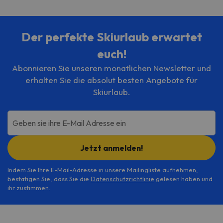
Der perfekte Skiurlaub erwartet
euch!
Abonnieren Sie unseren monatlichen Newsletter und
erhalten Sie die absolut besten Angebote für
Skiurlaub.
Geben sie ihre E-Mail Adresse ein
Jetzt anmelden!
Indem Sie Ihre E-Mail-Adresse in unsere Mailingliste aufnehmen,
bestätigen Sie, dass Sie die
Datenschutzrichtlinie
gelesen haben und
ihr zustimmen.