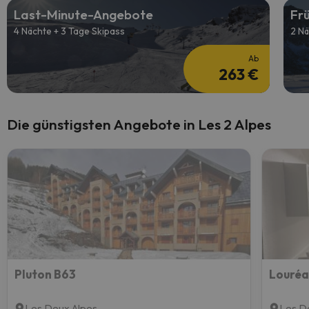
Last-Minute-Angebote
Fr
4 Nächte + 3 Tage Skipass
2 Nä
Ab
263 €
Die günstigsten Angebote in Les 2 Alpes
Pluton B63
Les Deux Alpes
Les D