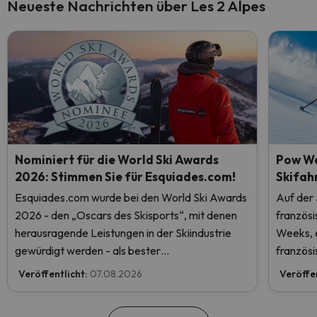
Neueste Nachrichten über Les 2 Alpes
Nominiert für die World Ski Awards
Pow We
2026: Stimmen Sie für Esquiades.com!
Skifah
Esquiades.com wurde bei den World Ski Awards
Auf der
2026 - den „Oscars des Skisports“, mit denen
französ
herausragende Leistungen in der Skiindustrie
Weeks, e
gewürdigt werden - als bester
französi
Skiurlaubveranstalter der Welt nominiert.
Veröffentlicht:
07.08.2026
Veröffe
Stimmen Sie jetzt ab und helfen Sie uns, den
ersten Platz zu erreichen!