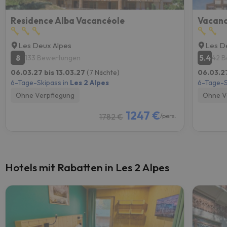
Residence Alba Vacancéole
Vacanc
Les Deux Alpes
Les D
8
5.4
133 Bewertungen
42 
06.03.27 bis 13.03.27
(7 Nächte)
06.03.27
6-Tage-Skipass in
Les 2 Alpes
6-Tage-S
Ohne Verpflegung
Ohne V
1247 €
1782 €
/pers.
Hotels mit Rabatten in Les 2 Alpes