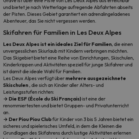
Grave ist über eine Piste von Les Deux Alpes aus erreichbar
und bietet je nach Wetterlage aufregende Abfahrten abseits
der Pisten. Dieses Gebiet garantiert ein adrenalingeladenes
Abenteuer, das Sie nicht vergessen werden.
Skifahren für Familien in Les Deux Alpes
Les Deux Alpes ist ein ideales Ziel für Familien
, die einen
unvergesslichen Skiurlaub mit Kindern verbringen möchten.
Das Skigebiet bietet eine Reihe von Einrichtungen, Skischulen,
Kinderkrippen und Aktivitäten speziell für junge Skifahrer und
ist damit die ideale Wahl für Familien.
Les Deux Alpes verfügt über
mehrere ausgezeichnete
Skischulen
, die sich an Kinder aller Alters- und
Leistungsstufen richten:
→ Die ESF (École du Ski Français)
ist eine der
renommiertesten und bietet Gruppen- und Privatunterricht
an.
→ Der Piou Piou Club
für Kinder von 3 bis 5 Jahren bietet ein
sicheres und spielerisches Umfeld, in dem die Kleinen die
Grundlagen des Skifahrens durch lustige Aktivitäten erlernen