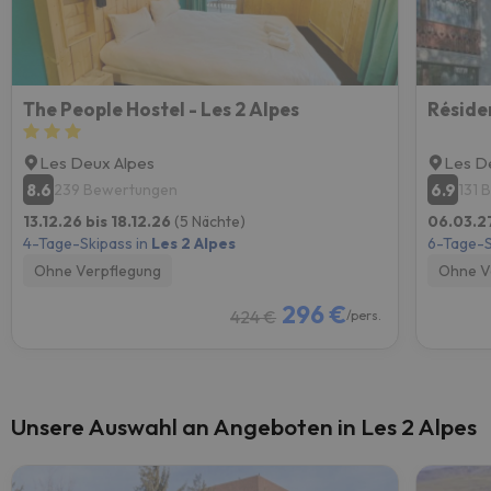
The People Hostel - Les 2 Alpes
Réside
Les Deux Alpes
Les D
8.6
6.9
239 Bewertungen
131 
13.12.26 bis 18.12.26
(5 Nächte)
06.03.27
4-Tage-Skipass in
Les 2 Alpes
6-Tage-S
Ohne Verpflegung
Ohne V
296 €
424 €
/pers.
Unsere Auswahl an Angeboten in Les 2 Alpes