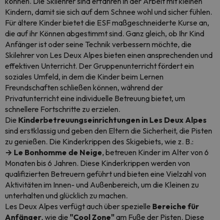
können. Die Skilehrer sind erfahren in der Arbeit mit kleinen
Kindern, damit sie sich auf dem Schnee wohl und sicher fühlen.
Für ältere Kinder bietet die ESF maßgeschneiderte Kurse an,
die auf ihr Können abgestimmt sind. Ganz gleich, ob Ihr Kind
Anfänger ist oder seine Technik verbessern möchte, die
Skilehrer von Les Deux Alpes bieten einen ansprechenden und
effektiven Unterricht. Der Gruppenunterricht fördert ein
soziales Umfeld, in dem die Kinder beim Lernen
Freundschaften schließen können, während der
Privatunterricht eine individuelle Betreuung bietet, um
schnellere Fortschritte zu erzielen.
Die
Kinderbetreuungseinrichtungen in Les Deux Alpes
sind erstklassig und geben den Eltern die Sicherheit, die Pisten
zu genießen. Die Kinderkrippen des Skigebiets, wie z. B.:
→ Le Bonhomme de Neige
, betreuen Kinder im Alter von 6
Monaten bis 6 Jahren. Diese Kinderkrippen werden von
qualifizierten Betreuern geführt und bieten eine Vielzahl von
Aktivitäten im Innen- und Außenbereich, um die Kleinen zu
unterhalten und glücklich zu machen.
Les Deux Alpes verfügt auch über spezielle
Bereiche für
Anfänger
, wie die
"Cool Zone"
am Fuße der Pisten. Diese