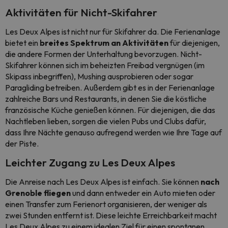
Aktivitäten für Nicht-Skifahrer
Les Deux Alpes ist nicht nur für Skifahrer da. Die Ferienanlage
bietet ein
breites Spektrum an Aktivitäten
für diejenigen,
die andere Formen der Unterhaltung bevorzugen. Nicht-
Skifahrer können sich im beheizten Freibad vergnügen (im
Skipass inbegriffen), Mushing ausprobieren oder sogar
Paragliding betreiben. Außerdem gibt es in der Ferienanlage
zahlreiche Bars und Restaurants, in denen Sie die köstliche
französische Küche genießen können. Für diejenigen, die das
Nachtleben lieben, sorgen die vielen Pubs und Clubs dafür,
dass Ihre Nächte genauso aufregend werden wie Ihre Tage auf
der Piste.
Leichter Zugang zu Les Deux Alpes
Die Anreise nach Les Deux Alpes ist einfach. Sie können
nach
Grenoble fliegen
und dann entweder ein Auto mieten oder
einen Transfer zum Ferienort organisieren, der weniger als
zwei Stunden entfernt ist. Diese leichte Erreichbarkeit macht
Les Deux Alpes zu einem idealen Ziel für einen spontanen