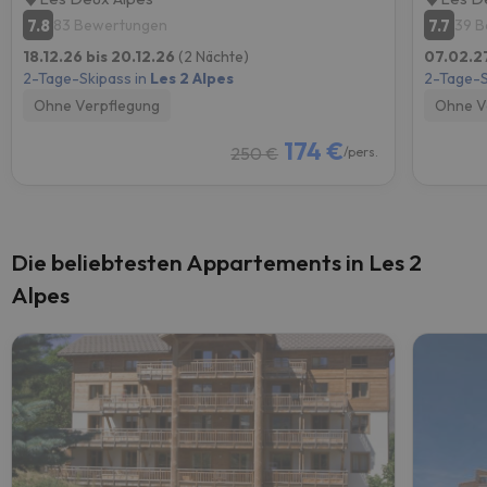
7.8
7.7
83 Bewertungen
39 
18.12.26 bis 20.12.26
(2 Nächte)
07.02.2
2-Tage-Skipass in
Les 2 Alpes
2-Tage-S
Ohne Verpflegung
Ohne V
174 €
250 €
/pers.
Die beliebtesten Appartements in Les 2
Alpes