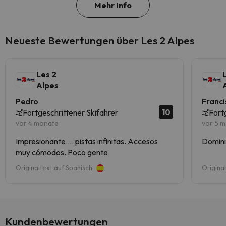
Mehr Info
Neueste Bewertungen über Les 2 Alpes
Les 2
Alpes
Pedro
Franc
10
Fortgeschrittener Skifahrer
Fort
vor 4 monate
vor 5 
Impresionante.... pistas infinitas. Accesos
muy cómodos. Poco gente
Originaltext auf Spanisch
Origina
Kundenbewertungen