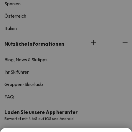
Spanien
Österreich
Italien
Nützliche Informationen
Blog, News & Skitipps
Ihr Skiführer
Gruppen-Skiurlaub
FAQ
Laden Sie unsere App herunter
Bewertet mit 4.6/5 auf iOS und Android.