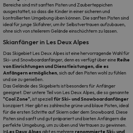
Bereiche sind mit sanften Pisten und Zauberteppichen
ausgestattet, so dass die Kinder in einer sicheren und
kontrollierten Umgebung üben können. Die sanften Pisten sind
ideal für junge Skifahrer, um ihr Selbstvertrauen aufzubauen,
ohne sich von steilerem Gelände einschüchtern zu lassen.
Skianfänger in Les Deux Alpes
Das Skigebiet Les Deux Alpes ist eine hervorragende Wahl für
Ski- und Snowboardanfänger, denn es verfügt über eine
Reihe
von Einrichtungen und Dienstleistungen, die es
Anfängern ermöglichen
, sich auf den Pisten wohl zu fühlen
und sie zu genießen.
Das Gelände des Skigebiets ist besonders für Anfänger
geeignet. Der untere Teil von Les Deux Alpes, die so genannte
"Cool Zone",
ist speziell
für Ski- und Snowboardanfänger
konzipiert. Hier gibt es zahlreiche grüne und blaue Pisten, ideal
für die ersten Schritte auf Skiern oder dem Snowboard. Diese
Pisten sind sanft und gut präpariert und bieten Anfängern die
perfekte Umgebung, um zu üben und Vertrauen zu gewinnen.
In
Les Deux Alpes
gibt es mehrere
renommierte Ski- und