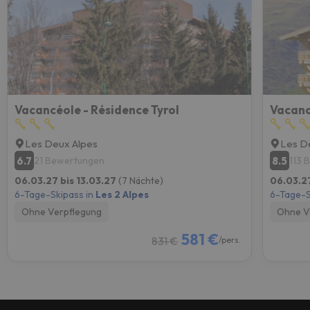
Vacancéole - Résidence Tyrol
Les Deux Alpes
Les D
6.7
8.5
21 Bewertungen
113 
06.03.27 bis 13.03.27
(7 Nächte)
06.03.27
6-Tage-Skipass in
Les 2 Alpes
6-Tage-S
Ohne Verpflegung
Ohne V
581 €
831 €
/pers.