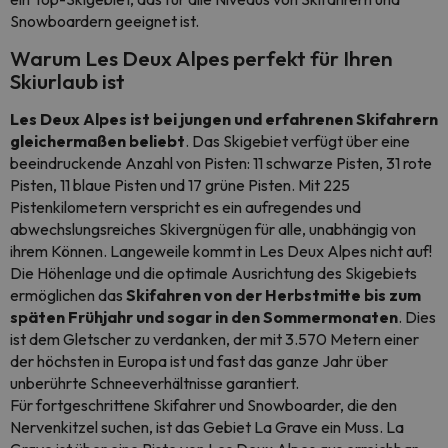
Snowboardern geeignet ist.
Warum Les Deux Alpes perfekt für Ihren
Skiurlaub ist
Les Deux Alpes ist bei jungen und erfahrenen Skifahrern
gleichermaßen beliebt
. Das Skigebiet verfügt über eine
beeindruckende Anzahl von Pisten: 11 schwarze Pisten, 31 rote
Pisten, 11 blaue Pisten und 17 grüne Pisten. Mit 225
Pistenkilometern verspricht es ein aufregendes und
abwechslungsreiches Skivergnügen für alle, unabhängig von
ihrem Können. Langeweile kommt in Les Deux Alpes nicht auf!
Die Höhenlage und die optimale Ausrichtung des Skigebiets
ermöglichen das
Skifahren von der Herbstmitte bis zum
späten Frühjahr und sogar in den Sommermonaten
. Dies
ist dem Gletscher zu verdanken, der mit 3.570 Metern einer
der höchsten in Europa ist und fast das ganze Jahr über
unberührte Schneeverhältnisse garantiert.
Für fortgeschrittene Skifahrer und Snowboarder, die den
Nervenkitzel suchen, ist das Gebiet La Grave ein Muss. La