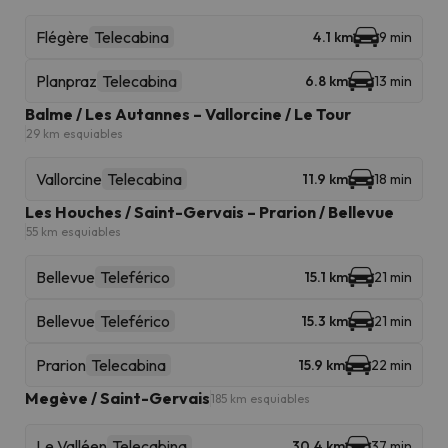
Flégère
Telecabina
4.1 km
9 min
Planpraz
Telecabina
6.8 km
13 min
Balme / Les Autannes – Vallorcine / Le Tour
29 km esquiables
Vallorcine
Telecabina
11.9 km
18 min
Les Houches / Saint-Gervais – Prarion / Bellevue
55 km esquiables
Bellevue
Teleférico
15.1 km
21 min
Bellevue
Teleférico
15.3 km
21 min
Prarion
Telecabina
15.9 km
22 min
Megève / Saint-Gervais
185 km esquiables
Le Valléen
Telecabina
30.4 km
37 min