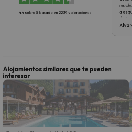
muchas
a esqu
4.4 sobre 5 basado en 2239 valoraciones
de tod
al cli
Alvar
he ten
culpa 
inmobi
y un t
cancel
cance
Alojamientos similares que te pueden
perfe
interesar
diner
Recom
vacaci
esquia
extra
yo.