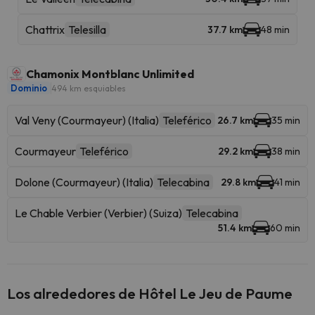
Chattrix
Telesilla
37.7 km
48 min
Chamonix Montblanc Unlimited
Dominio
494 km esquiables
Val Veny (Courmayeur) (Italia)
Teleférico
26.7 km
35 min
Courmayeur
Teleférico
29.2 km
38 min
Dolone (Courmayeur) (Italia)
Telecabina
29.8 km
41 min
Le Chable Verbier (Verbier) (Suiza)
Telecabina
51.4 km
60 min
Los alrededores de Hôtel Le Jeu de Paume