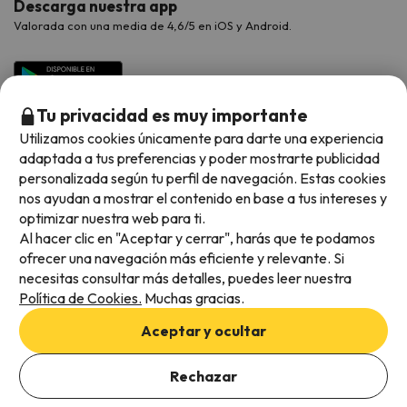
Descarga nuestra app
Valorada con una media de 4,6/5 en iOS y Android.
Tu privacidad es muy importante
Utilizamos cookies únicamente para darte una experiencia
adaptada a tus preferencias y poder mostrarte publicidad
personalizada según tu perfil de navegación. Estas cookies
nos ayudan a mostrar el contenido en base a tus intereses y
optimizar nuestra web para ti.
Métodos de pago disponibles
Al hacer clic en "Aceptar y cerrar", harás que te podamos
ofrecer una navegación más eficiente y relevante. Si
necesitas consultar más detalles, puedes leer nuestra
Política de Cookies.
Muchas gracias.
Condiciones generales
Aceptar y ocultar
Privacidad de datos
Añade las fechas para comprobar la disponibilidad
Política de cookies
Rechazar
Añadir fechas