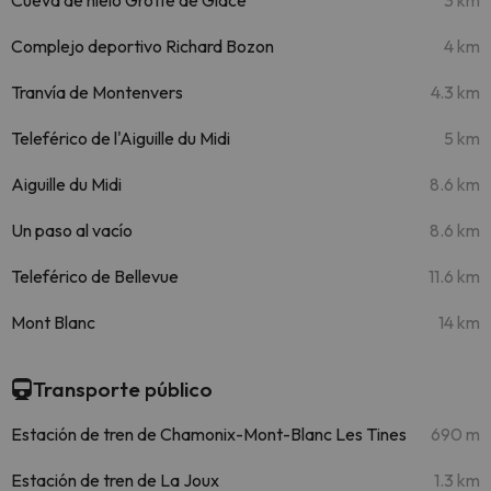
Cueva de hielo Grotte de Glace
3 km
Complejo deportivo Richard Bozon
4 km
Tranvía de Montenvers
4.3 km
Teleférico de l'Aiguille du Midi
5 km
Aiguille du Midi
8.6 km
Un paso al vacío
8.6 km
Teleférico de Bellevue
11.6 km
Mont Blanc
14 km
Transporte público
Estación de tren de Chamonix-Mont-Blanc Les Tines
690 m
Estación de tren de La Joux
1.3 km