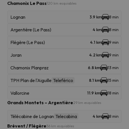
Chamonix Le Pass
120 km esquiables
Lognan
3.9 km
8 min
Argentière (Le Pass)
4 km
8 min
Flégère (Le Pass)
4.1 km
9 min
Joran
4.2 km
9 min
Chamonix Planpraz
6.8 km
13 min
TPH Plan de l'Aiguille
Teleférico
8.1 km
15 min
Vallorcine
11.9 km
18 min
Grands Montets – Argentière
29 km esquiables
Télécabine de Lognan
Telecabina
4 km
8 min
Brévent / Flégère
56 km esquiables