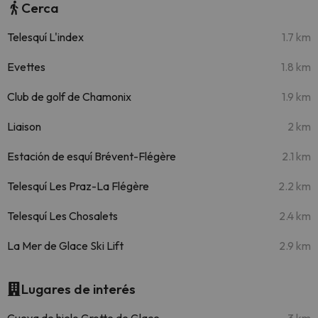
Cerca
Telesquí L'index
1.7 km
Evettes
1.8 km
Club de golf de Chamonix
1.9 km
Liaison
2 km
Estación de esquí Brévent-Flégère
2.1 km
Telesquí Les Praz-La Flégère
2.2 km
Telesquí Les Chosalets
2.4 km
La Mer de Glace Ski Lift
2.9 km
Lugares de interés