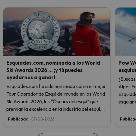
Esquiades.com, nominada a los World
Pow We
Ski Awards 2026 … ¡y tú puedes
esquiar
ayudarnos a ganar!
¿Buscas 
Esquiades.com ha sido nominada como el mejor
Alpes F
Tour Operador de Esquí del mundo en los World
Esquiade
Ski Awards 2026, los “Óscars del esquí” que
esquiar 
premian la excelencia en la industria del esquí.
¡Vota ahora y ayúdanos a alcanzar la cima!
Publicada:
07/08/2026
Publica