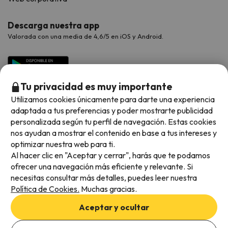
Descarga nuestra app
Valorada con una media de 4,6/5 en iOS y Android.
Tu privacidad es muy importante
Utilizamos cookies únicamente para darte una experiencia
adaptada a tus preferencias y poder mostrarte publicidad
personalizada según tu perfil de navegación. Estas cookies
nos ayudan a mostrar el contenido en base a tus intereses y
optimizar nuestra web para ti.
Métodos de pago disponibles
Al hacer clic en "Aceptar y cerrar", harás que te podamos
ofrecer una navegación más eficiente y relevante. Si
necesitas consultar más detalles, puedes leer nuestra
Política de Cookies.
Muchas gracias.
Condiciones generales
Aceptar y ocultar
Privacidad de datos