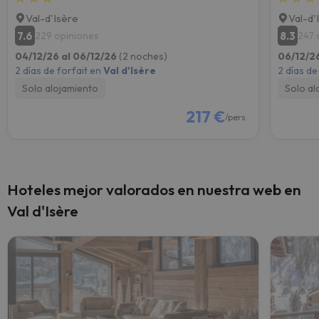
Val-d'Isère
Val-d'
7.6
8.3
229 opiniones
247 
04/12/26 al 06/12/26
(2 noches)
06/12/2
2 días de forfait en
Val d'Isère
2 días de
Solo alojamiento
Solo al
217 €
/pers.
Hoteles mejor valorados en nuestra web en
Val d'Isère