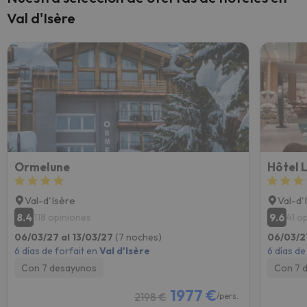
Val d'Isère
Ormelune
Hôtel 
Val-d'Isère
Val-d'
8.4
9.6
118 opiniones
41 o
06/03/27 al 13/03/27
(7 noches)
06/03/2
6 días de forfait en
Val d'Isère
6 días de
Con 7 desayunos
Con 7 
1977 €
2198 €
/pers.