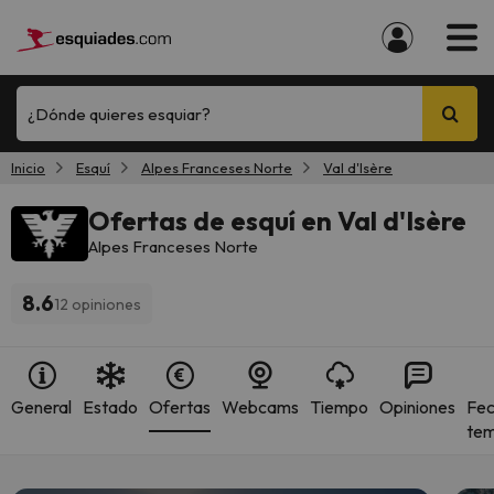
¿Dónde quieres esquiar?
Inicio
Esquí
Alpes Franceses Norte
Val d'Isère
Ofertas de esquí en Val d'Isère
Alpes Franceses Norte
8.6
12 opiniones
General
Estado
Ofertas
Webcams
Tiempo
Opiniones
Fec
te