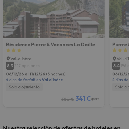
Résidence Pierre & Vacances La Daille
Val-d'Isère
Val-d'
8.3
8.4
247 opiniones
196 
06/12/26 al 11/12/26
(5 noches)
06/12/26
4 días de forfait en
Val d'Isère
4 días de
Solo alojamiento
Solo al
341 €
380 €
/pers.
Nuestra selección de ofertas de hoteles en