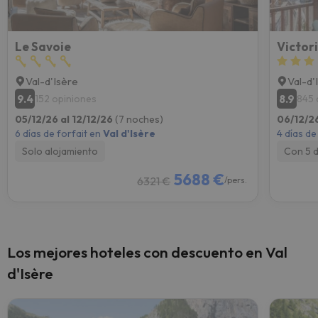
Le Savoie
Victor
Val-d'Isère
Val-d'
9.4
8.9
152 opiniones
845 
05/12/26 al 12/12/26
(7 noches)
06/12/26
6 días de forfait en
Val d'Isère
4 días de
Solo alojamiento
Con 5 
5688 €
6321 €
/pers.
Los mejores hoteles con descuento en Val
d'Isère