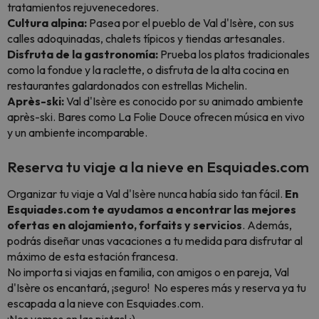
tratamientos rejuvenecedores.
Cultura alpina:
Pasea por el pueblo de Val d'Isère, con sus
calles adoquinadas, chalets típicos y tiendas artesanales.
Disfruta de la gastronomía:
Prueba los platos tradicionales
como la fondue y la raclette, o disfruta de la alta cocina en
restaurantes galardonados con estrellas Michelin.
Après-ski:
Val d'Isère es conocido por su animado ambiente
après-ski. Bares como La Folie Douce ofrecen música en vivo
y un ambiente incomparable.
Reserva tu viaje a la nieve en Esquiades.com
Organizar tu viaje a Val d'Isère nunca había sido tan fácil.
En
Esquiades.com te ayudamos a encontrar las mejores
ofertas en alojamiento, forfaits y servicios
. Además,
podrás diseñar unas vacaciones a tu medida para disfrutar al
máximo de esta estación francesa.
No importa si viajas en familia, con amigos o en pareja, Val
d'Isère os encantará, ¡seguro! No esperes más y reserva ya tu
escapada a la nieve con Esquiades.com.