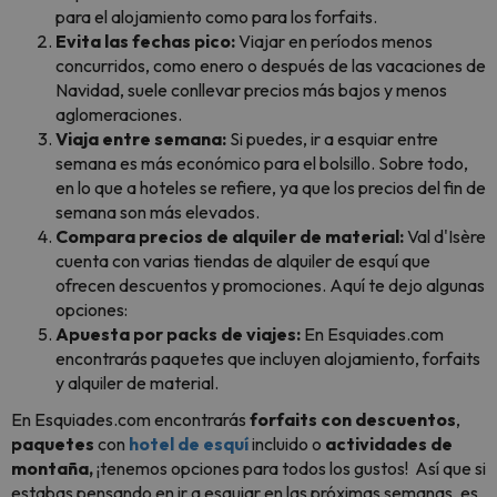
para el alojamiento como para los forfaits.
Evita las fechas pico:
Viajar en períodos menos
concurridos, como enero o después de las vacaciones de
Navidad, suele conllevar precios más bajos y menos
aglomeraciones.
Viaja entre semana:
Si puedes, ir a esquiar entre
semana es más económico para el bolsillo. Sobre todo,
en lo que a hoteles se refiere, ya que los precios del fin de
semana son más elevados.
Compara precios de alquiler de material:
Val d'Isère
cuenta con varias tiendas de alquiler de esquí que
ofrecen descuentos y promociones. Aquí te dejo algunas
opciones:
Apuesta por packs de viajes:
En Esquiades.com
encontrarás paquetes que incluyen alojamiento, forfaits
y alquiler de material.
En Esquiades.com encontrarás
forfaits con descuentos
,
paquetes
con
hotel de esquí
incluido o
actividades de
montaña,
¡tenemos opciones para todos los gustos! Así que si
estabas pensando en ir a esquiar en las próximas semanas, es