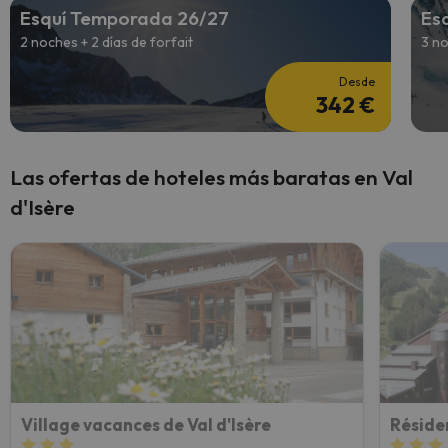
Esquí Temporada 26/27
Es
2 noches + 2 días de forfait
3 no
Desde
342 €
Las ofertas de hoteles más baratas en Val
d'Isère
Village vacances de Val d'Isère
Réside