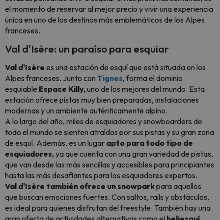
el momento de reservar al mejor precio y vivir una experiencia
única en uno de los destinos más emblemáticos de los Alpes
franceses.
Val d'Isère: un paraíso para esquiar
Val d'Isère
es una estación de esquí que está situada en los
Alpes franceses. Junto con
Tignes
, forma el dominio
esquiable
Espace Killy,
uno de los mejores del mundo. Esta
estación ofrece pistas muy bien preparadas, instalaciones
modernas y un ambiente auténticamente alpino.
A lo largo del año, miles de esquiadores y snowboarders de
todo el mundo se sienten atraídos por sus pistas y su gran zona
de esquí. Además, es un lugar
apto para todo tipo de
esquiadores,
ya que cuenta con una gran variedad de pistas,
que van desde las más sencillas y accesibles para principiantes
hasta las más desafiantes para los esquiadores expertos.
Val d'Isère también ofrece un snowpark
para aquellos
que buscan emociones fuertes. Con saltos, rails y obstáculos,
es ideal para quienes disfrutan del freestyle. También hay una
gran oferta de actividades alternativas como el
heliesquí,