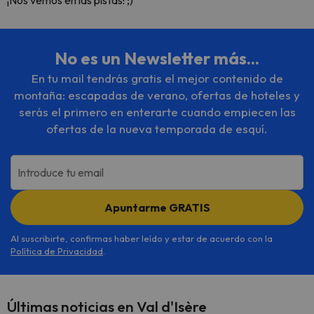
¡Nos vemos en las pistas! ;)
No es un Newsletter más...
En tu mail tendrás gratis el mejor contenido de
montaña: escapadas de verano, ofertas de hoteles y
serás el primero en enterarte cuando empiecen las
ofertas de la nueva temporada de esquí.
Introduce tu email
Apuntarme GRATIS
Al suscribirte, confirmas haber leído y estar de acuerdo con la
Política de Privacidad
.
Últimas noticias en Val d'Isère