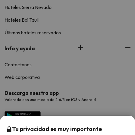
Hoteles Sierra Nevada
Hoteles Boí Taüll
Últimos hoteles reservados
Info y ayuda
Contáctanos
Web corporativa
Descarga nuestra app
Valorada con una media de 4,6/5 en iOS y Android.
Tu privacidad es muy importante