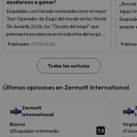
ayudarnos a ganar!
¿Buscas 
Esquiades.com ha sido nominada como el mejor
Alpes F
Tour Operador de Esquí del mundo en los World
Esquiade
Ski Awards 2026, los “Óscars del esquí” que
esquiar 
premian la excelencia en la industria del esquí.
¡Vota ahora y ayúdanos a alcanzar la cima!
Publicada:
07/08/2026
Publica
Todas las noticias
Últimas opiniones en Zermatt International
Zermatt
International
Blanca
Virgin
7.5
Esquiador intermedio
Snow