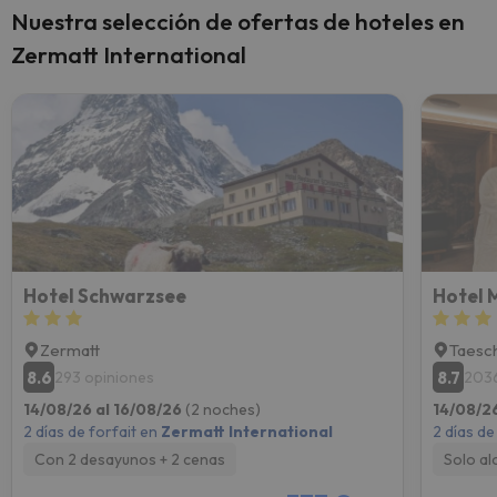
Nuestra selección de ofertas de hoteles en
Zermatt International
Hotel Schwarzsee
Hotel 
Zermatt
Taesc
8.6
8.7
293 opiniones
2036
14/08/26 al 16/08/26
(2 noches)
14/08/2
2 días de forfait en
Zermatt International
2 días de
Con 2 desayunos + 2 cenas
Solo al