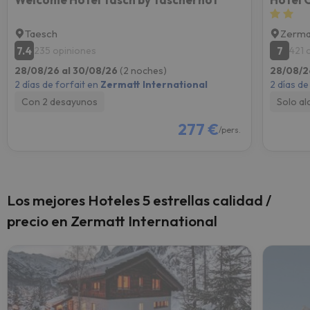
Taesch
Zerma
7.4
7
235 opiniones
421 
28/08/26 al 30/08/26
(2 noches)
28/08/2
2 días de forfait en
Zermatt International
2 días de
Con 2 desayunos
Solo al
277 €
/pers.
Los mejores Hoteles 5 estrellas calidad /
precio en Zermatt International