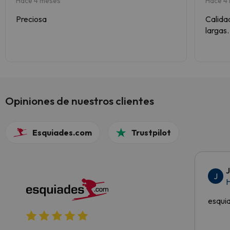
Hace 4 meses
Hace 4
Preciosa
Calidad
largas
comodí
recomi
de esq
Opiniones de nuestros clientes
Esquiades.com
Trustpilot
J
H
esqui