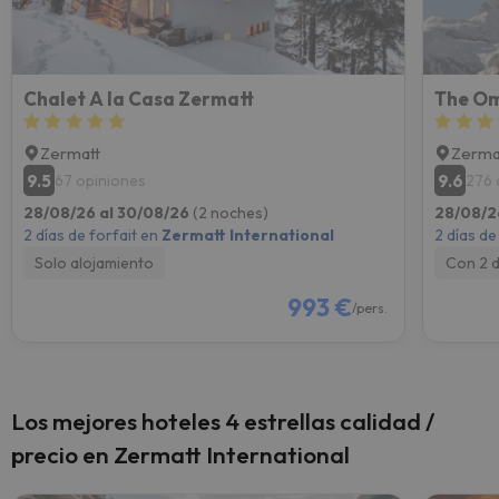
Chalet A la Casa Zermatt
The O
Zermatt
Zerma
9.5
9.6
67 opiniones
276 
28/08/26 al 30/08/26
(2 noches)
28/08/2
2 días de forfait en
Zermatt International
2 días de
Solo alojamiento
Con 2 
993 €
/pers.
Los mejores hoteles 4 estrellas calidad /
precio en Zermatt International