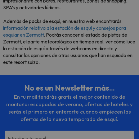
impresionante con bares, restaurantes, zonas de shopping,
SPA’s y actividades lúdicas.
Además de packs de esquí, en nuestra web encontrarás
información relativa a la estación de esquí y consejos para
esquiar en Zermatt
. Podrás conocer el estado de pistas de
Zermatt, el parte meteorológico en tiempo real, ver cómo luce
la estación de esquí a través de webcams en directo y
consultar las opiniones de otros usuarios que han esquiado en
este resort suizo.
No es un Newsletter más...
En tu mail tendrás gratis el mejor contenido de
montaña: escapadas de verano, ofertas de hoteles y
serás el primero en enterarte cuando empiecen las
ofertas de la nueva temporada de esquí.
Introduce tu email