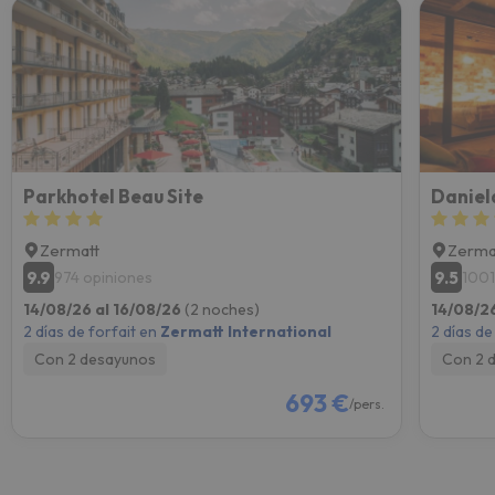
Parkhotel Beau Site
Daniel
Zermatt
Zerma
9.9
9.5
974 opiniones
1001
14/08/26 al 16/08/26
(2 noches)
14/08/2
2 días de forfait en
Zermatt International
2 días de
Con 2 desayunos
Con 2 
693 €
/pers.