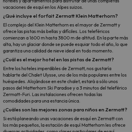
hoteles y apartamentos para disfrutar de unas completas
vacaciones de esquí en los Alpes suizos.
¿Qué incluye el forfait Zermatt Klein Matterhorn?
El complejo del Klein Matterhorn es el mayor de Zermatt y
ofrece las pistas más bellas y difíciles. Los teleféricos
comienzan a 1600 m hasta 3800 m de altitud. En la parte más
alta, hay un glaciar donde se puede esquiar todo el año, lo que
garantiza una calidad de nieve ideal en todo momento.
¿Cuál es el mejor hotel en las pistas de Zermatt?
Entre los hoteles imperdibles de Zermatt, nos gustaría
hablarte del Chalet Ulysse, uno de los más populares entre los
huéspedes. Alojándose en este chalet, estará a sólo unos
pasos del Matterhorn Ski Paradise y a 3 minutos del teleférico
Zermatt-Furi. Las instalaciones ofrecen todas las
comodidades para una estancia única.
¿Cuáles son las mejores zonas para niños en Zermatt?
Si está planeando unas vacaciones de esquí en Zermatt con
los más pequeños, la estación de esquí Matterhorn les ofrece
diversas actividades, como clases particulares de esquí,