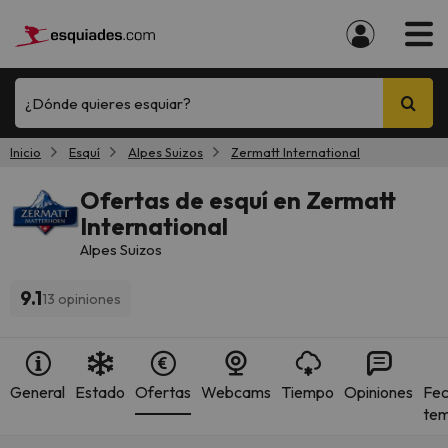
¿Dónde quieres esquiar?
Inicio
Esquí
Alpes Suizos
Zermatt International
Ofertas de esquí en Zermatt
International
Alpes Suizos
9.1
13 opiniones
General
Estado
Ofertas
Webcams
Tiempo
Opiniones
Fec
te