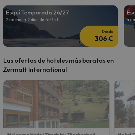
Esquí Temporada 26/27
Es
2 noches + 2 días de forfait
4 no
Desde
306 €
Las ofertas de hoteles más baratas en
Zermatt International
Welcome Hotel Täsch by Täscherhof
Hotel 