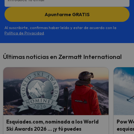
Apuntarme GRATIS
Al suscribirte, confirmas haber leído y estar de acuerdo con la
Política de Privacidad
.
Últimas noticias en Zermatt International
Esquiades.com, nominada a los World
Pow We
Ski Awards 2026 … ¡y tú puedes
esquiar