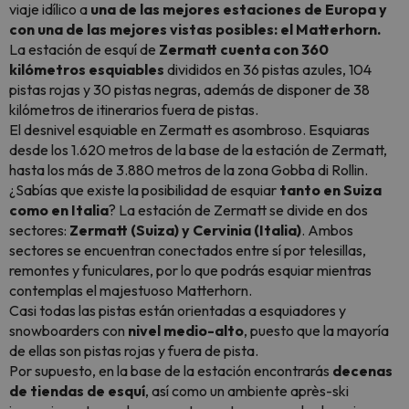
viaje idílico a
una de las mejores estaciones de Europa y
con una de las mejores vistas posibles: el Matterhorn.
La estación de esquí de
Zermatt cuenta con 360
kilómetros esquiables
divididos en 36 pistas azules, 104
pistas rojas y 30 pistas negras, además de disponer de 38
kilómetros de itinerarios fuera de pistas.
El desnivel esquiable en Zermatt es asombroso. Esquiaras
desde los 1.620 metros de la base de la estación de Zermatt,
hasta los más de 3.880 metros de la zona Gobba di Rollin.
¿Sabías que existe la posibilidad de esquiar
tanto en Suiza
como en Italia
? La estación de Zermatt se divide en dos
sectores:
Zermatt (Suiza) y Cervinia (Italia)
. Ambos
sectores se encuentran conectados entre sí por telesillas,
remontes y funiculares, por lo que podrás esquiar mientras
contemplas el majestuoso Matterhorn.
Casi todas las pistas están orientadas a esquiadores y
snowboarders con
nivel medio-alto
, puesto que la mayoría
de ellas son pistas rojas y fuera de pista.
Por supuesto, en la base de la estación encontrarás
decenas
de tiendas de esquí
, así como un ambiente après-ski