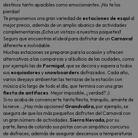
destinos tanto apacibles como emocionantes. ¡No te los
pierdas!
Te proponemos una gran variedad de
estaciones de esquí
al
mejor precio, además de un amplio abanico de actividades
complementarias.¡Echa un vistazo a nuestros paquetes
!
Seguro que encuentras el ideal para disfrutar de un
Carnaval
diferente e inolvidable.
Muchas estaciones se preparan para la ocasión y ofrecen
alternativas a las comparsas y al bullicio de las ciudades, como
por ejemplo las de
Formigal
, que se decora y espera a todos
sus
esquiadores
y
snowboarders
disfrazados. Cada año,
varios
deejays
ambientan las terrazas de la estación con
música a lo largo de todo el día, que termina con una gran
fiesta de antifaces
. Mejor imposible, ¿verdad? ;)
Si no acaba de convencerte tanta fiesta, tranquilo, amante de
la nieve... ¡Hay más opciones!
Grandvalira,
por ejemplo
,
se
asegura de que los más pequeños disfruten del Carnaval con
un gran número de actividades.
Sierra Nevada,
por su
parte,
llena de colorido sus pistas con un simpático concurso
de disfraces, además de asegurar descensos a temperaturas