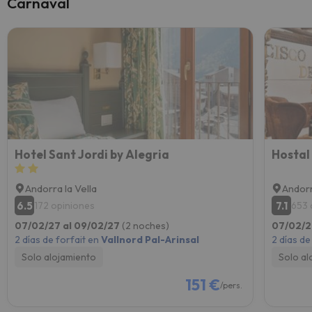
Carnaval
Hotel Sant Jordi by Alegria
Hostal
Andorra la Vella
Andorr
6.5
7.1
172 opiniones
653 
07/02/27 al 09/02/27
(2 noches)
07/02/2
2 días de forfait en
Vallnord Pal-Arinsal
2 días de
Solo alojamiento
Solo al
151 €
/pers.