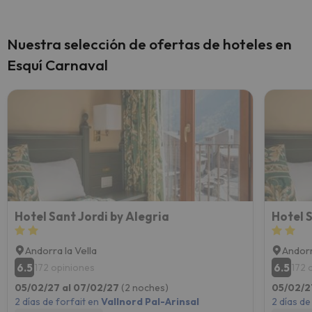
Nuestra selección de ofertas de hoteles en
Esquí Carnaval
Hotel Sant Jordi by Alegria
Hotel S
Andorra la Vella
Andorr
6.5
6.5
172 opiniones
172 
05/02/27 al 07/02/27
(2 noches)
05/02/2
2 días de forfait en
Vallnord Pal-Arinsal
2 días de