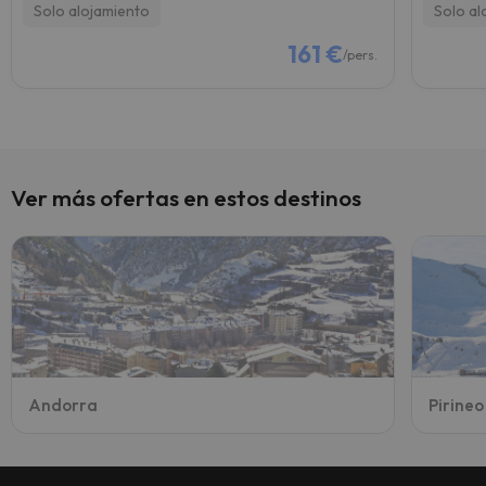
Solo alojamiento
Solo al
161 €
/pers.
Ver más ofertas en estos destinos
Andorra
Pirine