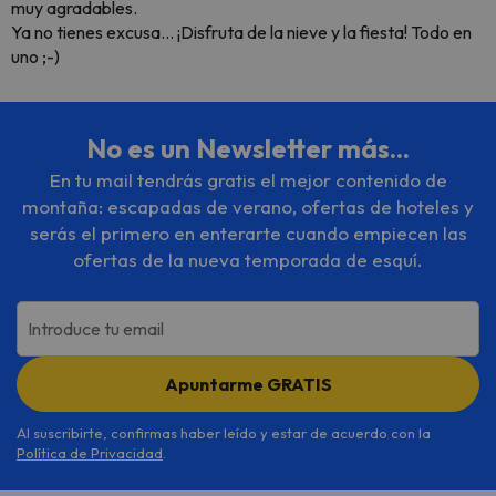
muy agradables.
Ya no tienes excusa... ¡Disfruta de la nieve y la fiesta! Todo en
uno ;-)
No es un Newsletter más...
En tu mail tendrás gratis el mejor contenido de
montaña: escapadas de verano, ofertas de hoteles y
serás el primero en enterarte cuando empiecen las
ofertas de la nueva temporada de esquí.
Introduce tu email
Apuntarme GRATIS
Al suscribirte, confirmas haber leído y estar de acuerdo con la
Política de Privacidad
.