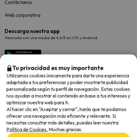
Contáctanos
Web corporativa
Descarga nuestra app
Valorada con una media de 4,6/5 en iOS y Android.
Tu privacidad es muy importante
Utilizamos cookies únicamente para darte una experiencia
adaptada a tus preferencias y poder mostrarte publicidad
personalizada según tu perfil de navegación. Estas cookies
nos ayudan a mostrar el contenido en base a tus intereses y
optimizar nuestra web para ti.
Métodos de pago disponibles
Al hacer clic en "Aceptar y cerrar", harás que te podamos
ofrecer una navegación más eficiente y relevante. Si
necesitas consultar más detalles, puedes leer nuestra
Política de Cookies.
Muchas gracias.