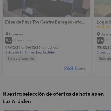
Eden du Pays Toy Centre Bareges -établissement 3 étoiles
Logis H
Bareges
Bareg
9.5
9.4
32 opiniones
129 
04/12/26 al 06/12/26
(2 noches)
05/12/26
2 días de forfait en
Luz Ardiden
6 días de
Solo alojamiento
Solo al
268 €
/pers.
Nuestra selección de ofertas de hoteles en
Luz Ardiden