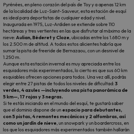
Pyrénées, en pleno corazón del país de Toy y a apenas 12 km
de la localidad de Luz-Saint-Sauveur, esta estación de esquí
es ideal para deportistas de cualquier edad y nivel.
Inaugurada en 1975, Luz-Ardiden se extiende sobre 110
hectáreas y tres vertientes en las que disfrutar al máximo de la
nieve:
Aulian, Béderet y Cloze
, ubicadas entre los 1.680 m y
los 2.500 m de altitud. A todos estos alicientes habría que
sumar la pista de freeride de Bernazaou, con un desnivel de
1.250 m.
Aunque esta estación invernal es muy apreciada entre los
esquiadores más experimentados, lo cierto es que sus 60 km
esquiables ofrecen opciones para todos. Una vez allí, podrás
elegir entre 27 pistas de todos los niveles de dificultad:
3
verdes, 4 azules —incluyendo una pista panorámica de
5 km—, 17 rojas y 3 negras.
Si te estás iniciando en el mundo del esquí, te gustará saber
que el dominio dispone de un
espacio para debutantes,
con 5 pistas, 4 remontes mecánicos y 2 alfombras, así
como un jardín de nieve
, un snowpark y un boardercross, en
los que los esquiadores más experimentados también hallarán