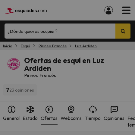
¿Dónde quieres esquiar?
Inicio
Esquí
Pirineo Francés
Luz Ardiden
Ofertas de esquí en Luz
Ardiden
Pirineo Francés
7
23 opiniones
General
Estado
Ofertas
Webcams
Tiempo
Opiniones
Fec
te