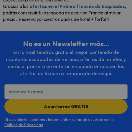
Gracias a las
ofertas en el Pirineo francés de Esquiades
,
podrás conseguir tu escapada de esquí en Francia al mejor
precio. ¡Reserva ya nuestros packs de hotel + forfait!
No es un Newsletter más...
En tu mail tendrás gratis el mejor contenido de
montaña: escapadas de verano, ofertas de hoteles y
serás el primero en enterarte cuando empiecen las
ofertas de la nueva temporada de esquí.
Introduce tu email
Apuntarme GRATIS
Al suscribirte, confirmas haber leído y estar de acuerdo con la
Política de Privacidad
.