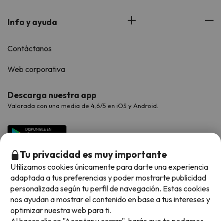
Info y ayuda
Contáctanos
Web corporativa
Descarga nuestra app
Valorada con una media de 4,6/5 en iOS y Android.
Tu privacidad es muy importante
Utilizamos cookies únicamente para darte una experiencia
adaptada a tus preferencias y poder mostrarte publicidad
personalizada según tu perfil de navegación. Estas cookies
nos ayudan a mostrar el contenido en base a tus intereses y
optimizar nuestra web para ti.
Métodos de pago disponibles