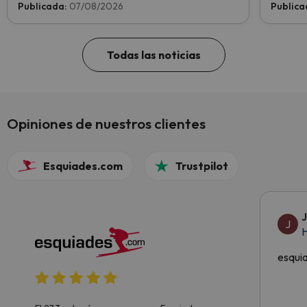
¡Vota ahora y ayúdanos a alcanzar la cima!
Publicada:
07/08/2026
Publica
Todas las noticias
Opiniones de nuestros clientes
Esquiades.com
Trustpilot
J
H
esqui