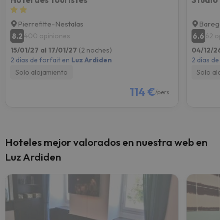
Pierrefitte-Nestalas
Bareg
8.2
6.6
400 opiniones
62 o
15/01/27 al 17/01/27
(2 noches)
04/12/2
2 días de forfait en
Luz Ardiden
2 días de
Solo alojamiento
Solo al
114 €
/pers.
Hoteles mejor valorados en nuestra web en
Luz Ardiden