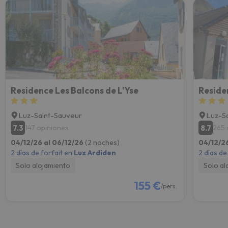
Residence Les Balcons de L'Yse
Reside
Luz-Saint-Sauveur
Luz-S
7.3
8.7
147 opiniones
265 
04/12/26 al 06/12/26
(2 noches)
04/12/2
2 días de forfait en
Luz Ardiden
2 días de
Solo alojamiento
Solo al
155 €
/pers.