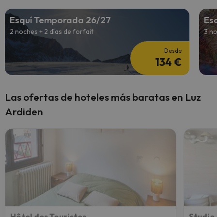
Esquí Temporada 26/27
Esq
2 noches + 2 días de forfait
3 no
Desde
134 €
Las ofertas de hoteles más baratas en Luz
Ardiden
Hôtel des Touristes
Studio