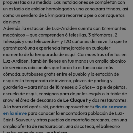
propuestas a su medida. Las instalaciones se completan con
un estadio de eslalon homologado y una zona para trineos, así
como un sendero de 5 km para recorrer a pie o con raquetas
de nieve.
Además, la estación de Luz-Ardiden cuenta con 12 remontes
mecánicos —que comprenden 6 telesillas, 3 alfombras, 2
telesquís y una telecuerda— y 120 cañones de nieve, lo que te
garantizará una experiencia inmejorable en cualquier
momento de la temporada de esquí. Con nuestras ofertas en
Luz-Ardiden, también tienes en tus manos un amplio abanico
de servicios adicionales que harán tu estancia aún más
cómoda: autobuses gratis entre el pueblo y la estación de
esquí en la temporada de invierno, plazas de parking y
guardería —para niños de 18 meses a 5 años— a pie de pistas,
escuela de esquí, consignas para dejar los esquís o la table de
snow, el área de descanso de
Le Cluquet
y dos restaurantes.
A la hora del après-ski, podrás aprovechar tu
fin de semana
en la nieve
para conocer la encantadora población de Luz-
Saint-Sauveur y otros pueblos de montaña cercanos, con una
amplia oferta de restauración, una discoteca, el balneario
Luzéa, salas de cine, una bolera…