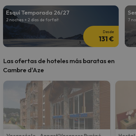
Esquí Temporada 26/27
Se
2 noches + 2 días de forfait
7 no
Desde
131 €
Las ofertas de hoteles más baratas en
Cambre d'Aze
Vacancéole - Appart'Vacances Pyrénées 2000
Hostal