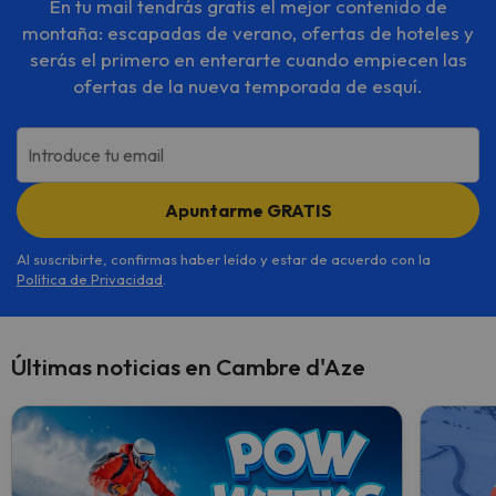
En tu mail tendrás gratis el mejor contenido de
montaña: escapadas de verano, ofertas de hoteles y
serás el primero en enterarte cuando empiecen las
ofertas de la nueva temporada de esquí.
Introduce tu email
Apuntarme GRATIS
Al suscribirte, confirmas haber leído y estar de acuerdo con la
Política de Privacidad
.
Últimas noticias en Cambre d'Aze