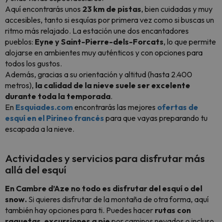
Aquí encontrarás unos
23 km de pistas
, bien cuidadas y muy
accesibles, tanto si esquías por primera vez como si buscas un
ritmo más relajado. La estación une dos encantadores
pueblos:
Eyne y Saint-Pierre-dels-Forcats
, lo que permite
alojarse en ambientes muy auténticos y con opciones para
todos los gustos.
Además, gracias a su orientación y altitud (hasta 2.400
metros),
la calidad de la nieve suele ser excelente
durante toda la temporada
.
En
Esquiades.com
encontrarás las mejores
ofertas de
esquí en el Pirineo francés
para que vayas preparando tu
escapada a la nieve.
Actividades y servicios para disfrutar más
allá del esquí
En Cambre d’Aze no todo es disfrutar del esquí o del
snow.
Si quieres disfrutar de la montaña de otra forma, aquí
también hay opciones para ti. Puedes hacer
rutas con
raquetas, excursiones a pie
por caminos nevados o incluso