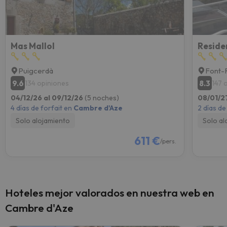
Mas Mallol
Reside
Puigcerdà
Font-
9.6
8.3
134 opiniones
147 
04/12/26 al 09/12/26
(5 noches)
08/01/2
4 días de forfait en
Cambre d'Aze
2 días de
Solo alojamiento
Solo al
611 €
/pers.
Hoteles mejor valorados en nuestra web en
Cambre d'Aze