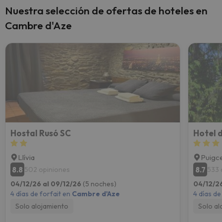
Nuestra selección de ofertas de hoteles en
Cambre d'Aze
Hostal Rusó SC
Hotel 
Llívia
Puigc
8.8
8.7
502 opiniones
533 
04/12/26 al 09/12/26
(5 noches)
04/12/2
4 días de forfait en
Cambre d'Aze
4 días de
Solo alojamiento
Solo al