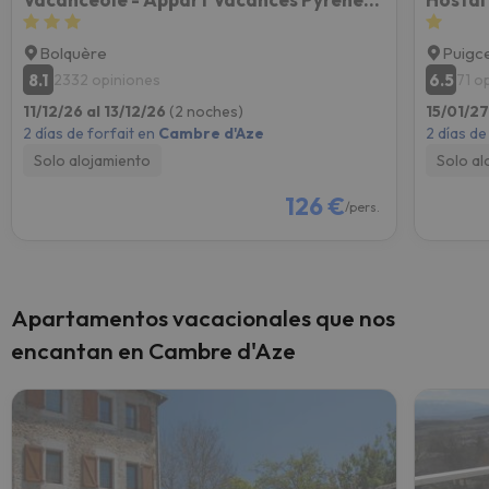
Bolquère
Puigc
8.1
6.5
2332 opiniones
71 o
11/12/26 al 13/12/26
(2 noches)
15/01/27
2 días de forfait en
Cambre d'Aze
2 días de
Solo alojamiento
Solo al
126 €
/pers.
Apartamentos vacacionales que nos
encantan en Cambre d'Aze