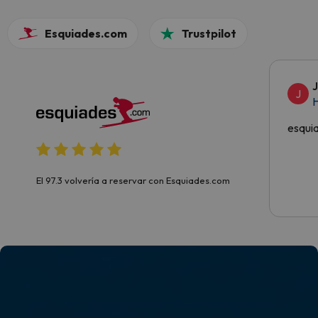
Esquiades.com
Trustpilot
J
H
esqui
El 97.3 volvería a reservar con Esquiades.com