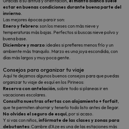
Gracias a su altitud y orientación,
el manto blanco suele
estar en buenas condiciones durante buena parte del
invierno
.
Las mejores épocas para ir son:
Enero y febrero
: son los meses con más nieve y
temperaturas más bajas. Perfectos si buscas nieve polvo y
buena base.
Diciembre y marzo
: ideales si prefieres menos frío y un
ambiente más tranquilo. Marzo es una joya escondida, con
días más largos y muy poca gente.
Consejos para organizar tu viaje
Aquí te dejamos algunos buenos consejos para que puedas
organizar tu viaje de esquí en los Pirineos:
Reserva con antelación
, sobre todo si planeas ir en
vacaciones escolares.
Consulta nuestras ofertas con alojamiento + forfait
,
que te permiten ahorrar y tenerlo todo listo antes de llegar.
No olvides el seguro de esquí
, por si acaso.
Y si vas con niños,
infórmate de las clases y zonas para
debutantes
: Cambre d’Aze es una de las estaciones más