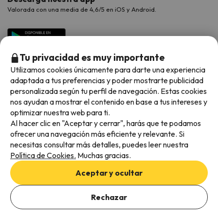
Valorada con una media de 4,6/5 en iOS y Android.
Tu privacidad es muy importante
Utilizamos cookies únicamente para darte una experiencia
adaptada a tus preferencias y poder mostrarte publicidad
personalizada según tu perfil de navegación. Estas cookies
nos ayudan a mostrar el contenido en base a tus intereses y
optimizar nuestra web para ti.
Métodos de pago disponibles
Al hacer clic en "Aceptar y cerrar", harás que te podamos
ofrecer una navegación más eficiente y relevante. Si
necesitas consultar más detalles, puedes leer nuestra
Política de Cookies.
Muchas gracias.
Condiciones generales
Aceptar y ocultar
Privacidad de datos
Política de cookies
Rechazar
Viajes para ti S.L.U. Copyright © Esquiades.com 2002-2026