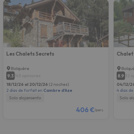
Les Chalets Secrets
Chalet
Bolquère
Bolqu
9.3
8.9
143 opiniones
32 o
18/12/26 al 20/12/26
(2 noches)
04/12/2
2 días de forfait en
Cambre d'Aze
4 días de
Solo alojamiento
Solo al
406 €
/pers.