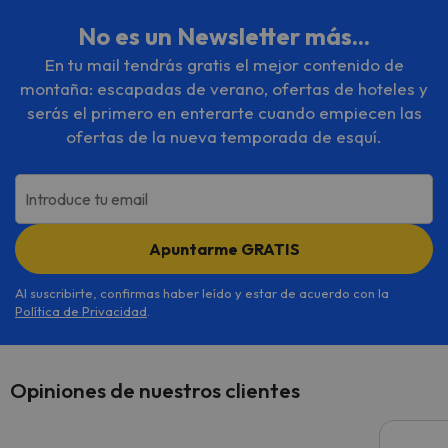
No es un Newsletter más...
En tu mail tendrás gratis el mejor contenido de
montaña: escapadas de verano, ofertas de hoteles y
serás el primero en enterarte cuando empiecen las
ofertas de la nueva temporada de esquí.
Introduce tu email
Apuntarme GRATIS
Al suscribirte, confirmas haber leído y estar de acuerdo con la
Política de Privacidad
.
Opiniones de nuestros clientes