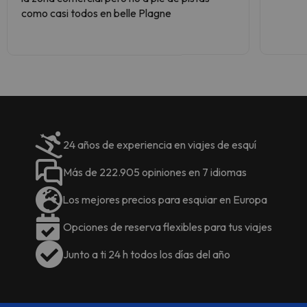
Maurice (a 16 km).
como casi todos en belle Plagne
dispondrá de comodidades como
TV vía satélite/de pago, caja
fuerte, calefacción y aire
acondicionado, aspiradora y
balcón en su alojamiento.
24 años de experiencia en viajes de esquí
Más de 222.905 opiniones en 7 idiomas
Los mejores precios para esquiar en Europa
Opciones de reserva flexibles para tus viajes
Junto a ti 24 h todos los días del año