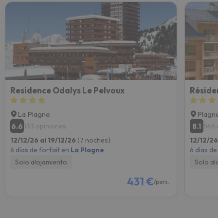
Residence Odalys Le Pelvoux
Réside
La Plagne
Plagne
6.6
8.1
133 opiniones
546 
12/12/26 al 19/12/26
(7 noches)
12/12/26
6 días de forfait en
La Plagne
6 días de
Solo alojamiento
Solo al
431 €
/pers.