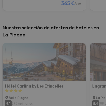
365 €
/pers.
Nuestra selección de ofertas de hoteles en
La Plagne
Hôtel Carlina by Les Etincelles
Lagran
Belle Plagne
La Pl
9.1
8.4
295 opiniones
188 