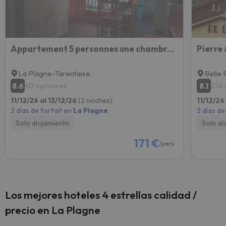
Appartement 5 personnes une chambre proche pistes balcon vue montagne Draps et serviettes non fourni
La Plagne-Tarentaise
Belle 
8.6
8.1
40 opiniones
236 
11/12/26 al 13/12/26
(2 noches)
11/12/26
2 días de forfait en
La Plagne
2 días de
Solo alojamiento
Solo al
171 €
/pers.
Los mejores hoteles 4 estrellas calidad /
precio en La Plagne