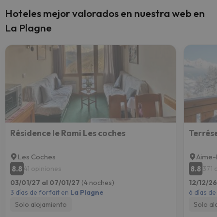
Hoteles mejor valorados en nuestra web en
La Plagne
Résidence le Rami Les coches
Terrés
Les Coches
Aime-
8.8
8.8
41 opiniones
371 
03/01/27 al 07/01/27
(4 noches)
12/12/26
3 días de forfait en
La Plagne
6 días de
Solo alojamiento
Solo al