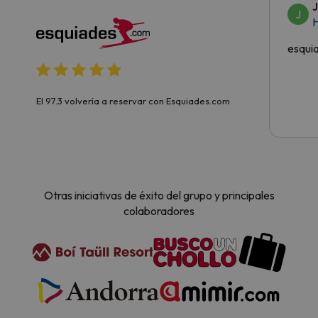
J
H
esqui
El 97.3 volvería a reservar con Esquiades.com
Otras iniciativas de éxito del grupo y principales
colaboradores