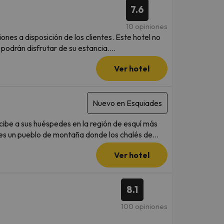
7.6
10 opiniones
nes a disposición de los clientes. Este hotel no
 podrán disfrutar de su estancia.
Ver hotel
Nuevo en Esquiades
ecibe a sus huéspedes en la región de esquí más
es un pueblo de montaña donde los chalés de
s, relajación y bienestar: Courchevel cumple
Ver hotel
 km del hotel. El aeropuerto de Lyon-Saint
proximadamente a 186 km y 190 km
8.1
. Reformado en 2009, el establecimiento cuenta
scensor, sala de juegos y restaurante. Por un
100 opiniones
ciones, servicio de lavandería y garaje. Las
 y secador de pelo) con o sin WC separados. Se