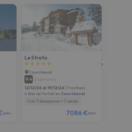
Le Strato
Le Lana
Courchevel
Courche
9.4
8.5
12 opiniones
114 opi
)
12/12/26 al 19/12/26
(7 noches)
12/12/26 al
6 días de forfait en
Courchevel
6 días de fo
Con 7 desayunos + 7 cenas
Con 7 des
€
7086 €
/pers.
/pers.