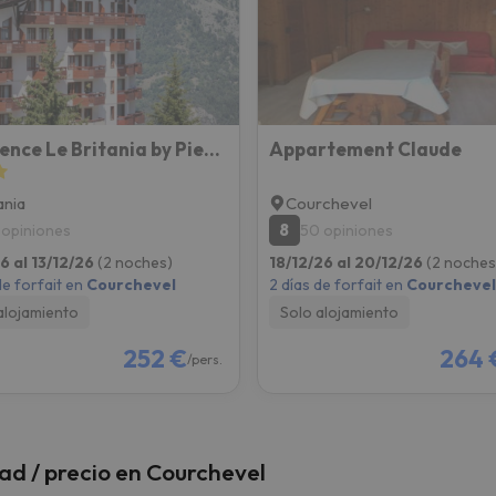
 el norte. En cuanto encuentre su brújula vuelve.
Résidence Le Britania by Pierre & Vacances
Appartement Claude
ania
Courchevel
8
 opiniones
50 opiniones
26 al 13/12/26
(2 noches)
18/12/26 al 20/12/26
(2 noches
de forfait en
Courchevel
2 días de forfait en
Courchevel
alojamiento
Solo alojamiento
252 €
264 
/pers.
dad / precio en Courchevel