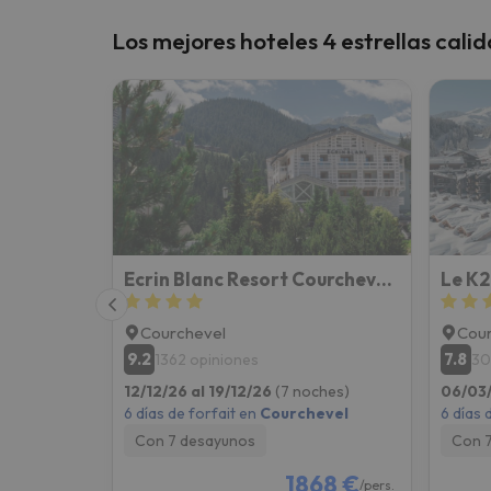
Los mejores hoteles 4 estrellas cali
Ecrin Blanc Resort Courchevel - Aquapark
Le K2
Courchevel
Cour
9.2
7.8
1362 opiniones
30
12/12/26 al 19/12/26
(7 noches)
06/03/
6 días de forfait en
Courchevel
6 días 
Con 7 desayunos
Con 
1868 €
/pers.