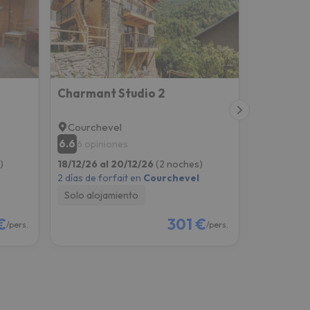
Charmant Studio 2
Chalet B
Courchevel
Courche
6.6
8.9
6 opiniones
6 opini
)
18/12/26 al 20/12/26
(2 noches)
11/12/26 al
2 días de forfait en
Courchevel
2 días de fo
Solo alojamiento
Solo aloj
€
301 €
/pers.
/pers.