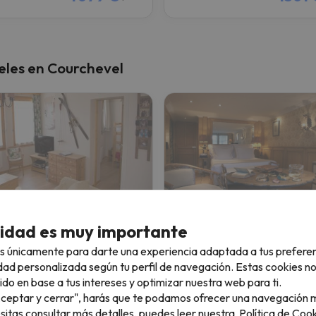
eles en Courchevel
Courchevel 1550 - VERITABLE SKI AUX PIEDS - APPARTEMENT LES TOVETS T2 - 47m2 - 4P
Le Saint Joseph
cidad es muy importante
s únicamente para darte una experiencia adaptada a tus prefere
chevel
Courchevel
dad personalizada según tu perfil de navegación. Estas cookies n
8.8
 opiniones
88 opiniones
ido en base a tus intereses y optimizar nuestra web para ti.
26 al 19/12/26
(7 noches)
11/12/26 al 13/12/26
(2 noches)
"Aceptar y cerrar", harás que te podamos ofrecer una navegación m
de forfait en
Courchevel
2 días de forfait en
Courchevel
esitas consultar más detalles, puedes leer nuestra
Política de Cook