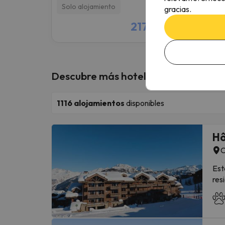
Solo alojamiento
Solo 
gracias.
2179 €
/pers.
Descubre más hoteles en Courcheve
1116
alojamientos
disponibles
Hô
C
Est
res