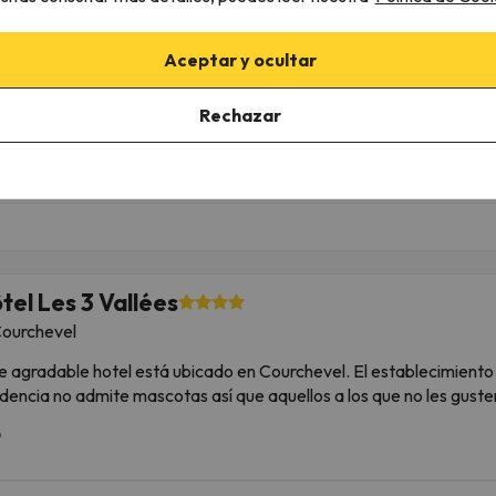
alojamiento
Solo alojamiento
743 €
1190 
Aceptar y ocultar
/pers.
Rechazar
l
tel Les 3 Vallées
ourchevel
e agradable hotel está ubicado en Courchevel. El establecimient
idencia no admite mascotas así que aquellos a los que no les guste