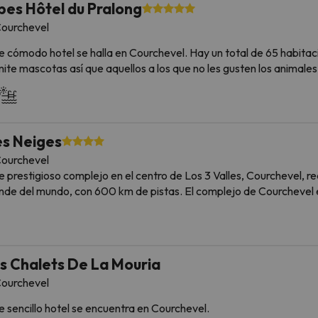
pes Hôtel du Pralong
ourchevel
e cómodo hotel se halla en Courchevel. Hay un total de 65 habitacio
ite mascotas así que aquellos a los que no les gusten los animales
s Neiges
ourchevel
e prestigioso complejo en el centro de Los 3 Valles, Courchevel, r
nde del mundo, con 600 km de pistas. El complejo de Courchevel 
era y piedra se combinan armoniosamente con su entorno. Compra
as las expectativas. La estación de trenes se encuentra a unos 30
péry y el aeropuerto internacional de Cointrin están situados a
uéspedes quedarán encantados con la buena acogida, el servicio personalizado y la atención
s Chalets De La Mouria
detalle, así como con su salón acogedor con piano bar y chimenea
ourchevel
 48 habitaciones, vestíbulo con recepción 24 horas, caja fuerte, a
go adicional, los huéspedes tienen a su disposición servicio de habita
e sencillo hotel se encuentra en Courchevel.
itaciones están equipadas con cuarto de baño (con bañera, ducha