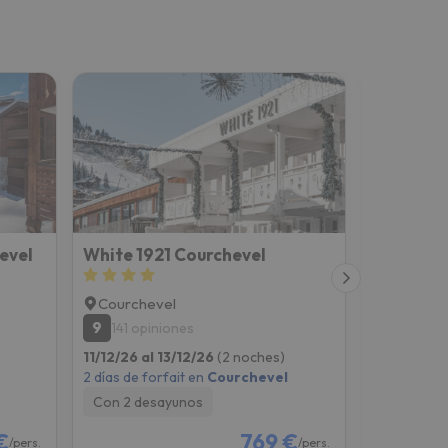
evel
White 1921 Courchevel
Les Sher
Courchevel
Courche
9
8.6
141 opiniones
172 opi
)
11/12/26 al 13/12/26
(2 noches)
12/12/26 al
2 días de forfait en
Courchevel
6 días de fo
Con 2 desayunos
Con 7 des
€
769 €
/pers.
/pers.