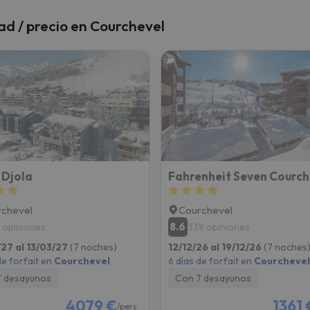
dad / precio en Courchevel
 Djola
Fahrenheit Seven Courch
chevel
Courchevel
8.6
 opiniones
339 opiniones
27 al 13/03/27
(7 noches)
12/12/26 al 19/12/26
(7 noches
de forfait en
Courchevel
6 días de forfait en
Courchevel
7 desayunos
Con 7 desayunos
4079 €
1361 
/pers.