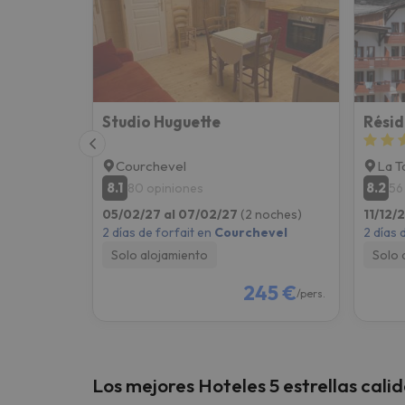
¡Vaya! Parece que nuestro buscador ha perdido
Studio Huguette
Courchevel
La T
8.1
8.2
80 opiniones
56
05/02/27 al 07/02/27
(2 noches)
11/12/
2 días de forfait en
Courchevel
2 días 
Solo alojamiento
Solo 
245 €
/pers.
Los mejores Hoteles 5 estrellas cali