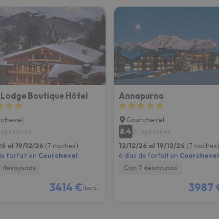
Lodge Boutique Hôtel
Annapurna
chevel
Courchevel
8.4
 opiniones
21 opiniones
26 al 19/12/26
(7 noches)
12/12/26 al 19/12/26
(7 noches
de forfait en
Courchevel
6 días de forfait en
Courchevel
7 desayunos
Con 7 desayunos
3414 €
3987 
/pers.