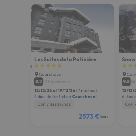
Les Suites de la Potinière
Snow 
Courchevel
Cour
8.2
9.8
108 opiniones
36
12/12/26 al 19/12/26
(7 noches)
12/12/
6 días de forfait en
Courchevel
6 días 
Con 7 desayunos
Con 
2573 €
/pers.