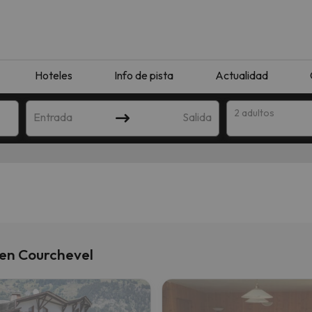
Hoteles
Info de pista
Actualidad
2 adultos
Entrada
Salida
 en Courchevel
que coincida con tu búsqueda. Prueba a modificar el destino.