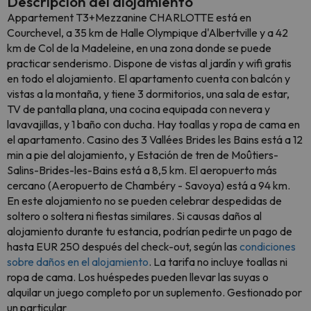
Descripción del alojamiento
Appartement T3+Mezzanine CHARLOTTE está en
Courchevel, a 35 km de Halle Olympique d'Albertville y a 42
km de Col de la Madeleine, en una zona donde se puede
practicar senderismo. Dispone de vistas al jardín y wifi gratis
en todo el alojamiento. El apartamento cuenta con balcón y
vistas a la montaña, y tiene 3 dormitorios, una sala de estar,
TV de pantalla plana, una cocina equipada con nevera y
lavavajillas, y 1 baño con ducha. Hay toallas y ropa de cama en
el apartamento. Casino des 3 Vallées Brides les Bains está a 12
min a pie del alojamiento, y Estación de tren de Moûtiers-
Salins-Brides-les-Bains está a 8,5 km. El aeropuerto más
cercano (Aeropuerto de Chambéry - Savoya) está a 94 km.
En este alojamiento no se pueden celebrar despedidas de
soltero o soltera ni fiestas similares. Si causas daños al
alojamiento durante tu estancia, podrían pedirte un pago de
hasta EUR 250 después del check-out, según las
condiciones
sobre daños en el alojamiento
. La tarifa no incluye toallas ni
ropa de cama. Los huéspedes pueden llevar las suyas o
alquilar un juego completo por un suplemento. Gestionado por
un particular