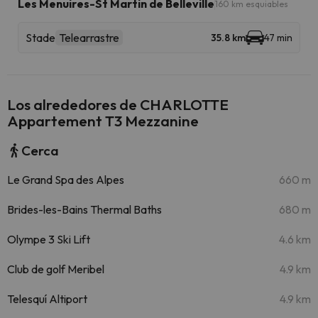
Les Menuires-St Martin de Belleville
160 km esquiables
Stade
Telearrastre
35.8 km
47 min
Los alrededores de CHARLOTTE
Appartement T3 Mezzanine
Cerca
Le Grand Spa des Alpes
660 m
Brides-les-Bains Thermal Baths
680 m
Olympe 3 Ski Lift
4.6 km
Club de golf Meribel
4.9 km
Telesquí Altiport
4.9 km