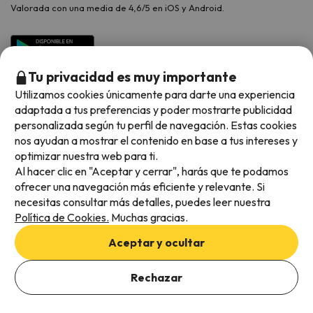
Valorada con una media de 4,6/5 en iOS y Android.
Tu privacidad es muy importante
Utilizamos cookies únicamente para darte una experiencia
adaptada a tus preferencias y poder mostrarte publicidad
personalizada según tu perfil de navegación. Estas cookies
nos ayudan a mostrar el contenido en base a tus intereses y
optimizar nuestra web para ti.
Métodos de pago disponibles
Al hacer clic en "Aceptar y cerrar", harás que te podamos
ofrecer una navegación más eficiente y relevante. Si
necesitas consultar más detalles, puedes leer nuestra
Política de Cookies.
Muchas gracias.
Condiciones generales
Aceptar y ocultar
Privacidad de datos
Añade las fechas para comprobar la disponibilidad
Política de cookies
Rechazar
Añadir fechas
Viajes para ti S.L.U. Copyright © Esquiades.com 2002-2026