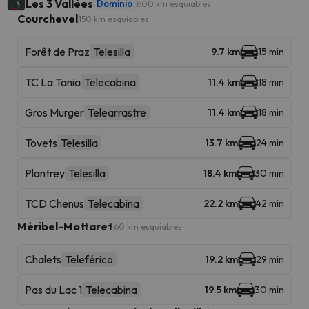
Les 3 Vallées
Dominio
600 km esquiables
Courchevel
150 km esquiables
Forêt de Praz
Telesilla
9.7 km
15 min
TC La Tania
Telecabina
11.4 km
18 min
Gros Murger
Telearrastre
11.4 km
18 min
Tovets
Telesilla
13.7 km
24 min
Plantrey
Telesilla
18.4 km
30 min
TCD Chenus
Telecabina
22.2 km
42 min
Méribel-Mottaret
60 km esquiables
Chalets
Teleférico
19.2 km
29 min
Pas du Lac 1
Telecabina
19.5 km
30 min