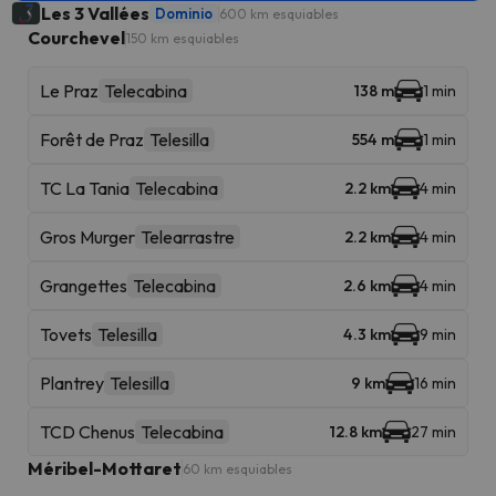
Les 3 Vallées
Dominio
600 km esquiables
Courchevel
150 km esquiables
Le Praz
Telecabina
138 m
1 min
Forêt de Praz
Telesilla
554 m
1 min
TC La Tania
Telecabina
2.2 km
4 min
Gros Murger
Telearrastre
2.2 km
4 min
Grangettes
Telecabina
2.6 km
4 min
Tovets
Telesilla
4.3 km
9 min
Plantrey
Telesilla
9 km
16 min
TCD Chenus
Telecabina
12.8 km
27 min
Méribel-Mottaret
60 km esquiables