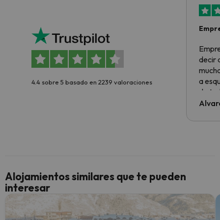
Empre
Empre
decir
muchas
a esqu
4.4 sobre 5 basado en 2239 valoraciones
de tod
al cli
Alvar
he ten
culpa 
inmobi
y un t
cancel
cance
Alojamientos similares que te pueden
perfe
interesar
diner
Recom
vacaci