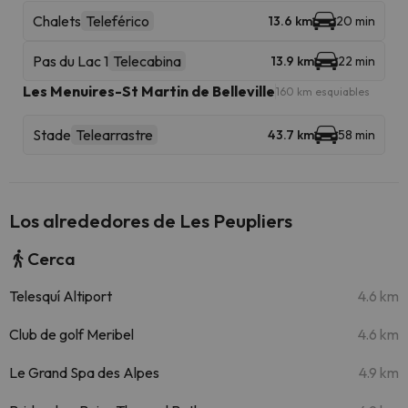
Chalets
Teleférico
13.6 km
20 min
Pas du Lac 1
Telecabina
13.9 km
22 min
Les Menuires-St Martin de Belleville
160 km esquiables
Stade
Telearrastre
43.7 km
58 min
Los alrededores de Les Peupliers
Cerca
Telesquí Altiport
4.6 km
Club de golf Meribel
4.6 km
Le Grand Spa des Alpes
4.9 km