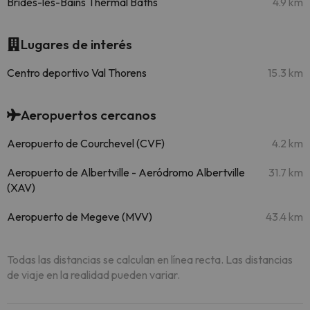
Brides-les-Bains Thermal Baths
4.9 km
Lugares de interés
Centro deportivo Val Thorens
15.3 km
Aeropuertos cercanos
Aeropuerto de Courchevel (CVF)
4.2 km
Aeropuerto de Albertville - Aeródromo Albertville
31.7 km
(XAV)
Aeropuerto de Megeve (MVV)
43.4 km
Todas las distancias se calculan en línea recta. Las distancias
de viaje en la realidad pueden variar.