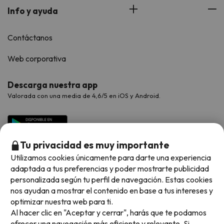
Info y ayuda
Contáctanos
Web corporativa
Descarga nuestra app
Valorada con una media de 4,6/5 en iOS y Android.
Tu privacidad es muy importante
Utilizamos cookies únicamente para darte una experiencia
adaptada a tus preferencias y poder mostrarte publicidad
personalizada según tu perfil de navegación. Estas cookies
nos ayudan a mostrar el contenido en base a tus intereses y
optimizar nuestra web para ti.
Métodos de pago disponibles
Al hacer clic en "Aceptar y cerrar", harás que te podamos
ofrecer una navegación más eficiente y relevante. Si