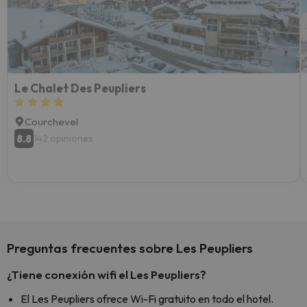
esquia
extra
yo.
Le Chalet Des Peupliers
Courchevel
8.8
142 opiniones
Preguntas frecuentes sobre Les Peupliers
¿Tiene conexión wifi el Les Peupliers?
El Les Peupliers ofrece Wi-Fi gratuito en todo el hotel.