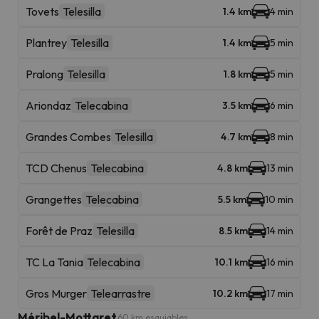
Tovets
Telesilla
1.4 km
4 min
Plantrey
Telesilla
1.4 km
5 min
Pralong
Telesilla
1.8 km
5 min
Ariondaz
Telecabina
3.5 km
6 min
Grandes Combes
Telesilla
4.7 km
8 min
TCD Chenus
Telecabina
4.8 km
13 min
Grangettes
Telecabina
5.5 km
10 min
Forêt de Praz
Telesilla
8.5 km
14 min
TC La Tania
Telecabina
10.1 km
16 min
Gros Murger
Telearrastre
10.2 km
17 min
Méribel-Mottaret
60 km esquiables