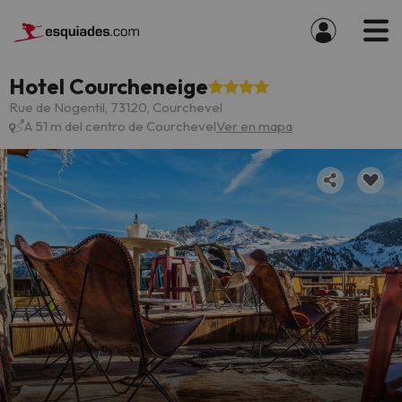
Hotel Courcheneige
Rue de Nogentil, 73120, Courchevel
A 51 m del centro de Courchevel
Ver en mapa