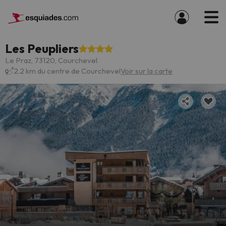
Les Peupliers
Le Praz, 73120, Courchevel
2.2 km du centre de Courchevel
Voir sur la carte