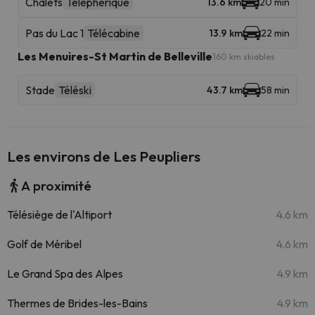
Chalets
Téléphérique
13.6 km
20 min
Pas du Lac 1
Télécabine
13.9 km
22 min
Les Menuires-St Martin de Belleville
160 km skiables
Stade
Téléski
43.7 km
58 min
Les environs de Les Peupliers
A proximité
Télésiège de l'Altiport
4.6 km
Golf de Méribel
4.6 km
Le Grand Spa des Alpes
4.9 km
Thermes de Brides-les-Bains
4.9 km