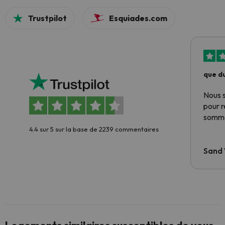
Trustpilot
Esquiades.com
que du
Nous 
pour 
somme
4.4 sur 5 sur la base de 2239 commentaires
Sand