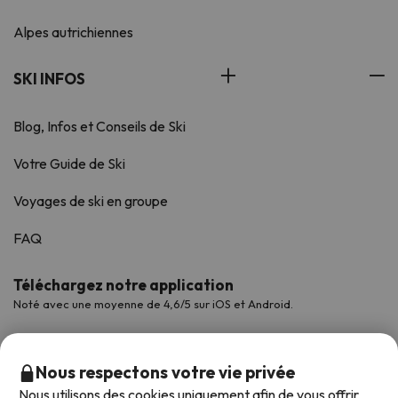
Alpes autrichiennes
SKI INFOS
Blog, Infos et Conseils de Ski
Votre Guide de Ski
Voyages de ski en groupe
FAQ
Téléchargez notre application
Noté avec une moyenne de 4,6/5 sur iOS et Android.
Nous respectons votre vie privée
Nous utilisons des cookies uniquement afin de vous offrir