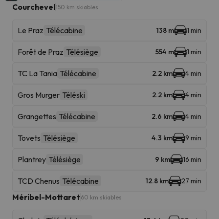
Courchevel
150 km skiables
Le Praz
Télécabine
138 m
1 min
Forêt de Praz
Télésiège
554 m
1 min
TC La Tania
Télécabine
2.2 km
4 min
Gros Murger
Téléski
2.2 km
4 min
Grangettes
Télécabine
2.6 km
4 min
Tovets
Télésiège
4.3 km
9 min
Plantrey
Télésiège
9 km
16 min
TCD Chenus
Télécabine
12.8 km
27 min
Méribel-Mottaret
60 km skiables