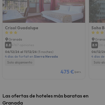
Crisol Guadalupe
Soho B
Granada
Grana
8.8
8.9
4767 opiniones
126 
06/12/26 al 11/12/26
(5 noches)
06/12/26
4 días de forfait en
Sierra Nevada
4 días de
Solo alojamiento
Solo al
475 €
/pers.
Las ofertas de hoteles más baratas en
Granada