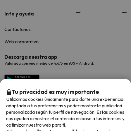
Info y ayuda
Contáctanos
Web corporativa
Descarga nuestra app
Valorada con una media de 4,6/5 en iOS y Android.
Tu privacidad es muy importante
Utilizamos cookies únicamente para darte una experiencia
adaptada a tus preferencias y poder mostrarte publicidad
personalizada según tu perfil de navegación. Estas cookies
nos ayudan a mostrar el contenido en base a tus intereses y
optimizar nuestra web para ti.
Métodos de pago disponibles