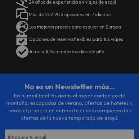
24 años de experiencia en viajes de esquí
ideal para tomar unas tapas en
bares y tabernas de siempre.
Más de 222.905 opiniones en 7 idiomas
Si tu pasión es la nieve y el
esquí
, este alojamiento se
Los mejores precios para esquiar en Europa
encuentra a tan solo 40 minutos en
coche del acceso a
Pradollano
, el
Opciones de reserva flexibles para tus viajes
único núcleo habitado de la
estación de esquí de
Sierra
Junto a ti 24 h todos los días del año
Nevada
donde se encuentran
todos los servicios principales de la
estación.
¡Reserva ya en
No es un Newsletter más...
el
Hotel Granada Alixares****
y
En tu mail tendrás gratis el mejor contenido de
descubre el corazón de Granada!
montaña: escapadas de verano, ofertas de hoteles y
serás el primero en enterarte cuando empiecen las
ofertas de la nueva temporada de esquí.
Introduce tu email