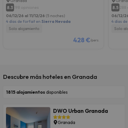
Granada
Grana
8.3
8.5
198 opiniones
288 
06/12/26 al 11/12/26
(5 noches)
06/12/26
4 días de forfait en
Sierra Nevada
4 días de
Solo alojamiento
Solo al
428 €
/pers.
Descubre más hoteles en Granada
1815
alojamientos
disponibles
DWO Urban Granada
Granada