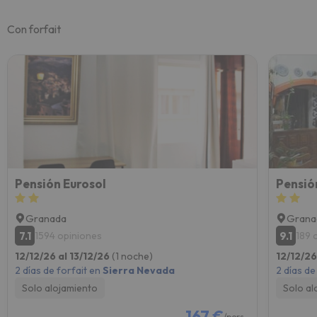
Con forfait
Pensión Eurosol
Pensió
Granada
Grana
7.1
9.1
1594 opiniones
189 
12/12/26 al 13/12/26
(1 noche)
12/12/26
2 días de forfait en
Sierra Nevada
2 días de
Solo alojamiento
Solo al
167 €
/pers.