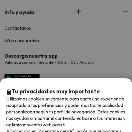
Info y ayuda
Contáctanos
Web corporativa
Descarga nuestra app
Valorada con una media de 4,6/5 en iOS y Android.
Tu privacidad es muy importante
Utilizamos cookies únicamente para darte una experiencia
adaptada a tus preferencias y poder mostrarte publicidad
personalizada según tu perfil de navegación. Estas cookies
nos ayudan a mostrar el contenido en base a tus intereses y
optimizar nuestra web para ti.
Métodos de pago disponibles
Al hacer clic en "Aceptar y cerrar", harás que te podamos