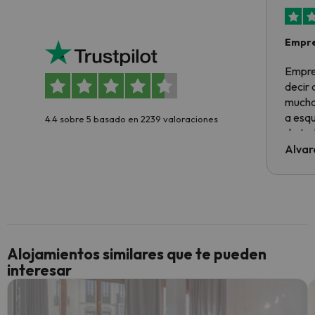
Empre
Empre
decir
muchas
a esqu
4.4 sobre 5 basado en 2239 valoraciones
de tod
al cli
Alvar
he ten
culpa 
inmobi
y un t
cancel
cance
Alojamientos similares que te pueden
perfe
interesar
diner
Recom
vacaci