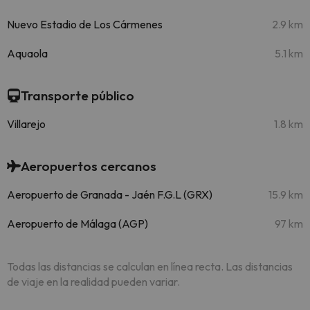
Nuevo Estadio de Los Cármenes
2.9 km
Aquaola
5.1 km
Transporte público
Villarejo
1.8 km
Aeropuertos cercanos
Aeropuerto de Granada - Jaén F.G.L (GRX)
15.9 km
Aeropuerto de Málaga (AGP)
97 km
Todas las distancias se calculan en línea recta. Las distancias
de viaje en la realidad pueden variar.