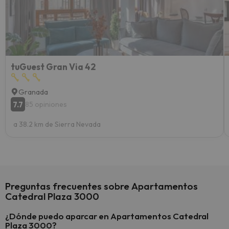
esquia
extra
yo.
tuGuest Gran Via 42
Granada
7.7
85 opiniones
a 38.2 km de Sierra Nevada
Preguntas frecuentes sobre Apartamentos
Catedral Plaza 3000
¿Dónde puedo aparcar en Apartamentos Catedral
Plaza 3000?