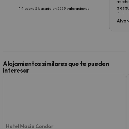
muchas
a esqu
4.4 sobre 5 basado en 2239 valoraciones
de tod
al cli
Alvar
he ten
culpa 
inmobi
y un t
cancel
cance
Alojamientos similares que te pueden
perfe
interesar
diner
Recom
vacaci
esquia
extra
yo.
Hotel Macia Condor