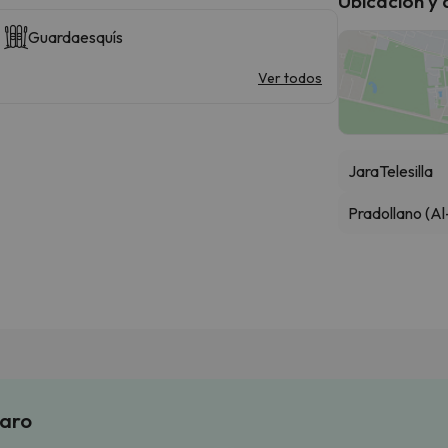
Ubicación y
Guardaesquís
Ver todos
Jara
Telesilla
Pradollano (Al
laro