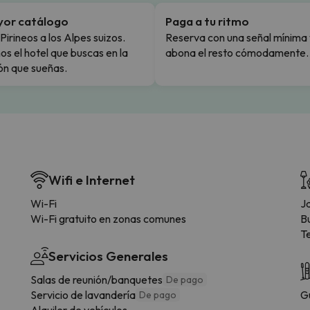
yor catálogo
Paga a tu ritmo
Pirineos a los Alpes suizos.
Reserva con una señal mínima 
s el hotel que buscas en la
abona el resto cómodamente.
ón que sueñas.
Wifi e Internet
Wi-Fi
Ja
Wi-Fi gratuito en zonas comunes
B
T
Servicios Generales
Salas de reunión/banquetes
De pago
Servicio de lavandería
G
De pago
Alquiler de vehículos