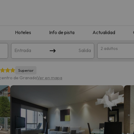
Hoteles
Info de pista
Actualidad
2 adultos
Entrada
Salida
Superior
 centro de Granada
Ver en mapa
que coincida con tu búsqueda. Prueba a modificar el destino.