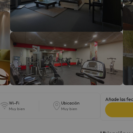
 el norte. En cuanto encuentre su brújula vuelve.
Añade las fec
Wi-Fi
Ubicación
Muy bien
Muy bien