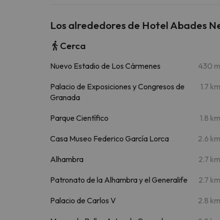
Los alrededores de Hotel Abades 
Cerca
Nuevo Estadio de Los Cármenes
430 
Palacio de Exposiciones y Congresos de
1.7 k
Granada
Parque Científico
1.8 k
Casa Museo Federico García Lorca
2.6 k
Alhambra
2.7 k
Patronato de la Alhambra y el Generalife
2.7 k
Palacio de Carlos V
2.8 k