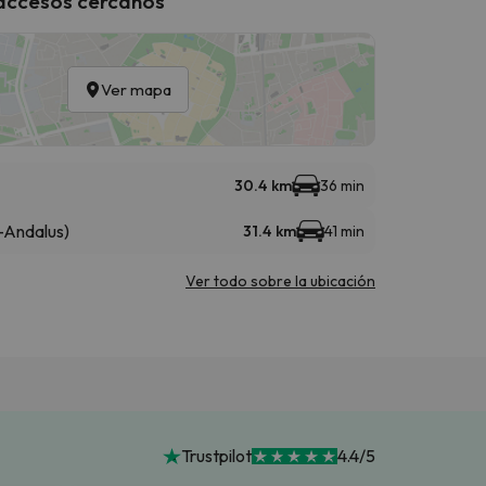
 accesos cercanos
Ver mapa
30.4 km
36 min
-Andalus)
31.4 km
41 min
Ver todo sobre la ubicación
Trustpilot
4.4/5