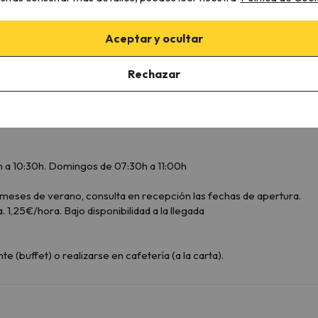
Dispone de sábanas
Mini-nevera de pago
Aceptar y ocultar
Rechazar
 a 10:30h. Domingos de 07:30h a 11:00h
meses de verano, consulta en recepción las fechas de apertura.
. 1,25€/hora. Bajo disponibilidad a la llegada
(buffet) o realizarse en cafetería (a la carta).