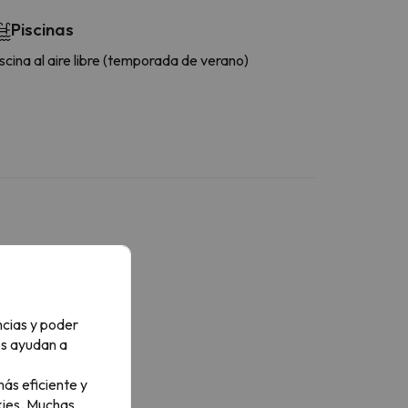
Piscinas
scina al aire libre (temporada de verano)
ncias y poder
os ayudan a
ás eficiente y
ies.
Muchas