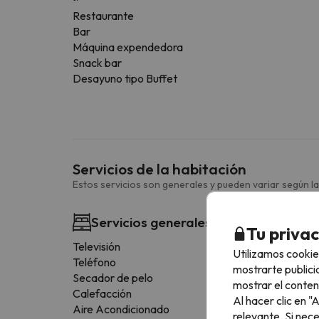
Restaurante
Bar
Máquina expendedora
Snack bar
Desayuno tipo Buffet
Servicios de la habitación
Estos servicios son generales y pueden variar según la
Servicios generales habitación
Tu priva
Televisión
Utilizamos cookie
Teléfono
mostrarte publici
Secador de pelo
mostrar el conten
Calefacción
Al hacer clic en 
Aire Acondicionado
relevante. Si nec