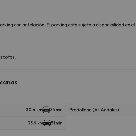
rking con antelación. El parking está sujeto a disponibilidad en e
ascotas.
rcanas
Pradollano (Al-Andalus)
30.4 km
36 min
33.9 km
51 min