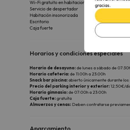
Wi-Fi gratuito en habitaciones
gracias.
Servicio de despertador
Habitación insonorizada
Escritorio
Caja fuerte
Horarios y condiciones especiales
Horario de desayuno:
de lunes a sábado de 07:30h
Horario cafeteria:
de 11:00h a 23:00h
Snack bar piscina:
abierto únicamente durante los 
Precio del parking interior y exterior:
12,50€/día
Horario gimnasio:
de 07:00h a 23:00h
Caja fuerte:
gratuíta
Almuerzos y cenas:
Deben contratarse previamente 
Aparcamiento