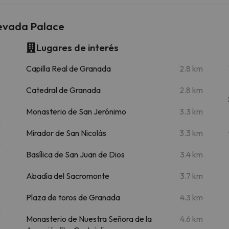
Nevada Palace
Lugares de interés
m
Capilla Real de Granada
2.8 km
m
Catedral de Granada
2.8 km
Monasterio de San Jerónimo
3.3 km
m
Mirador de San Nicolás
3.3 km
m
Basílica de San Juan de Dios
3.4 km
m
Abadía del Sacromonte
3.7 km
m
Plaza de toros de Granada
4.3 km
m
Monasterio de Nuestra Señora de la
4.6 km