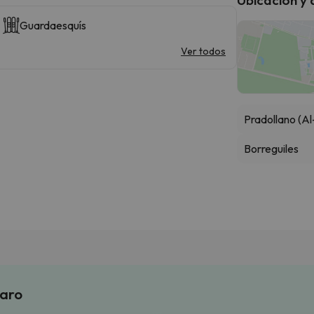
Guardaesquís
Ver todos
Pradollano (Al
Borreguiles
laro