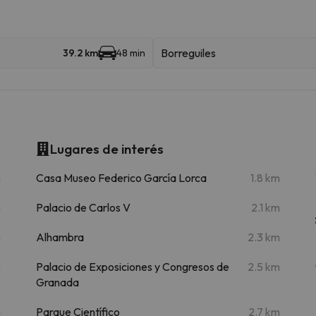
Borreguiles
39.2 km
48 min
Lugares de interés
m
Casa Museo Federico García Lorca
1.8 km
m
Palacio de Carlos V
2.1 km
m
Alhambra
2.3 km
m
Palacio de Exposiciones y Congresos de
2.5 km
Granada
m
Parque Científico
2.7 km