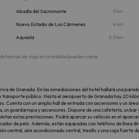
m
Abadía del Sacromonte
3 km
m
Nuevo Estadio de Los Cármenes
4 km
m
Aquaola
6.3 km
 distancias de viaje en la realidad pueden variar.
rica de Granada. En las inmediaciones del hotel hallará una parada
transporte público. Hasta el aeropuerto de Granada hay 20 kilómet
ites. Cuenta con un amplio hall de entrada con ascensores y un área 
a, un guardarropa y ascensores. Dispone de una cafetería, un bar y
letan estas prestaciones. Podrá aparcar su vehículo en el aparcami
dor de pelo. Además, están equipadas con teléfono de línea direct
ón central, aire acondicionado central, tresillo y una caja fuerte d