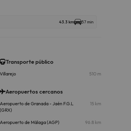
43.3 km
57 min
Transporte público
Villarejo
510 m
Aeropuertos cercanos
Aeropuerto de Granada - Jaén F.G.L
15 km
(GRX)
Aeropuerto de Málaga (AGP)
96.8 km