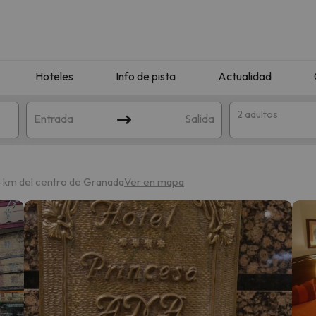
Hoteles
Info de pista
Actualidad
2 adultos
Entrada
Salida
4 km del centro de Granada
Ver en mapa
que coincida con tu búsqueda. Prueba a modificar el destino.