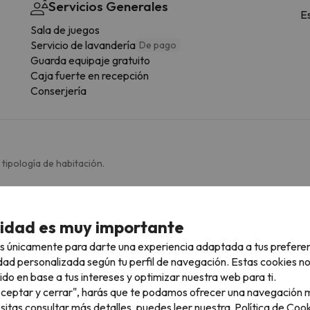
Servicios Generales
E
Sala de juegos
Servicio de lavandería
De pago
Guarda equipaje gratuito
Caja fuerte en recepción
Conserjería
 tipología de habitación.
Baño
cidad es muy importante
WC
Ducha
s únicamente para darte una experiencia adaptada a tus prefere
Amenities
dad personalizada según tu perfil de navegación. Estas cookies n
Ducha o bañera
ido en base a tus intereses y optimizar nuestra web para ti.
Baño privado
"Aceptar y cerrar", harás que te podamos ofrecer una navegación m
Bidet
esitas consultar más detalles, puedes leer nuestra
Política de Cook