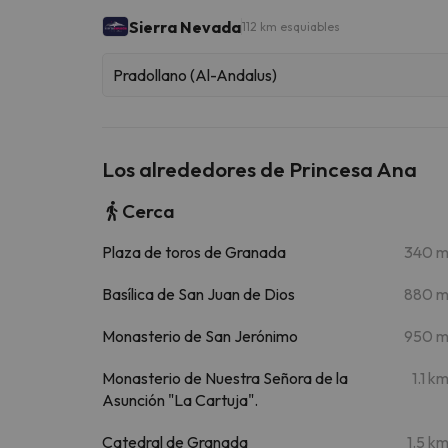
Sierra Nevada
112 km esquiables
Pradollano (Al-Andalus)
Los alrededores de Princesa Ana
Cerca
Plaza de toros de Granada
340 
Basílica de San Juan de Dios
880 
Monasterio de San Jerónimo
950 
Monasterio de Nuestra Señora de la
1.1 k
Asunción "La Cartuja".
Catedral de Granada
1.5 k