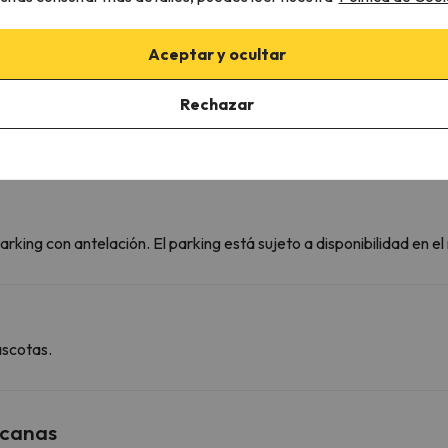
Aceptar y ocultar
Rechazar
rking con antelación. El parking está sujeto a disponibilidad en e
ascotas.
rcanas