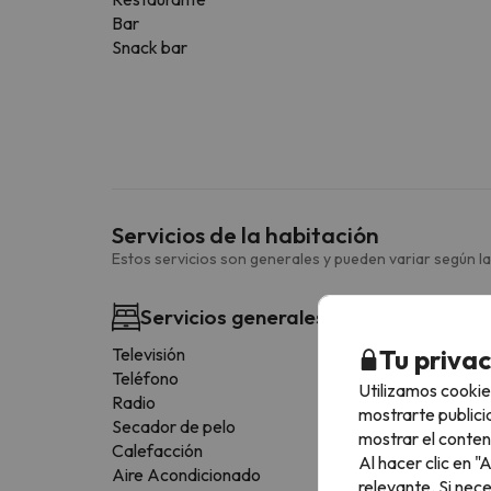
Bar
Snack bar
Servicios de la habitación
Estos servicios son generales y pueden variar según la
Servicios generales habitación
Tu priva
Televisión
Teléfono
Utilizamos cookie
Radio
mostrarte publici
Secador de pelo
mostrar el conten
Calefacción
Al hacer clic en 
Aire Acondicionado
relevante. Si nec