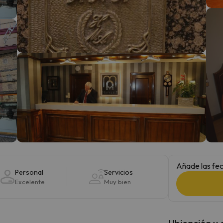
 el norte. En cuanto encuentre su brújula vuelve.
Añade las fec
Personal
Servicios
Excelente
Muy bien
Ubicación y