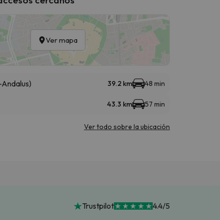
Ver mapa
-Andalus)
39.2 km
48 min
43.3 km
57 min
Ver todo sobre la ubicación
Trustpilot
4.4/5