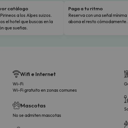
yor catálogo
Paga a tu ritmo
Pirineos a los Alpes suizos.
Reserva con una señal mínima 
s el hotel que buscas en la
abona el resto cómodamente.
ón que sueñas.
Wifi e Internet
Wi-Fi
G
Wi-Fi gratuito en zonas comunes
Mascotas
S
No se admiten mascotas