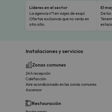
Líderes en el sector
El ma
La agencia nº1 en viajes de esquí.
De los 
Ofertas exclusivas que no verás en
Tenemo
otro sitio.
estaci
Instalaciones y servicios
Zonas comunes
24 h recepción
Calefacción
Aire acondicionado en las zonas comunes
Ascensor
Restauración
Restaurante