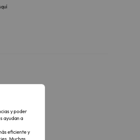
squí
ncias y poder
os ayudan a
ás eficiente y
ies.
Muchas