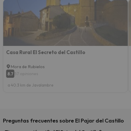
Recom
vacaci
esquia
extra
yo.
Casa Rural El Secreto del Castillo
Mora de Rubielos
8.7
57 opiniones
a 40.3 km de Javalambre
Preguntas frecuentes sobre El Pajar del Castillo