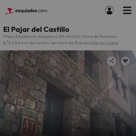
El Pajar del Castillo
Plaza Ampliacion Aliagarico 39, 44400, Mora de Rubielos
A 254.4 m del centro de Mora de Rubielos
Ver en mapa