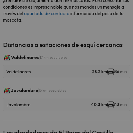
¡Genial! Este alojamiento admite mascotas. Para consultar sus
condiciones es imprescindible que nos mandes un mensaje a
través del
apartado de contacto
informando del peso de tu
mascota.
Distancias a estaciones de esquí cercanas
Valdelinares
17 km esquiables
Valdelinares
28.2 km
36 min
Javalambre
15 km esquiables
Javalambre
40.3 km
43 min
Los alrededores de El Pajar del Castillo