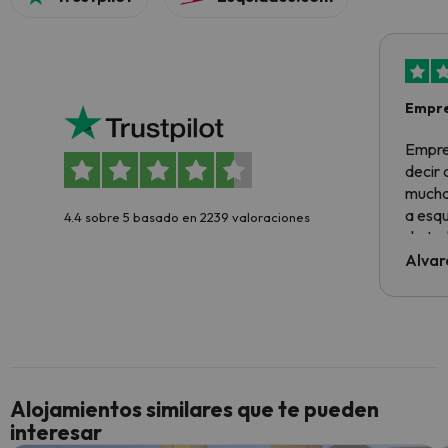
Empre
Empre
decir
muchas
a esqu
4.4 sobre 5 basado en 2239 valoraciones
de tod
al cli
Alvar
he ten
culpa 
inmobi
y un t
cancel
cance
Alojamientos similares que te pueden
perfe
interesar
diner