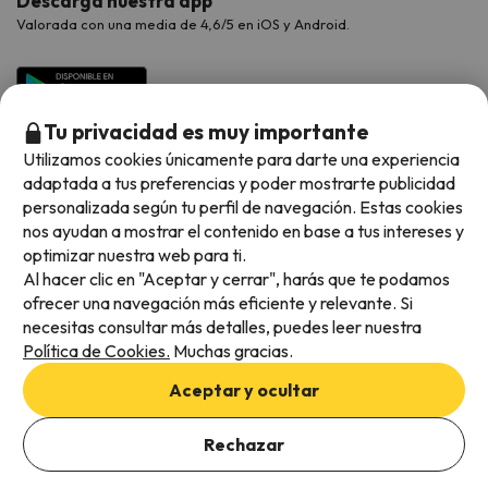
Descarga nuestra app
Valorada con una media de 4,6/5 en iOS y Android.
Tu privacidad es muy importante
Utilizamos cookies únicamente para darte una experiencia
adaptada a tus preferencias y poder mostrarte publicidad
personalizada según tu perfil de navegación. Estas cookies
nos ayudan a mostrar el contenido en base a tus intereses y
optimizar nuestra web para ti.
Métodos de pago disponibles
Al hacer clic en "Aceptar y cerrar", harás que te podamos
ofrecer una navegación más eficiente y relevante. Si
necesitas consultar más detalles, puedes leer nuestra
Política de Cookies.
Muchas gracias.
Condiciones generales
Aceptar y ocultar
Privacidad de datos
Añade las fechas para comprobar la disponibilidad
Política de cookies
Rechazar
Añadir fechas
Viajes para ti S.L.U. Copyright © Esquiades.com 2002-2026