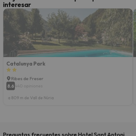
interesar
diner
Recom
vacaci
esquia
extra
yo.
Catalunya Park
Ribes de Freser
8.6
440 opiniones
a 809 m de Vall de Núria
Preguntas frecuentes sobre Hotel Sant Antoni