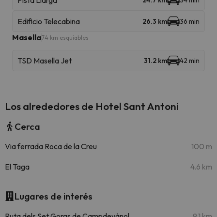
Pista Llarga
24.7 km
34 min
Edificio Telecabina
26.3 km
36 min
Masella
74 km esquiables
TSD Masella Jet
31.2 km
42 min
Los alrededores de Hotel Sant Antoni
Cerca
Via ferrada Roca de la Creu
100 m
El Taga
4.6 km
Lugares de interés
Ruta dels Set Gorgs de Campdevànol
9.1 km