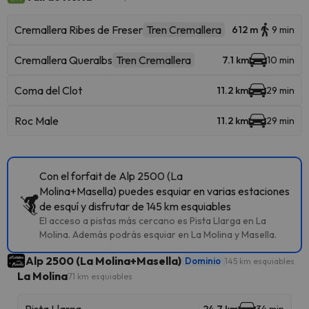
Cremallera Ribes de Freser
Tren Cremallera
612 m
9 min
Cremallera Queralbs
Tren Cremallera
7.1 km
10 min
Coma del Clot
11.2 km
29 min
Roc Male
11.2 km
29 min
Con el forfait de Alp 2500 (La
Molina+Masella) puedes esquiar en varias estaciones
de esquí y disfrutar de 145 km esquiables
El acceso a pistas más cercano es Pista Llarga en La
Molina. Además podrás esquiar en La Molina y Masella.
Alp 2500 (La Molina+Masella)
Dominio
145 km esquiables
La Molina
71 km esquiables