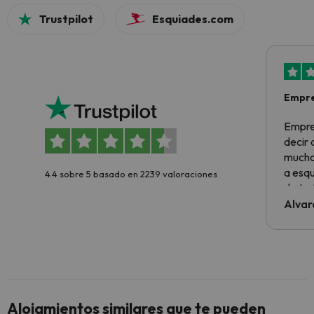
Trustpilot
Esquiades.com
Empre
Empre
decir
muchas
a esqu
4.4 sobre 5 basado en 2239 valoraciones
de tod
al cli
Alvar
he ten
culpa 
inmobi
y un t
cancel
cance
Alojamientos similares que te pueden
perfe