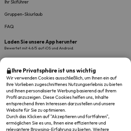
Ihr Skiführer
Gruppen-Skiurlaub
FAQ
Laden Sie unsere App herunter
Bewertet mit 4.6/5 auf iOS und Android.
Ihre Privatsphäre ist uns wichtig
Wir verwenden Cookies ausschließlich, um Ihnen ein auf
Ihre Vorlieben zugeschnittenes Nutzungserlebnis zu bieten
und Ihnen personalisierte Werbung basierend auf Ihrem
Profil anzuzeigen. Diese Cookies helfen uns, Inhalte
entsprechend Ihren Interessen darzustellen und unsere
Website für Sie zu optimieren.
Verfügbare Zahlungsarten
Durch das Klicken auf "Akzeptieren und fortfahren",
ermöglichen Sie es uns, Ihnen eine effizientere und
relevantere Browsing-Erfahrung zu bieten. Weitere