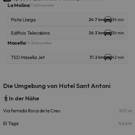
La Molina
71 Skikilometer
Pista Llarga
24.7 km
34 min
Edificio Telecabina
26.3 km
36 min
Masella
74 Skikilometer
TSD Masella Jet
31.2 km
42 min
Die Umgebung von Hotel Sant Antoni
In der Nähe
Via ferrada Roca de la Creu
100 m
El Taga
4.6 km