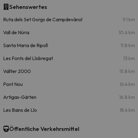
Sehenswertes
Ruta dels Set Gorgs de Campdevànol
9.1 km
Vall de Núria
10.6 km
Santa Maria de Ripoll
11.8 km
Les Fonts del Llobregat
13 km
Vallter 2000
15.8 km
Pont Nou
16.4 km
Artigas-Gärten
16.8 km
Les Bains de Llo
18.4 km
Öffentliche Verkehrsmittel