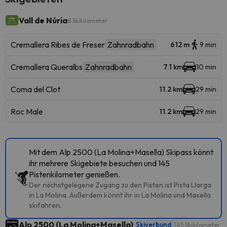
Vall de Núria
8 Skikilometer
Cremallera Ribes de Freser
Zahnradbahn
612 m
9 min
Cremallera Queralbs
Zahnradbahn
7.1 km
10 min
Coma del Clot
11.2 km
29 min
Roc Male
11.2 km
29 min
Mit dem Alp 2500 (La Molina+Masella) Skipass könnt
ihr mehrere Skigebiete besuchen und 145
Pistenkilometer genießen.
Der nächstgelegene Zugang zu den Pisten ist Pista Llarga
in La Molina. Außerdem könnt ihr in La Molina und Masella
skifahren.
Alp 2500 (La Molina+Masella)
Skiverbund
145 Skikilometer