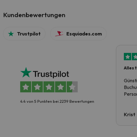
Kundenbewertungen
Trustpilot
Esquiades.com
Alles 
Günst
Buchun
Person
4.4 von 5 Punkten bei 2239 Bewertungen
Krist